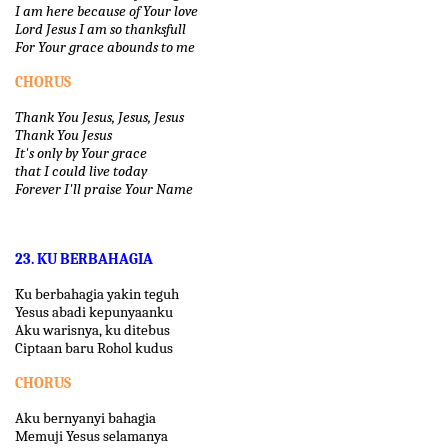
I am here because of Your love
Lord Jesus I am so thanksfull
For Your grace abounds to me
CHORUS
Thank You Jesus, Jesus, Jesus
Thank You Jesus
It's only by Your grace
that I could live today
Forever I'll praise Your Name
23. KU BERBAHAGIA
Ku berbahagia yakin teguh
Yesus abadi kepunyaanku
Aku warisnya, ku ditebus
Ciptaan baru Rohol kudus
CHORUS
Aku bernyanyi bahagia
Memuji Yesus selamanya