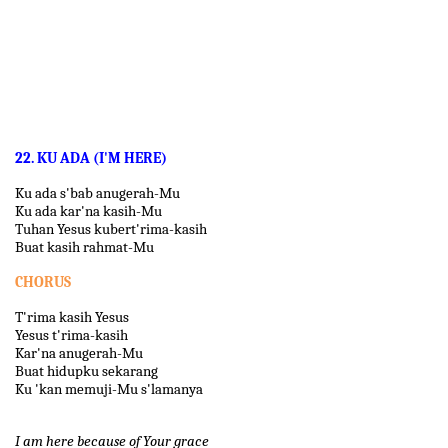
22. KU ADA (I'M HERE)
Ku ada s'bab anugerah-Mu
Ku ada kar'na kasih-Mu
Tuhan Yesus kubert'rima-kasih
Buat kasih rahmat-Mu
CHORUS
T'rima kasih Yesus
Yesus t'rima-kasih
Kar'na anugerah-Mu
Buat hidupku sekarang
Ku 'kan memuji-Mu s'lamanya
I am here because of Your grace