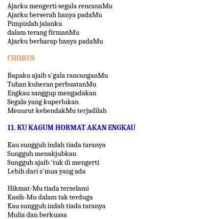
Ajarku mengerti segala rencanaMu
Ajarku berserah hanya padaMu
Pimpinlah jalanku
dalam terang firmanMu
Ajarku berharap hanya padaMu
CHORUS
Bapaku ajaib s'gala rancanganMu
Tuhan kuheran perbuatanMu
Engkau sanggup mengadakan
Segala yang kuperlukan
Menurut kehendakMu terjadilah
11. KU KAGUM HORMAT AKAN ENGKAU
Kau sungguh indah tiada taranya
Sungguh menakjubkan
Sungguh ajaib 'tuk di mengerti
Lebih dari s'mua yang ada
Hikmat-Mu tiada terselami
Kasih-Mu dalam tak terduga
Kau sungguh indah tiada taranya
Mulia dan berkuasa