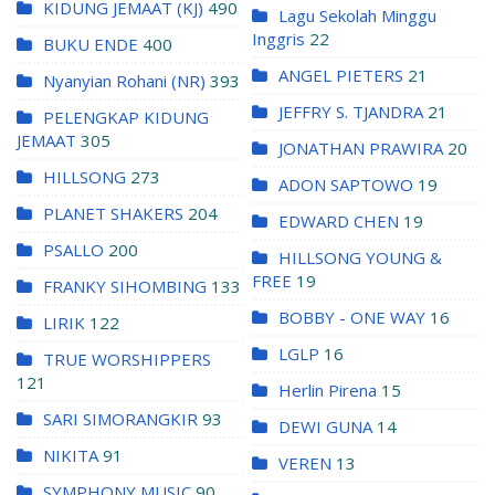
KIDUNG JEMAAT (KJ)
490
Lagu Sekolah Minggu
Inggris
22
BUKU ENDE
400
ANGEL PIETERS
21
Nyanyian Rohani (NR)
393
JEFFRY S. TJANDRA
21
PELENGKAP KIDUNG
JEMAAT
305
JONATHAN PRAWIRA
20
HILLSONG
273
ADON SAPTOWO
19
PLANET SHAKERS
204
EDWARD CHEN
19
PSALLO
200
HILLSONG YOUNG &
FREE
19
FRANKY SIHOMBING
133
BOBBY - ONE WAY
16
LIRIK
122
LGLP
16
TRUE WORSHIPPERS
121
Herlin Pirena
15
SARI SIMORANGKIR
93
DEWI GUNA
14
NIKITA
91
VEREN
13
SYMPHONY MUSIC
90