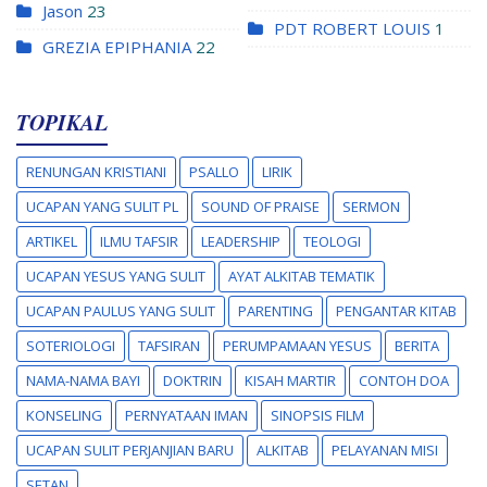
Jason
23
PDT ROBERT LOUIS
1
GREZIA EPIPHANIA
22
TOPIKAL
RENUNGAN KRISTIANI
PSALLO
LIRIK
UCAPAN YANG SULIT PL
SOUND OF PRAISE
SERMON
ARTIKEL
ILMU TAFSIR
LEADERSHIP
TEOLOGI
UCAPAN YESUS YANG SULIT
AYAT ALKITAB TEMATIK
UCAPAN PAULUS YANG SULIT
PARENTING
PENGANTAR KITAB
SOTERIOLOGI
TAFSIRAN
PERUMPAMAAN YESUS
BERITA
NAMA-NAMA BAYI
DOKTRIN
KISAH MARTIR
CONTOH DOA
KONSELING
PERNYATAAN IMAN
SINOPSIS FILM
UCAPAN SULIT PERJANJIAN BARU
ALKITAB
PELAYANAN MISI
SETAN