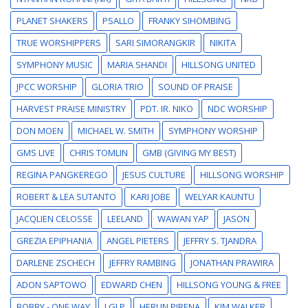
PLANET SHAKERS
PSALLO
FRANKY SIHOMBING
TRUE WORSHIPPERS
SARI SIMORANGKIR
NIKITA
SYMPHONY MUSIC
MARIA SHANDI
HILLSONG UNITED
JPCC WORSHIP
GLORIA TRIO
SOUND OF PRAISE
HARVEST PRAISE MINISTRY
PDT. IR. NIKO
NDC WORSHIP
DON MOEN
MICHAEL W. SMITH
SYMPHONY WORSHIP
GMS LIVE
CHRIS TOMLIN
GMB (GIVING MY BEST)
REGINA PANGKEREGO
JESUS CULTURE
HILLSONG WORSHIP
ROBERT & LEA SUTANTO
KARI JOBE
WELYAR KAUNTU
JACQLIEN CELOSSE
LEELAND
WAWAN YAP
JASON
GREZIA EPIPHANIA
ANGEL PIETERS
JEFFRY S. TJANDRA
DARLENE ZSCHECH
JEFFRY RAMBING
JONATHAN PRAWIRA
ADON SAPTOWO
EDWARD CHEN
HILLSONG YOUNG & FREE
BOBBY - ONE WAY
LGLP
HERLIN PIRENA
KIM WALKER