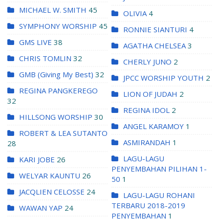
MICHAEL W. SMITH
45
OLIVIA
4
SYMPHONY WORSHIP
45
RONNIE SIANTURI
4
GMS LIVE
38
AGATHA CHELSEA
3
CHRIS TOMLIN
32
CHERLY JUNO
2
GMB (Giving My Best)
32
JPCC WORSHIP YOUTH
2
REGINA PANGKEREGO
LION OF JUDAH
2
32
REGINA IDOL
2
HILLSONG WORSHIP
30
ANGEL KARAMOY
1
ROBERT & LEA SUTANTO
ASMIRANDAH
1
28
LAGU-LAGU
KARI JOBE
26
PENYEMBAHAN PILIHAN 1-
WELYAR KAUNTU
26
50
1
JACQLIEN CELOSSE
24
LAGU-LAGU ROHANI
TERBARU 2018-2019
WAWAN YAP
24
PENYEMBAHAN
1