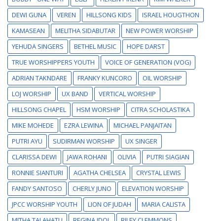
DEWI GUNA
VEREN
HILLSONG KIDS
ISRAEL HOUGTHON
KAMASEAN
MELITHA SIDABUTAR
NEW POWER WORSHIP
YEHUDA SINGERS
BETHEL MUSIC
HOPE DARST
TRUE WORSHIPPERS YOUTH
VOICE OF GENERATION (VOG)
ADRIAN TAKNDARE
FRANKY KUNCORO
OIL WORSHIP
LOJ WORSHIP
UX BAND
VERTICAL WORSHIP
HILLSONG CHAPEL
HSM WORSHIP
CITRA SCHOLASTIKA
MIKE MOHEDE
EZRA LEWINA
MICHAEL PANJAITAN
PUTRI AYU
SUDIRMAN WORSHIP
UX SINGER
CLARISSA DEWI
JAWA ROHANI
OLIVIA
PUTRI SIAGIAN
RONNIE SIANTURI
AGATHA CHELSEA
CRYSTAL LEWIS
FANDY SANTOSO
CHERLY JUNO
ELEVATION WORSHIP
JPCC WORSHIP YOUTH
LION OF JUDAH
MARIA CALISTA
MITHA TALAHATU
REGINA IDOL
RILEY CLEMMONS