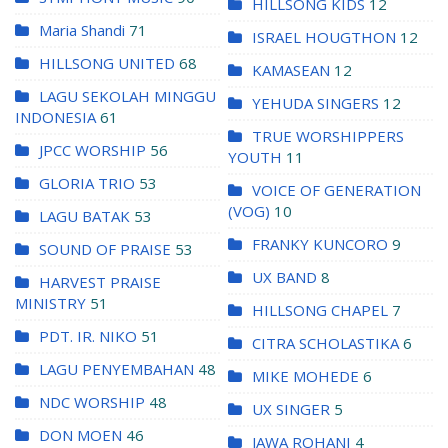
HILLSONG KIDS
12
Maria Shandi
71
ISRAEL HOUGTHON
12
HILLSONG UNITED
68
KAMASEAN
12
LAGU SEKOLAH MINGGU
YEHUDA SINGERS
12
INDONESIA
61
TRUE WORSHIPPERS
JPCC WORSHIP
56
YOUTH
11
GLORIA TRIO
53
VOICE OF GENERATION
(VOG)
10
LAGU BATAK
53
FRANKY KUNCORO
9
SOUND OF PRAISE
53
UX BAND
8
HARVEST PRAISE
MINISTRY
51
HILLSONG CHAPEL
7
PDT. IR. NIKO
51
CITRA SCHOLASTIKA
6
LAGU PENYEMBAHAN
48
MIKE MOHEDE
6
NDC WORSHIP
48
UX SINGER
5
DON MOEN
46
JAWA ROHANI
4