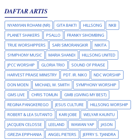
DAFTAR ARTIS
NYANYIAN ROHANI (NR)
GITA BAKTI
HILLSONG
NKB
PLANET SHAKERS
PSALLO
FRANKY SIHOMBING
TRUE WORSHIPPERS
SARI SIMORANGKIR
NIKITA
SYMPHONY MUSIC
MARIA SHANDI
HILLSONG UNITED
JPCC WORSHIP
GLORIA TRIO
SOUND OF PRAISE
HARVEST PRAISE MINISTRY
PDT. IR. NIKO
NDC WORSHIP
DON MOEN
MICHAEL W. SMITH
SYMPHONY WORSHIP
GMS LIVE
CHRIS TOMLIN
GMB (GIVING MY BEST)
REGINA PANGKEREGO
JESUS CULTURE
HILLSONG WORSHIP
ROBERT & LEA SUTANTO
KARI JOBE
WELYAR KAUNTU
JACQLIEN CELOSSE
LEELAND
WAWAN YAP
JASON
GREZIA EPIPHANIA
ANGEL PIETERS
JEFFRY S. TJANDRA