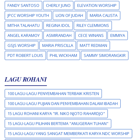
FANDY SANTOSO
CHERLY JUNO
ELEVATION WORSHIP
JPCC WORSHIP YOUTH
LION OF JUDAH
MARIA CALISTA
MITHA TALAHATU
REGINA IDOL
RILEY CLEMMONS
ANGEL KARAMOY
ASMIRANDAH
CECE WINANS
EMMIYA
GSJS WORSHIP
MARIA PRISCILLA
MATT REDMAN
PDT ROBERT LOUIS
PHIL WICKHAM
SAMMY SIMORANGKIR
LAGU ROHANI
100 LAGU-LAGU PENYEMBAHAN TERBAIK KRISTEN
100 LAGU-LAGU PUJIAN DAN PENYEMBAHAN DALAM IBADAH
15 LAGU ROHANI KARYA "IR. NIKO NJOTO RAHARDJO"
15 LAGU-LAGU PILIHAN BERTEMA "ANUGERAH TUHAN"
15 LAGU-LAGU YANG SANGAT MEMBERKATI KARYA NDC WORSHIP