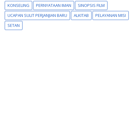
KONSELING
PERNYATAAN IMAN
SINOPSIS FILM
UCAPAN SULIT PERJANJIAN BARU
ALKITAB
PELAYANAN MISI
SETAN