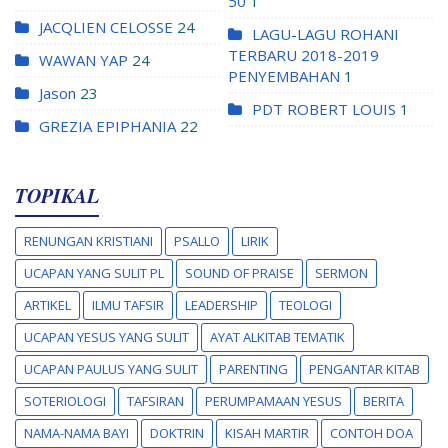
50
1
JACQLIEN CELOSSE
24
LAGU-LAGU ROHANI
TERBARU 2018-2019
WAWAN YAP
24
PENYEMBAHAN
1
Jason
23
PDT ROBERT LOUIS
1
GREZIA EPIPHANIA
22
TOPIKAL
RENUNGAN KRISTIANI
PSALLO
LIRIK
UCAPAN YANG SULIT PL
SOUND OF PRAISE
SERMON
ARTIKEL
ILMU TAFSIR
LEADERSHIP
TEOLOGI
UCAPAN YESUS YANG SULIT
AYAT ALKITAB TEMATIK
UCAPAN PAULUS YANG SULIT
PARENTING
PENGANTAR KITAB
SOTERIOLOGI
TAFSIRAN
PERUMPAMAAN YESUS
BERITA
NAMA-NAMA BAYI
DOKTRIN
KISAH MARTIR
CONTOH DOA