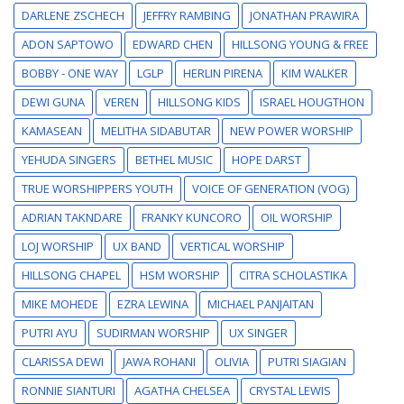
DARLENE ZSCHECH
JEFFRY RAMBING
JONATHAN PRAWIRA
ADON SAPTOWO
EDWARD CHEN
HILLSONG YOUNG & FREE
BOBBY - ONE WAY
LGLP
HERLIN PIRENA
KIM WALKER
DEWI GUNA
VEREN
HILLSONG KIDS
ISRAEL HOUGTHON
KAMASEAN
MELITHA SIDABUTAR
NEW POWER WORSHIP
YEHUDA SINGERS
BETHEL MUSIC
HOPE DARST
TRUE WORSHIPPERS YOUTH
VOICE OF GENERATION (VOG)
ADRIAN TAKNDARE
FRANKY KUNCORO
OIL WORSHIP
LOJ WORSHIP
UX BAND
VERTICAL WORSHIP
HILLSONG CHAPEL
HSM WORSHIP
CITRA SCHOLASTIKA
MIKE MOHEDE
EZRA LEWINA
MICHAEL PANJAITAN
PUTRI AYU
SUDIRMAN WORSHIP
UX SINGER
CLARISSA DEWI
JAWA ROHANI
OLIVIA
PUTRI SIAGIAN
RONNIE SIANTURI
AGATHA CHELSEA
CRYSTAL LEWIS