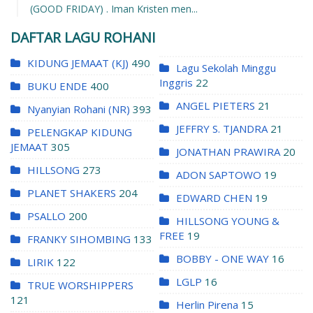
(GOOD FRIDAY) . Iman Kristen men...
DAFTAR LAGU ROHANI
KIDUNG JEMAAT (KJ)
490
Lagu Sekolah Minggu
Inggris
22
BUKU ENDE
400
ANGEL PIETERS
21
Nyanyian Rohani (NR)
393
JEFFRY S. TJANDRA
21
PELENGKAP KIDUNG
JEMAAT
305
JONATHAN PRAWIRA
20
HILLSONG
273
ADON SAPTOWO
19
PLANET SHAKERS
204
EDWARD CHEN
19
PSALLO
200
HILLSONG YOUNG &
FREE
19
FRANKY SIHOMBING
133
BOBBY - ONE WAY
16
LIRIK
122
LGLP
16
TRUE WORSHIPPERS
121
Herlin Pirena
15