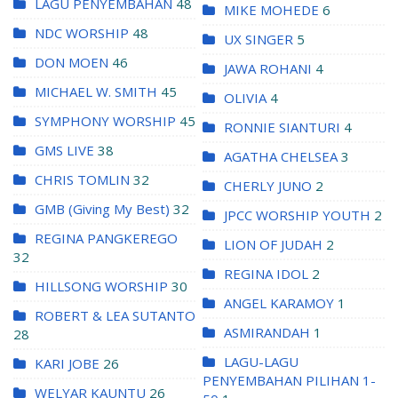
LAGU PENYEMBAHAN
48
MIKE MOHEDE
6
NDC WORSHIP
48
UX SINGER
5
DON MOEN
46
JAWA ROHANI
4
MICHAEL W. SMITH
45
OLIVIA
4
SYMPHONY WORSHIP
45
RONNIE SIANTURI
4
GMS LIVE
38
AGATHA CHELSEA
3
CHRIS TOMLIN
32
CHERLY JUNO
2
GMB (Giving My Best)
32
JPCC WORSHIP YOUTH
2
REGINA PANGKEREGO
LION OF JUDAH
2
32
REGINA IDOL
2
HILLSONG WORSHIP
30
ANGEL KARAMOY
1
ROBERT & LEA SUTANTO
ASMIRANDAH
1
28
LAGU-LAGU
KARI JOBE
26
PENYEMBAHAN PILIHAN 1-
WELYAR KAUNTU
26