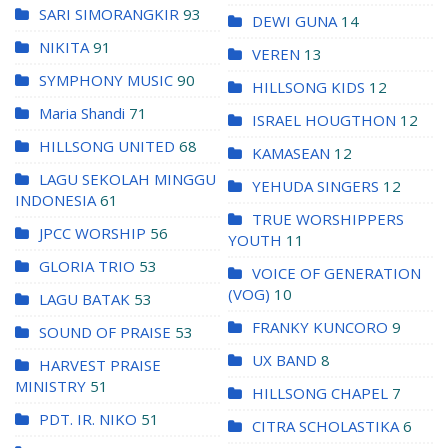
SARI SIMORANGKIR
93
DEWI GUNA
14
NIKITA
91
VEREN
13
SYMPHONY MUSIC
90
HILLSONG KIDS
12
Maria Shandi
71
ISRAEL HOUGTHON
12
HILLSONG UNITED
68
KAMASEAN
12
LAGU SEKOLAH MINGGU
YEHUDA SINGERS
12
INDONESIA
61
TRUE WORSHIPPERS
JPCC WORSHIP
56
YOUTH
11
GLORIA TRIO
53
VOICE OF GENERATION
(VOG)
10
LAGU BATAK
53
FRANKY KUNCORO
9
SOUND OF PRAISE
53
UX BAND
8
HARVEST PRAISE
MINISTRY
51
HILLSONG CHAPEL
7
PDT. IR. NIKO
51
CITRA SCHOLASTIKA
6