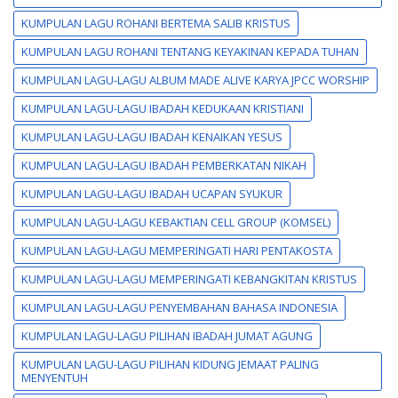
KUMPULAN LAGU ROHANI BERTEMA SALIB KRISTUS
KUMPULAN LAGU ROHANI TENTANG KEYAKINAN KEPADA TUHAN
KUMPULAN LAGU-LAGU ALBUM MADE ALIVE KARYA JPCC WORSHIP
KUMPULAN LAGU-LAGU IBADAH KEDUKAAN KRISTIANI
KUMPULAN LAGU-LAGU IBADAH KENAIKAN YESUS
KUMPULAN LAGU-LAGU IBADAH PEMBERKATAN NIKAH
KUMPULAN LAGU-LAGU IBADAH UCAPAN SYUKUR
KUMPULAN LAGU-LAGU KEBAKTIAN CELL GROUP (KOMSEL)
KUMPULAN LAGU-LAGU MEMPERINGATI HARI PENTAKOSTA
KUMPULAN LAGU-LAGU MEMPERINGATI KEBANGKITAN KRISTUS
KUMPULAN LAGU-LAGU PENYEMBAHAN BAHASA INDONESIA
KUMPULAN LAGU-LAGU PILIHAN IBADAH JUMAT AGUNG
KUMPULAN LAGU-LAGU PILIHAN KIDUNG JEMAAT PALING
MENYENTUH