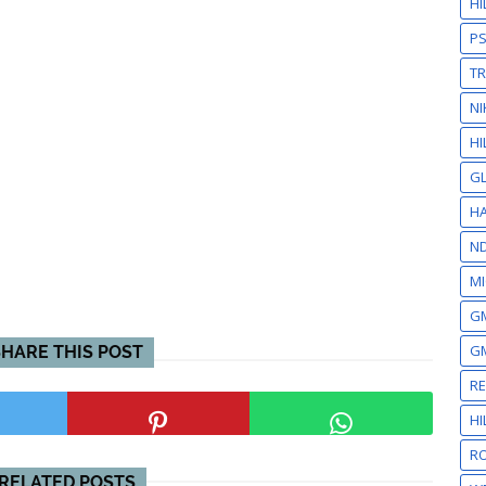
H
P
T
NI
HI
GL
HA
N
MI
GM
GM
SHARE THIS POST
R
H
RO
RELATED POSTS