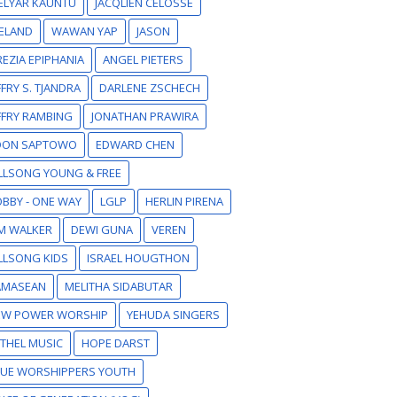
ELYAR KAUNTU
JACQLIEN CELOSSE
ELAND
WAWAN YAP
JASON
EZIA EPIPHANIA
ANGEL PIETERS
FFRY S. TJANDRA
DARLENE ZSCHECH
FFRY RAMBING
JONATHAN PRAWIRA
DON SAPTOWO
EDWARD CHEN
LLSONG YOUNG & FREE
BBY - ONE WAY
LGLP
HERLIN PIRENA
M WALKER
DEWI GUNA
VEREN
LLSONG KIDS
ISRAEL HOUGTHON
AMASEAN
MELITHA SIDABUTAR
EW POWER WORSHIP
YEHUDA SINGERS
THEL MUSIC
HOPE DARST
RUE WORSHIPPERS YOUTH