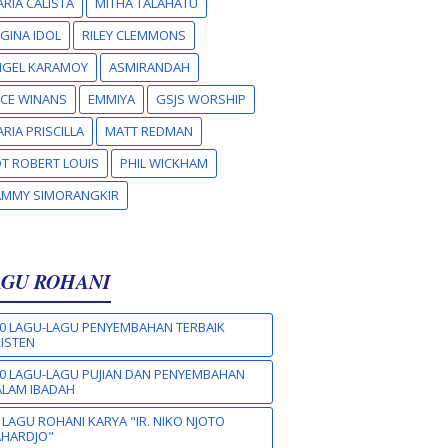
RIA CALISTA
MITHA TALAHATU
GINA IDOL
RILEY CLEMMONS
NGEL KARAMOY
ASMIRANDAH
CE WINANS
EMMIYA
GSJS WORSHIP
RIA PRISCILLA
MATT REDMAN
T ROBERT LOUIS
PHIL WICKHAM
AMMY SIMORANGKIR
AGU ROHANI
0 LAGU-LAGU PENYEMBAHAN TERBAIK
ISTEN
0 LAGU-LAGU PUJIAN DAN PENYEMBAHAN
LAM IBADAH
 LAGU ROHANI KARYA "IR. NIKO NJOTO
AHARDJO"