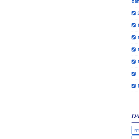
dan
DA
NY