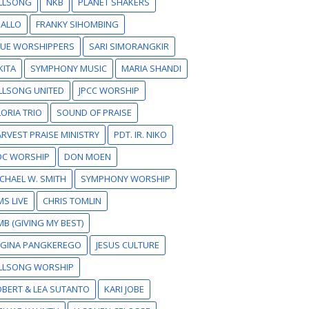
ILLSONG
NKB
PLANET SHAKERS
SALLO
FRANKY SIHOMBING
RUE WORSHIPPERS
SARI SIMORANGKIR
KITA
SYMPHONY MUSIC
MARIA SHANDI
LLSONG UNITED
JPCC WORSHIP
ORIA TRIO
SOUND OF PRAISE
RVEST PRAISE MINISTRY
PDT. IR. NIKO
DC WORSHIP
DON MOEN
CHAEL W. SMITH
SYMPHONY WORSHIP
S LIVE
CHRIS TOMLIN
B (GIVING MY BEST)
EGINA PANGKEREGO
JESUS CULTURE
ILLSONG WORSHIP
BERT & LEA SUTANTO
KARI JOBE