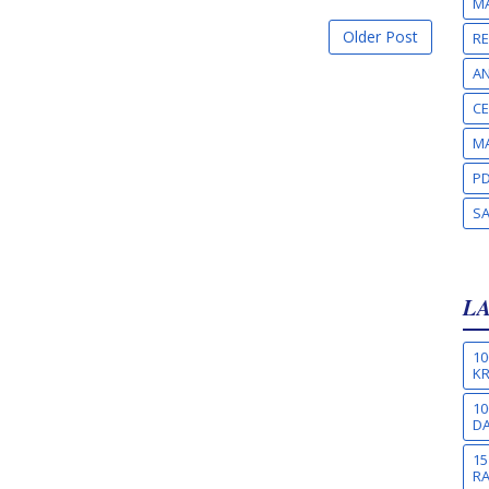
MA
Older Post
RE
A
CE
MA
PD
S
L
10
KR
10
DA
15
R