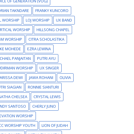
ICE OF GENERATION (VOG)
RIAN TAKNDARE
FRANKY KUNCORO
L WORSHIP
LOJ WORSHIP
UX BAND
RTICAL WORSHIP
HILLSONG CHAPEL
SM WORSHIP
CITRA SCHOLASTIKA
IKE MOHEDE
EZRA LEWINA
CHAEL PANJAITAN
PUTRI AYU
UDIRMAN WORSHIP
UX SINGER
ARISSA DEWI
JAWA ROHANI
OLIVIA
TRI SIAGIAN
RONNIE SIANTURI
GATHA CHELSEA
CRYSTAL LEWIS
ANDY SANTOSO
CHERLY JUNO
EVATION WORSHIP
CC WORSHIP YOUTH
LION OF JUDAH