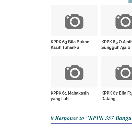
KPPK 63 Bila Bukan
KPPK 65 O Ajaib
Kasih Tuhanku
Sungguh Ajaib
KPPK 61 Mahakasih
KPPK 67 Bila Fa
yang Ilahi
Datang
0 Response to "KPPK 357 Bangu