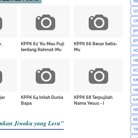
W
LE
GR
JE
JE
,
KPPK 62 'Ku Mau Puji
KPPK 66 Besar Setia-
tentang Rahmat-Mu
Mu
A
HI
BO
KI
HI
jar
KPPK 64 Inilah Dunia
KPPK 68 Terpujilah
K
Bapa
Nama Yesus - I
N
BE
nkan Jiwaku yang Lesu"
T