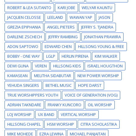
ROBERT & LEA SUTANTO
KARI JOBE
WELYAR KAUNTU
JACQLIEN CELOSSE
LEELAND
WAWAN YAP
JASON
GREZIA EPIPHANIA
ANGEL PIETERS
JEFFRY S. TJANDRA
DARLENE ZSCHECH
JEFFRY RAMBING
JONATHAN PRAWIRA
ADON SAPTOWO
EDWARD CHEN
HILLSONG YOUNG & FREE
BOBBY - ONE WAY
LGLP
HERLIN PIRENA
KIM WALKER
DEWI GUNA
VEREN
HILLSONG KIDS
ISRAEL HOUGTHON
KAMASEAN
MELITHA SIDABUTAR
NEW POWER WORSHIP
YEHUDA SINGERS
BETHEL MUSIC
HOPE DARST
TRUE WORSHIPPERS YOUTH
VOICE OF GENERATION (VOG)
ADRIAN TAKNDARE
FRANKY KUNCORO
OIL WORSHIP
LOJ WORSHIP
UX BAND
VERTICAL WORSHIP
HILLSONG CHAPEL
HSM WORSHIP
CITRA SCHOLASTIKA
MIKE MOHEDE
EZRA LEWINA
MICHAEL PANJAITAN