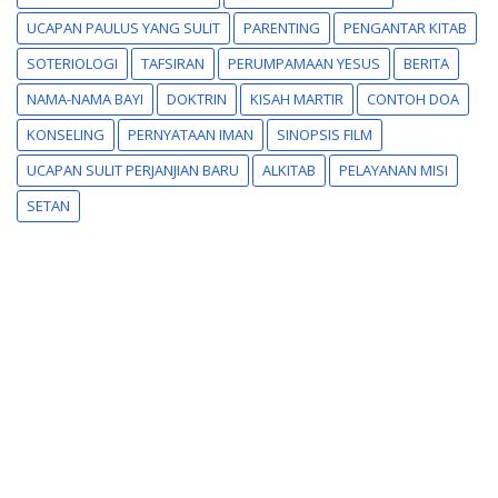
UCAPAN PAULUS YANG SULIT
PARENTING
PENGANTAR KITAB
SOTERIOLOGI
TAFSIRAN
PERUMPAMAAN YESUS
BERITA
NAMA-NAMA BAYI
DOKTRIN
KISAH MARTIR
CONTOH DOA
KONSELING
PERNYATAAN IMAN
SINOPSIS FILM
UCAPAN SULIT PERJANJIAN BARU
ALKITAB
PELAYANAN MISI
SETAN