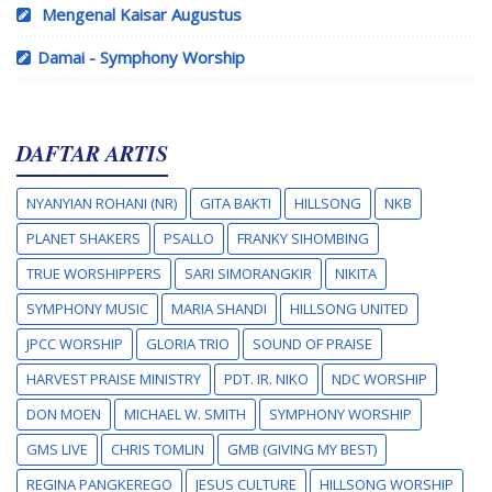
Mengenal Kaisar Augustus
Damai - Symphony Worship
DAFTAR ARTIS
NYANYIAN ROHANI (NR)
GITA BAKTI
HILLSONG
NKB
PLANET SHAKERS
PSALLO
FRANKY SIHOMBING
TRUE WORSHIPPERS
SARI SIMORANGKIR
NIKITA
SYMPHONY MUSIC
MARIA SHANDI
HILLSONG UNITED
JPCC WORSHIP
GLORIA TRIO
SOUND OF PRAISE
HARVEST PRAISE MINISTRY
PDT. IR. NIKO
NDC WORSHIP
DON MOEN
MICHAEL W. SMITH
SYMPHONY WORSHIP
GMS LIVE
CHRIS TOMLIN
GMB (GIVING MY BEST)
REGINA PANGKEREGO
JESUS CULTURE
HILLSONG WORSHIP