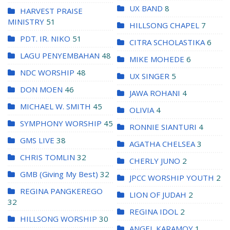
UX BAND
8
HARVEST PRAISE
MINISTRY
51
HILLSONG CHAPEL
7
PDT. IR. NIKO
51
CITRA SCHOLASTIKA
6
LAGU PENYEMBAHAN
48
MIKE MOHEDE
6
NDC WORSHIP
48
UX SINGER
5
DON MOEN
46
JAWA ROHANI
4
MICHAEL W. SMITH
45
OLIVIA
4
SYMPHONY WORSHIP
45
RONNIE SIANTURI
4
GMS LIVE
38
AGATHA CHELSEA
3
CHRIS TOMLIN
32
CHERLY JUNO
2
GMB (Giving My Best)
32
JPCC WORSHIP YOUTH
2
REGINA PANGKEREGO
LION OF JUDAH
2
32
REGINA IDOL
2
HILLSONG WORSHIP
30
ANGEL KARAMOY
1