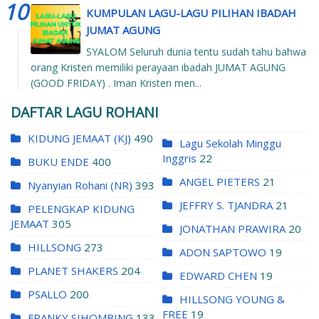
KUMPULAN LAGU-LAGU PILIHAN IBADAH
JUMAT AGUNG
SYALOM Seluruh dunia tentu sudah tahu bahwa
orang Kristen memiliki perayaan ibadah JUMAT AGUNG
(GOOD FRIDAY) . Iman Kristen men...
DAFTAR LAGU ROHANI
KIDUNG JEMAAT (KJ)
490
Lagu Sekolah Minggu
Inggris
22
BUKU ENDE
400
ANGEL PIETERS
21
Nyanyian Rohani (NR)
393
JEFFRY S. TJANDRA
21
PELENGKAP KIDUNG
JEMAAT
305
JONATHAN PRAWIRA
20
HILLSONG
273
ADON SAPTOWO
19
PLANET SHAKERS
204
EDWARD CHEN
19
PSALLO
200
HILLSONG YOUNG &
FREE
19
FRANKY SIHOMBING
133