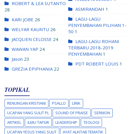
ROBERT & LEA SUTANTO
ASMIRANDAH
1
28
LAGU-LAGU
KARI JOBE
26
PENYEMBAHAN PILIHAN 1-
WELYAR KAUNTU
26
50
1
JACQLIEN CELOSSE
24
LAGU-LAGU ROHANI
TERBARU 2018-2019
WAWAN YAP
24
PENYEMBAHAN
1
Jason
23
PDT ROBERT LOUIS
1
GREZIA EPIPHANIA
22
TOPIKAL
RENUNGAN KRISTIANI
PSALLO
LIRIK
UCAPAN YANG SULIT PL
SOUND OF PRAISE
SERMON
ARTIKEL
ILMU TAFSIR
LEADERSHIP
TEOLOGI
UCAPAN YESUS YANG SULIT
AYAT ALKITAB TEMATIK