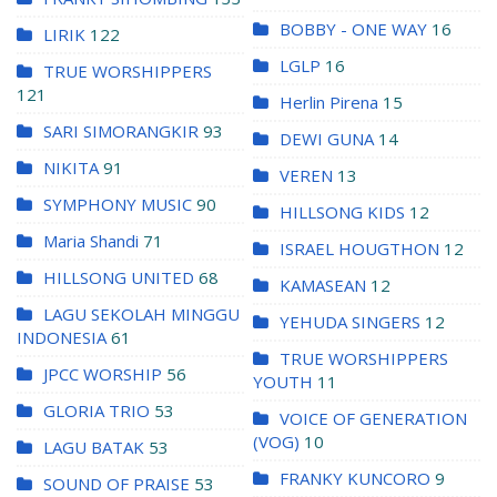
BOBBY - ONE WAY
16
LIRIK
122
LGLP
16
TRUE WORSHIPPERS
121
Herlin Pirena
15
SARI SIMORANGKIR
93
DEWI GUNA
14
NIKITA
91
VEREN
13
SYMPHONY MUSIC
90
HILLSONG KIDS
12
Maria Shandi
71
ISRAEL HOUGTHON
12
HILLSONG UNITED
68
KAMASEAN
12
LAGU SEKOLAH MINGGU
YEHUDA SINGERS
12
INDONESIA
61
TRUE WORSHIPPERS
JPCC WORSHIP
56
YOUTH
11
GLORIA TRIO
53
VOICE OF GENERATION
(VOG)
10
LAGU BATAK
53
FRANKY KUNCORO
9
SOUND OF PRAISE
53