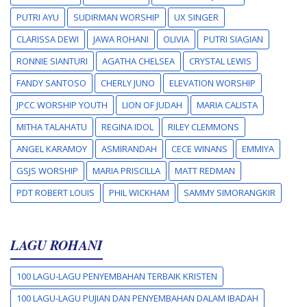
PUTRI AYU
SUDIRMAN WORSHIP
UX SINGER
CLARISSA DEWI
JAWA ROHANI
OLIVIA
PUTRI SIAGIAN
RONNIE SIANTURI
AGATHA CHELSEA
CRYSTAL LEWIS
FANDY SANTOSO
CHERLY JUNO
ELEVATION WORSHIP
JPCC WORSHIP YOUTH
LION OF JUDAH
MARIA CALISTA
MITHA TALAHATU
REGINA IDOL
RILEY CLEMMONS
ANGEL KARAMOY
ASMIRANDAH
CECE WINANS
EMMIYA
GSJS WORSHIP
MARIA PRISCILLA
MATT REDMAN
PDT ROBERT LOUIS
PHIL WICKHAM
SAMMY SIMORANGKIR
LAGU ROHANI
100 LAGU-LAGU PENYEMBAHAN TERBAIK KRISTEN
100 LAGU-LAGU PUJIAN DAN PENYEMBAHAN DALAM IBADAH