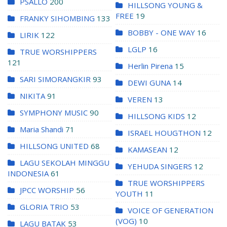
PSALLO
200
HILLSONG YOUNG &
FREE
19
FRANKY SIHOMBING
133
BOBBY - ONE WAY
16
LIRIK
122
LGLP
16
TRUE WORSHIPPERS
121
Herlin Pirena
15
SARI SIMORANGKIR
93
DEWI GUNA
14
NIKITA
91
VEREN
13
SYMPHONY MUSIC
90
HILLSONG KIDS
12
Maria Shandi
71
ISRAEL HOUGTHON
12
HILLSONG UNITED
68
KAMASEAN
12
LAGU SEKOLAH MINGGU
YEHUDA SINGERS
12
INDONESIA
61
TRUE WORSHIPPERS
JPCC WORSHIP
56
YOUTH
11
GLORIA TRIO
53
VOICE OF GENERATION
(VOG)
10
LAGU BATAK
53