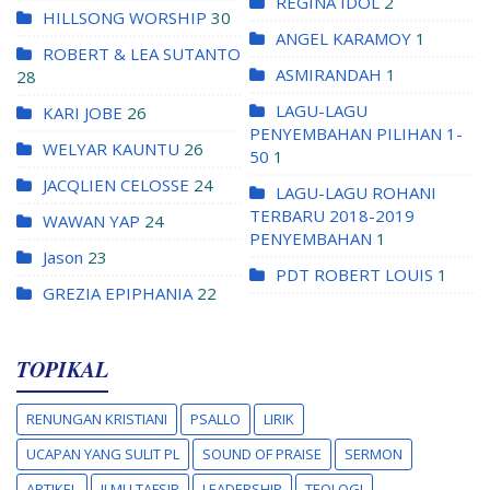
REGINA IDOL
2
HILLSONG WORSHIP
30
ANGEL KARAMOY
1
ROBERT & LEA SUTANTO
ASMIRANDAH
1
28
LAGU-LAGU
KARI JOBE
26
PENYEMBAHAN PILIHAN 1-
WELYAR KAUNTU
26
50
1
JACQLIEN CELOSSE
24
LAGU-LAGU ROHANI
TERBARU 2018-2019
WAWAN YAP
24
PENYEMBAHAN
1
Jason
23
PDT ROBERT LOUIS
1
GREZIA EPIPHANIA
22
TOPIKAL
RENUNGAN KRISTIANI
PSALLO
LIRIK
UCAPAN YANG SULIT PL
SOUND OF PRAISE
SERMON
ARTIKEL
ILMU TAFSIR
LEADERSHIP
TEOLOGI