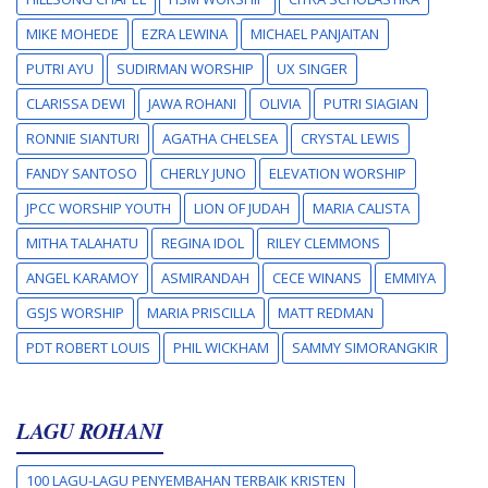
MIKE MOHEDE
EZRA LEWINA
MICHAEL PANJAITAN
PUTRI AYU
SUDIRMAN WORSHIP
UX SINGER
CLARISSA DEWI
JAWA ROHANI
OLIVIA
PUTRI SIAGIAN
RONNIE SIANTURI
AGATHA CHELSEA
CRYSTAL LEWIS
FANDY SANTOSO
CHERLY JUNO
ELEVATION WORSHIP
JPCC WORSHIP YOUTH
LION OF JUDAH
MARIA CALISTA
MITHA TALAHATU
REGINA IDOL
RILEY CLEMMONS
ANGEL KARAMOY
ASMIRANDAH
CECE WINANS
EMMIYA
GSJS WORSHIP
MARIA PRISCILLA
MATT REDMAN
PDT ROBERT LOUIS
PHIL WICKHAM
SAMMY SIMORANGKIR
LAGU ROHANI
100 LAGU-LAGU PENYEMBAHAN TERBAIK KRISTEN