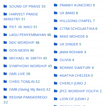
FRANKY KUNCORO
9
SOUND OF PRAISE
53
UX BAND
8
HARVEST PRAISE
MINISTRY
51
HILLSONG CHAPEL
7
PDT. IR. NIKO
51
CITRA SCHOLASTIKA
6
LAGU PENYEMBAHAN
48
MIKE MOHEDE
6
NDC WORSHIP
48
UX SINGER
5
DON MOEN
46
JAWA ROHANI
4
MICHAEL W. SMITH
45
OLIVIA
4
SYMPHONY WORSHIP
45
RONNIE SIANTURI
4
GMS LIVE
38
AGATHA CHELSEA
3
CHRIS TOMLIN
32
CHERLY JUNO
2
GMB (Giving My Best)
32
JPCC WORSHIP YOUTH
2
REGINA PANGKEREGO
LION OF JUDAH
2
32