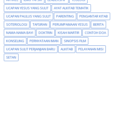
UCAPAN YESUS YANG SULIT
AYAT ALKITAB TEMATIK
UCAPAN PAULUS YANG SULIT
PARENTING
PENGANTAR KITAB
SOTERIOLOGI
TAFSIRAN
PERUMPAMAAN YESUS
BERITA
NAMA-NAMA BAYI
DOKTRIN
KISAH MARTIR
CONTOH DOA
KONSELING
PERNYATAAN IMAN
SINOPSIS FILM
UCAPAN SULIT PERJANJIAN BARU
ALKITAB
PELAYANAN MISI
SETAN