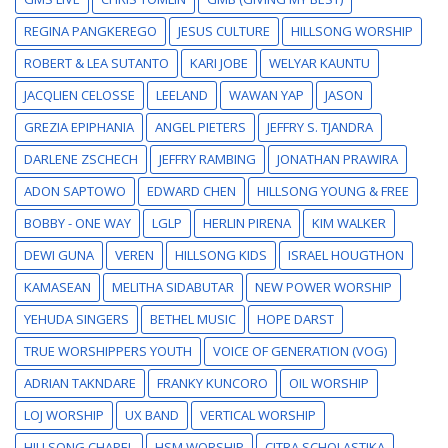
REGINA PANGKEREGO
JESUS CULTURE
HILLSONG WORSHIP
ROBERT & LEA SUTANTO
KARI JOBE
WELYAR KAUNTU
JACQLIEN CELOSSE
LEELAND
WAWAN YAP
JASON
GREZIA EPIPHANIA
ANGEL PIETERS
JEFFRY S. TJANDRA
DARLENE ZSCHECH
JEFFRY RAMBING
JONATHAN PRAWIRA
ADON SAPTOWO
EDWARD CHEN
HILLSONG YOUNG & FREE
BOBBY - ONE WAY
LGLP
HERLIN PIRENA
KIM WALKER
DEWI GUNA
VEREN
HILLSONG KIDS
ISRAEL HOUGTHON
KAMASEAN
MELITHA SIDABUTAR
NEW POWER WORSHIP
YEHUDA SINGERS
BETHEL MUSIC
HOPE DARST
TRUE WORSHIPPERS YOUTH
VOICE OF GENERATION (VOG)
ADRIAN TAKNDARE
FRANKY KUNCORO
OIL WORSHIP
LOJ WORSHIP
UX BAND
VERTICAL WORSHIP
HILLSONG CHAPEL
HSM WORSHIP
CITRA SCHOLASTIKA