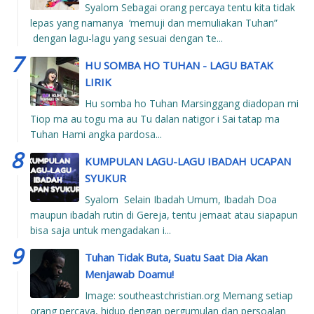
Syalom Sebagai orang percaya tentu kita tidak
lepas yang namanya ‘memuji dan memuliakan Tuhan”
dengan lagu-lagu yang sesuai dengan ‘te...
HU SOMBA HO TUHAN - LAGU BATAK
LIRIK
Hu somba ho Tuhan Marsinggang diadopan mi
Tiop ma au togu ma au Tu dalan natigor i Sai tatap ma
Tuhan Hami angka pardosa...
KUMPULAN LAGU-LAGU IBADAH UCAPAN
SYUKUR
Syalom Selain Ibadah Umum, Ibadah Doa
maupun ibadah rutin di Gereja, tentu jemaat atau siapapun
bisa saja untuk mengadakan i...
Tuhan Tidak Buta, Suatu Saat Dia Akan
Menjawab Doamu!
Image: southeastchristian.org Memang setiap
orang percaya, hidup dengan pergumulan dan persoalan