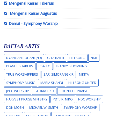
Mengenal Kaisar Tiberius
Mengenal Kaisar Augustus
Damai - Symphony Worship
DAFTAR ARTIS
NYANYIAN ROHANI (NR)
GITA BAKTI
HILLSONG
NKB
PLANET SHAKERS
PSALLO
FRANKY SIHOMBING
TRUE WORSHIPPERS
SARI SIMORANGKIR
NIKITA
SYMPHONY MUSIC
MARIA SHANDI
HILLSONG UNITED
JPCC WORSHIP
GLORIA TRIO
SOUND OF PRAISE
HARVEST PRAISE MINISTRY
PDT. IR. NIKO
NDC WORSHIP
DON MOEN
MICHAEL W. SMITH
SYMPHONY WORSHIP
GMS LIVE
CHRIS TOMLIN
GMB (GIVING MY BEST)