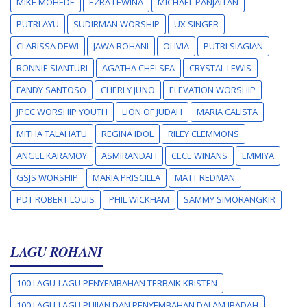
MIKE MOHEDE
EZRA LEWINA
MICHAEL PANJAITAN
PUTRI AYU
SUDIRMAN WORSHIP
UX SINGER
CLARISSA DEWI
JAWA ROHANI
OLIVIA
PUTRI SIAGIAN
RONNIE SIANTURI
AGATHA CHELSEA
CRYSTAL LEWIS
FANDY SANTOSO
CHERLY JUNO
ELEVATION WORSHIP
JPCC WORSHIP YOUTH
LION OF JUDAH
MARIA CALISTA
MITHA TALAHATU
REGINA IDOL
RILEY CLEMMONS
ANGEL KARAMOY
ASMIRANDAH
CECE WINANS
EMMIYA
GSJS WORSHIP
MARIA PRISCILLA
MATT REDMAN
PDT ROBERT LOUIS
PHIL WICKHAM
SAMMY SIMORANGKIR
LAGU ROHANI
100 LAGU-LAGU PENYEMBAHAN TERBAIK KRISTEN
100 LAGU-LAGU PUJIAN DAN PENYEMBAHAN DALAM IBADAH