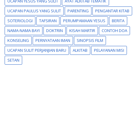
UCAPAN YESUS YANG SULIT
AYAT ALKITAB TEMATIK
UCAPAN PAULUS YANG SULIT
PARENTING
PENGANTAR KITAB
SOTERIOLOGI
TAFSIRAN
PERUMPAMAAN YESUS
BERITA
NAMA-NAMA BAYI
DOKTRIN
KISAH MARTIR
CONTOH DOA
KONSELING
PERNYATAAN IMAN
SINOPSIS FILM
UCAPAN SULIT PERJANJIAN BARU
ALKITAB
PELAYANAN MISI
SETAN