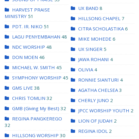
UX BAND
8
HARVEST PRAISE
MINISTRY
51
HILLSONG CHAPEL
7
PDT. IR. NIKO
51
CITRA SCHOLASTIKA
6
LAGU PENYEMBAHAN
48
MIKE MOHEDE
6
NDC WORSHIP
48
UX SINGER
5
DON MOEN
46
JAWA ROHANI
4
MICHAEL W. SMITH
45
OLIVIA
4
SYMPHONY WORSHIP
45
RONNIE SIANTURI
4
GMS LIVE
38
AGATHA CHELSEA
3
CHRIS TOMLIN
32
CHERLY JUNO
2
GMB (Giving My Best)
32
JPCC WORSHIP YOUTH
2
REGINA PANGKEREGO
LION OF JUDAH
2
32
REGINA IDOL
2
HILLSONG WORSHIP
30