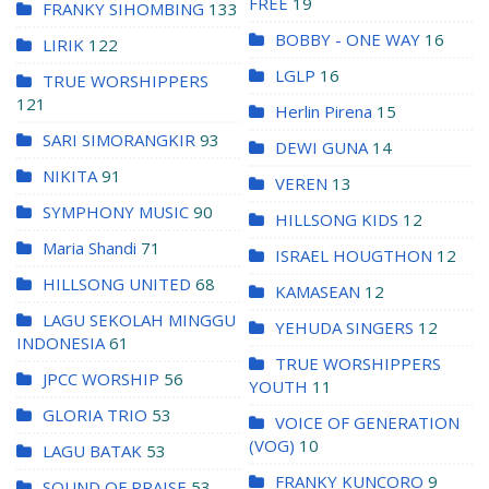
FREE
19
FRANKY SIHOMBING
133
BOBBY - ONE WAY
16
LIRIK
122
LGLP
16
TRUE WORSHIPPERS
121
Herlin Pirena
15
SARI SIMORANGKIR
93
DEWI GUNA
14
NIKITA
91
VEREN
13
SYMPHONY MUSIC
90
HILLSONG KIDS
12
Maria Shandi
71
ISRAEL HOUGTHON
12
HILLSONG UNITED
68
KAMASEAN
12
LAGU SEKOLAH MINGGU
YEHUDA SINGERS
12
INDONESIA
61
TRUE WORSHIPPERS
JPCC WORSHIP
56
YOUTH
11
GLORIA TRIO
53
VOICE OF GENERATION
(VOG)
10
LAGU BATAK
53
FRANKY KUNCORO
9
SOUND OF PRAISE
53