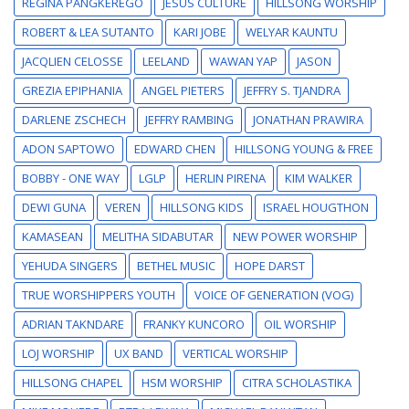
REGINA PANGKEREGO
JESUS CULTURE
HILLSONG WORSHIP
ROBERT & LEA SUTANTO
KARI JOBE
WELYAR KAUNTU
JACQLIEN CELOSSE
LEELAND
WAWAN YAP
JASON
GREZIA EPIPHANIA
ANGEL PIETERS
JEFFRY S. TJANDRA
DARLENE ZSCHECH
JEFFRY RAMBING
JONATHAN PRAWIRA
ADON SAPTOWO
EDWARD CHEN
HILLSONG YOUNG & FREE
BOBBY - ONE WAY
LGLP
HERLIN PIRENA
KIM WALKER
DEWI GUNA
VEREN
HILLSONG KIDS
ISRAEL HOUGTHON
KAMASEAN
MELITHA SIDABUTAR
NEW POWER WORSHIP
YEHUDA SINGERS
BETHEL MUSIC
HOPE DARST
TRUE WORSHIPPERS YOUTH
VOICE OF GENERATION (VOG)
ADRIAN TAKNDARE
FRANKY KUNCORO
OIL WORSHIP
LOJ WORSHIP
UX BAND
VERTICAL WORSHIP
HILLSONG CHAPEL
HSM WORSHIP
CITRA SCHOLASTIKA