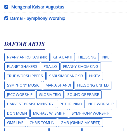
Mengenal Kaisar Augustus
Damai - Symphony Worship
DAFTAR ARTIS
NYANYIAN ROHANI (NR)
GITA BAKTI
HILLSONG
NKB
PLANET SHAKERS
PSALLO
FRANKY SIHOMBING
TRUE WORSHIPPERS
SARI SIMORANGKIR
NIKITA
SYMPHONY MUSIC
MARIA SHANDI
HILLSONG UNITED
JPCC WORSHIP
GLORIA TRIO
SOUND OF PRAISE
HARVEST PRAISE MINISTRY
PDT. IR. NIKO
NDC WORSHIP
DON MOEN
MICHAEL W. SMITH
SYMPHONY WORSHIP
GMS LIVE
CHRIS TOMLIN
GMB (GIVING MY BEST)