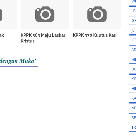
W
LE
GR
JE
ak
KPPK 363 Maju Laskar
KPPK 370 Kuutus Kau
JE
Kristus
A
 dengan Muka"
HI
BO
KI
HI
K
N
BE
T