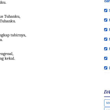
dan
iku.
us Tuhanku,
 Tuhanku.
ngkap tabirnya,
a.
engenal,
ng kekal.
DA
NY