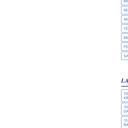
MA
RE
A
CE
MA
PD
S
L
10
KR
10
DA
15
R