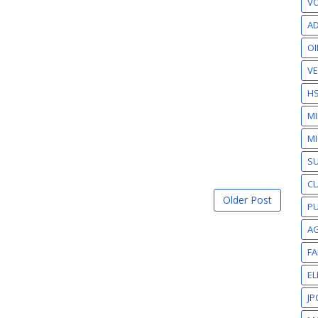
VO
AD
OI
VE
H
M
MI
S
CL
Older Post
PU
A
F
EL
JP