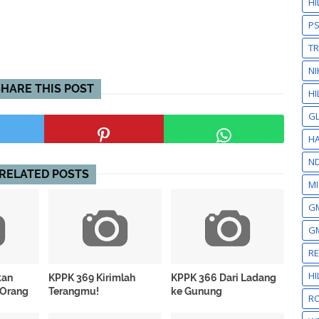
H
P
T
NI
SHARE THIS POST
HI
GL
HA
N
RELATED POSTS
MI
GM
GM
R
H
kan
KPPK 369 Kirimlah
KPPK 366 Dari Ladang
 Orang
Terangmu!
ke Gunung
RO