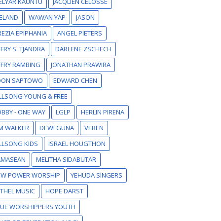
ELYAR KAUNTU
JACQLIEN CELOSSE
ELAND
WAWAN YAP
JASON
EZIA EPIPHANIA
ANGEL PIETERS
FFRY S. TJANDRA
DARLENE ZSCHECH
FFRY RAMBING
JONATHAN PRAWIRA
DON SAPTOWO
EDWARD CHEN
LLSONG YOUNG & FREE
BBY - ONE WAY
LGLP
HERLIN PIRENA
M WALKER
DEWI GUNA
VEREN
LLSONG KIDS
ISRAEL HOUGTHON
AMASEAN
MELITHA SIDABUTAR
EW POWER WORSHIP
YEHUDA SINGERS
THEL MUSIC
HOPE DARST
RUE WORSHIPPERS YOUTH