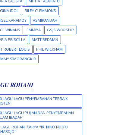
RIA CALISTA
MITHA TALAHATU
GINA IDOL
RILEY CLEMMONS
NGEL KARAMOY
ASMIRANDAH
CE WINANS
EMMIYA
GSJS WORSHIP
RIA PRISCILLA
MATT REDMAN
T ROBERT LOUIS
PHIL WICKHAM
AMMY SIMORANGKIR
AGU ROHANI
0 LAGU-LAGU PENYEMBAHAN TERBAIK
ISTEN
0 LAGU-LAGU PUJIAN DAN PENYEMBAHAN
LAM IBADAH
 LAGU ROHANI KARYA "IR. NIKO NJOTO
AHARDJO"