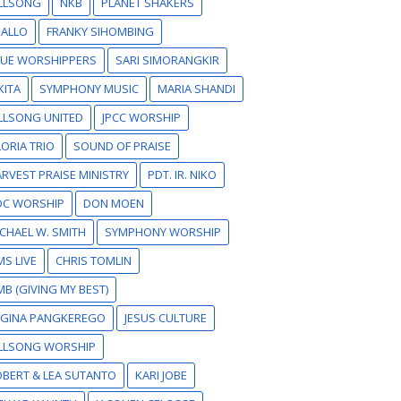
ILLSONG
NKB
PLANET SHAKERS
SALLO
FRANKY SIHOMBING
RUE WORSHIPPERS
SARI SIMORANGKIR
KITA
SYMPHONY MUSIC
MARIA SHANDI
LLSONG UNITED
JPCC WORSHIP
ORIA TRIO
SOUND OF PRAISE
RVEST PRAISE MINISTRY
PDT. IR. NIKO
DC WORSHIP
DON MOEN
CHAEL W. SMITH
SYMPHONY WORSHIP
S LIVE
CHRIS TOMLIN
B (GIVING MY BEST)
EGINA PANGKEREGO
JESUS CULTURE
ILLSONG WORSHIP
BERT & LEA SUTANTO
KARI JOBE