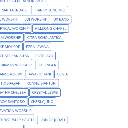
ICE OF GENERATION (VOG)
RIAN TAKNDARE
FRANKY KUNCORO
L WORSHIP
LOJ WORSHIP
UX BAND
RTICAL WORSHIP
HILLSONG CHAPEL
SM WORSHIP
CITRA SCHOLASTIKA
IKE MOHEDE
EZRA LEWINA
CHAEL PANJAITAN
PUTRI AYU
UDIRMAN WORSHIP
UX SINGER
ARISSA DEWI
JAWA ROHANI
OLIVIA
TRI SIAGIAN
RONNIE SIANTURI
GATHA CHELSEA
CRYSTAL LEWIS
ANDY SANTOSO
CHERLY JUNO
EVATION WORSHIP
CC WORSHIP YOUTH
LION OF JUDAH