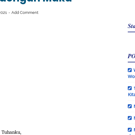
2021
Add Comment
Sta
P
Wo
Kit
s Tuhanku,