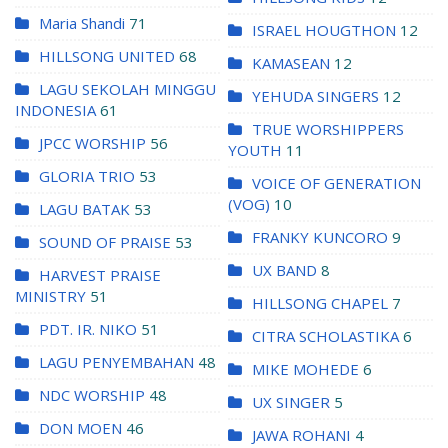
Maria Shandi
71
ISRAEL HOUGTHON
12
HILLSONG UNITED
68
KAMASEAN
12
LAGU SEKOLAH MINGGU
YEHUDA SINGERS
12
INDONESIA
61
TRUE WORSHIPPERS
JPCC WORSHIP
56
YOUTH
11
GLORIA TRIO
53
VOICE OF GENERATION
(VOG)
10
LAGU BATAK
53
FRANKY KUNCORO
9
SOUND OF PRAISE
53
UX BAND
8
HARVEST PRAISE
MINISTRY
51
HILLSONG CHAPEL
7
PDT. IR. NIKO
51
CITRA SCHOLASTIKA
6
LAGU PENYEMBAHAN
48
MIKE MOHEDE
6
NDC WORSHIP
48
UX SINGER
5
DON MOEN
46
JAWA ROHANI
4