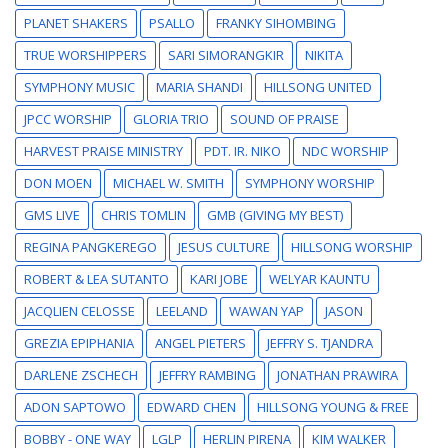
PLANET SHAKERS
PSALLO
FRANKY SIHOMBING
TRUE WORSHIPPERS
SARI SIMORANGKIR
NIKITA
SYMPHONY MUSIC
MARIA SHANDI
HILLSONG UNITED
JPCC WORSHIP
GLORIA TRIO
SOUND OF PRAISE
HARVEST PRAISE MINISTRY
PDT. IR. NIKO
NDC WORSHIP
DON MOEN
MICHAEL W. SMITH
SYMPHONY WORSHIP
GMS LIVE
CHRIS TOMLIN
GMB (GIVING MY BEST)
REGINA PANGKEREGO
JESUS CULTURE
HILLSONG WORSHIP
ROBERT & LEA SUTANTO
KARI JOBE
WELYAR KAUNTU
JACQLIEN CELOSSE
LEELAND
WAWAN YAP
JASON
GREZIA EPIPHANIA
ANGEL PIETERS
JEFFRY S. TJANDRA
DARLENE ZSCHECH
JEFFRY RAMBING
JONATHAN PRAWIRA
ADON SAPTOWO
EDWARD CHEN
HILLSONG YOUNG & FREE
BOBBY - ONE WAY
LGLP
HERLIN PIRENA
KIM WALKER