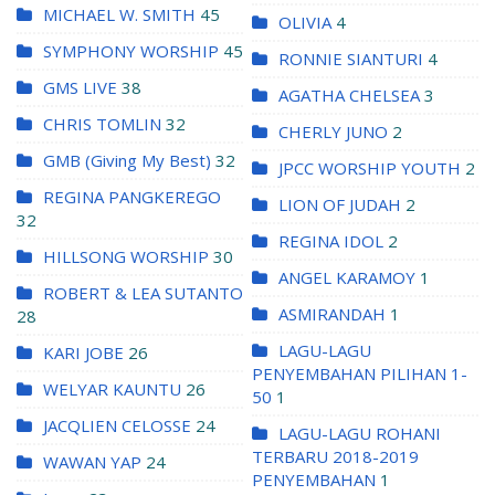
MICHAEL W. SMITH
45
OLIVIA
4
SYMPHONY WORSHIP
45
RONNIE SIANTURI
4
GMS LIVE
38
AGATHA CHELSEA
3
CHRIS TOMLIN
32
CHERLY JUNO
2
GMB (Giving My Best)
32
JPCC WORSHIP YOUTH
2
REGINA PANGKEREGO
LION OF JUDAH
2
32
REGINA IDOL
2
HILLSONG WORSHIP
30
ANGEL KARAMOY
1
ROBERT & LEA SUTANTO
ASMIRANDAH
1
28
LAGU-LAGU
KARI JOBE
26
PENYEMBAHAN PILIHAN 1-
WELYAR KAUNTU
26
50
1
JACQLIEN CELOSSE
24
LAGU-LAGU ROHANI
TERBARU 2018-2019
WAWAN YAP
24
PENYEMBAHAN
1