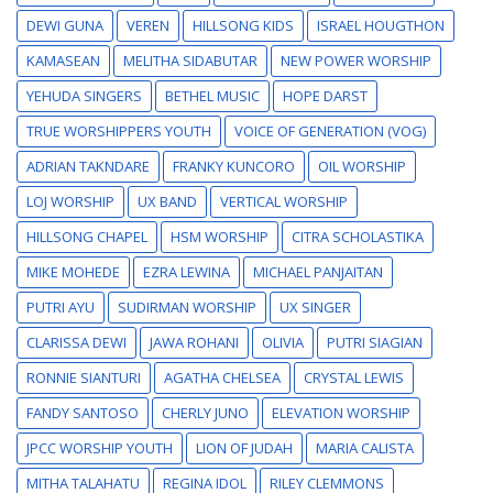
DEWI GUNA
VEREN
HILLSONG KIDS
ISRAEL HOUGTHON
KAMASEAN
MELITHA SIDABUTAR
NEW POWER WORSHIP
YEHUDA SINGERS
BETHEL MUSIC
HOPE DARST
TRUE WORSHIPPERS YOUTH
VOICE OF GENERATION (VOG)
ADRIAN TAKNDARE
FRANKY KUNCORO
OIL WORSHIP
LOJ WORSHIP
UX BAND
VERTICAL WORSHIP
HILLSONG CHAPEL
HSM WORSHIP
CITRA SCHOLASTIKA
MIKE MOHEDE
EZRA LEWINA
MICHAEL PANJAITAN
PUTRI AYU
SUDIRMAN WORSHIP
UX SINGER
CLARISSA DEWI
JAWA ROHANI
OLIVIA
PUTRI SIAGIAN
RONNIE SIANTURI
AGATHA CHELSEA
CRYSTAL LEWIS
FANDY SANTOSO
CHERLY JUNO
ELEVATION WORSHIP
JPCC WORSHIP YOUTH
LION OF JUDAH
MARIA CALISTA
MITHA TALAHATU
REGINA IDOL
RILEY CLEMMONS