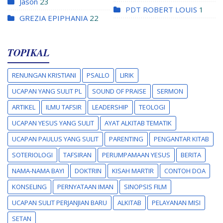
Jason
23
PDT ROBERT LOUIS
1
GREZIA EPIPHANIA
22
TOPIKAL
RENUNGAN KRISTIANI
PSALLO
LIRIK
UCAPAN YANG SULIT PL
SOUND OF PRAISE
SERMON
ARTIKEL
ILMU TAFSIR
LEADERSHIP
TEOLOGI
UCAPAN YESUS YANG SULIT
AYAT ALKITAB TEMATIK
UCAPAN PAULUS YANG SULIT
PARENTING
PENGANTAR KITAB
SOTERIOLOGI
TAFSIRAN
PERUMPAMAAN YESUS
BERITA
NAMA-NAMA BAYI
DOKTRIN
KISAH MARTIR
CONTOH DOA
KONSELING
PERNYATAAN IMAN
SINOPSIS FILM
UCAPAN SULIT PERJANJIAN BARU
ALKITAB
PELAYANAN MISI
SETAN