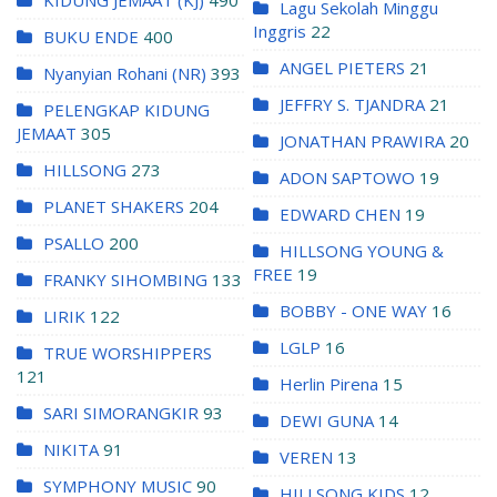
Lagu Sekolah Minggu
Inggris
22
BUKU ENDE
400
ANGEL PIETERS
21
Nyanyian Rohani (NR)
393
JEFFRY S. TJANDRA
21
PELENGKAP KIDUNG
JEMAAT
305
JONATHAN PRAWIRA
20
HILLSONG
273
ADON SAPTOWO
19
PLANET SHAKERS
204
EDWARD CHEN
19
PSALLO
200
HILLSONG YOUNG &
FREE
19
FRANKY SIHOMBING
133
BOBBY - ONE WAY
16
LIRIK
122
LGLP
16
TRUE WORSHIPPERS
121
Herlin Pirena
15
SARI SIMORANGKIR
93
DEWI GUNA
14
NIKITA
91
VEREN
13
SYMPHONY MUSIC
90
HILLSONG KIDS
12