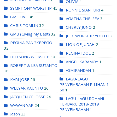
OLIVIA
4
SYMPHONY WORSHIP
45
RONNIE SIANTURI
4
GMS LIVE
38
AGATHA CHELSEA
3
CHRIS TOMLIN
32
CHERLY JUNO
2
GMB (Giving My Best)
32
JPCC WORSHIP YOUTH
2
REGINA PANGKEREGO
LION OF JUDAH
2
32
REGINA IDOL
2
HILLSONG WORSHIP
30
ANGEL KARAMOY
1
ROBERT & LEA SUTANTO
ASMIRANDAH
1
28
LAGU-LAGU
KARI JOBE
26
PENYEMBAHAN PILIHAN 1-
WELYAR KAUNTU
26
50
1
JACQLIEN CELOSSE
24
LAGU-LAGU ROHANI
TERBARU 2018-2019
WAWAN YAP
24
PENYEMBAHAN
1
Jason
23