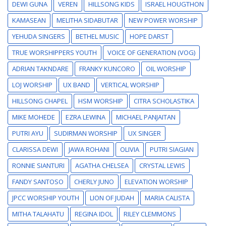
DEWI GUNA
VEREN
HILLSONG KIDS
ISRAEL HOUGTHON
KAMASEAN
MELITHA SIDABUTAR
NEW POWER WORSHIP
YEHUDA SINGERS
BETHEL MUSIC
HOPE DARST
TRUE WORSHIPPERS YOUTH
VOICE OF GENERATION (VOG)
ADRIAN TAKNDARE
FRANKY KUNCORO
OIL WORSHIP
LOJ WORSHIP
UX BAND
VERTICAL WORSHIP
HILLSONG CHAPEL
HSM WORSHIP
CITRA SCHOLASTIKA
MIKE MOHEDE
EZRA LEWINA
MICHAEL PANJAITAN
PUTRI AYU
SUDIRMAN WORSHIP
UX SINGER
CLARISSA DEWI
JAWA ROHANI
OLIVIA
PUTRI SIAGIAN
RONNIE SIANTURI
AGATHA CHELSEA
CRYSTAL LEWIS
FANDY SANTOSO
CHERLY JUNO
ELEVATION WORSHIP
JPCC WORSHIP YOUTH
LION OF JUDAH
MARIA CALISTA
MITHA TALAHATU
REGINA IDOL
RILEY CLEMMONS