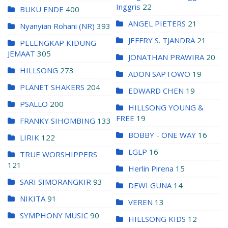
Inggris
22
BUKU ENDE
400
ANGEL PIETERS
21
Nyanyian Rohani (NR)
393
JEFFRY S. TJANDRA
21
PELENGKAP KIDUNG
JEMAAT
305
JONATHAN PRAWIRA
20
HILLSONG
273
ADON SAPTOWO
19
PLANET SHAKERS
204
EDWARD CHEN
19
PSALLO
200
HILLSONG YOUNG &
FREE
19
FRANKY SIHOMBING
133
BOBBY - ONE WAY
16
LIRIK
122
LGLP
16
TRUE WORSHIPPERS
121
Herlin Pirena
15
SARI SIMORANGKIR
93
DEWI GUNA
14
NIKITA
91
VEREN
13
SYMPHONY MUSIC
90
HILLSONG KIDS
12