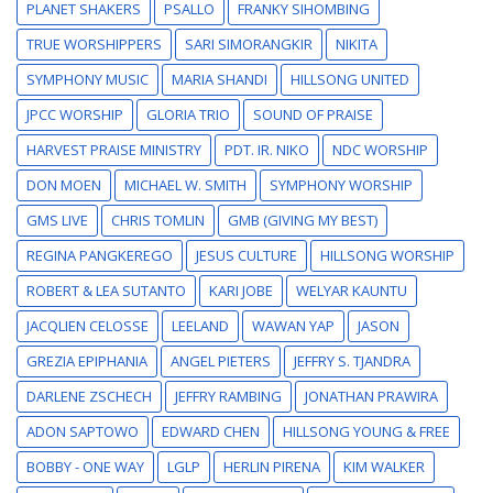
PLANET SHAKERS
PSALLO
FRANKY SIHOMBING
TRUE WORSHIPPERS
SARI SIMORANGKIR
NIKITA
SYMPHONY MUSIC
MARIA SHANDI
HILLSONG UNITED
JPCC WORSHIP
GLORIA TRIO
SOUND OF PRAISE
HARVEST PRAISE MINISTRY
PDT. IR. NIKO
NDC WORSHIP
DON MOEN
MICHAEL W. SMITH
SYMPHONY WORSHIP
GMS LIVE
CHRIS TOMLIN
GMB (GIVING MY BEST)
REGINA PANGKEREGO
JESUS CULTURE
HILLSONG WORSHIP
ROBERT & LEA SUTANTO
KARI JOBE
WELYAR KAUNTU
JACQLIEN CELOSSE
LEELAND
WAWAN YAP
JASON
GREZIA EPIPHANIA
ANGEL PIETERS
JEFFRY S. TJANDRA
DARLENE ZSCHECH
JEFFRY RAMBING
JONATHAN PRAWIRA
ADON SAPTOWO
EDWARD CHEN
HILLSONG YOUNG & FREE
BOBBY - ONE WAY
LGLP
HERLIN PIRENA
KIM WALKER