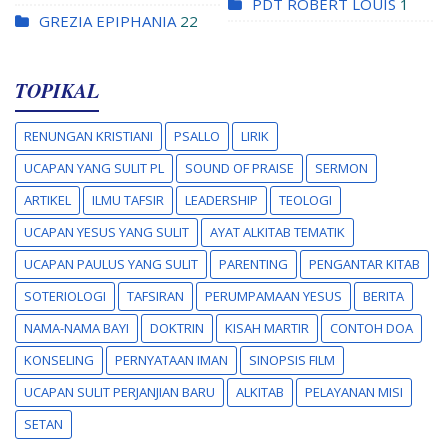
PDT ROBERT LOUIS
1
GREZIA EPIPHANIA
22
TOPIKAL
RENUNGAN KRISTIANI
PSALLO
LIRIK
UCAPAN YANG SULIT PL
SOUND OF PRAISE
SERMON
ARTIKEL
ILMU TAFSIR
LEADERSHIP
TEOLOGI
UCAPAN YESUS YANG SULIT
AYAT ALKITAB TEMATIK
UCAPAN PAULUS YANG SULIT
PARENTING
PENGANTAR KITAB
SOTERIOLOGI
TAFSIRAN
PERUMPAMAAN YESUS
BERITA
NAMA-NAMA BAYI
DOKTRIN
KISAH MARTIR
CONTOH DOA
KONSELING
PERNYATAAN IMAN
SINOPSIS FILM
UCAPAN SULIT PERJANJIAN BARU
ALKITAB
PELAYANAN MISI
SETAN