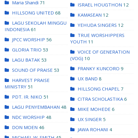
Maria Shandi
71
ISRAEL HOUGTHON
12
HILLSONG UNITED
68
KAMASEAN
12
LAGU SEKOLAH MINGGU
YEHUDA SINGERS
12
INDONESIA
61
TRUE WORSHIPPERS
JPCC WORSHIP
56
YOUTH
11
GLORIA TRIO
53
VOICE OF GENERATION
(VOG)
10
LAGU BATAK
53
FRANKY KUNCORO
9
SOUND OF PRAISE
53
UX BAND
8
HARVEST PRAISE
MINISTRY
51
HILLSONG CHAPEL
7
PDT. IR. NIKO
51
CITRA SCHOLASTIKA
6
LAGU PENYEMBAHAN
48
MIKE MOHEDE
6
NDC WORSHIP
48
UX SINGER
5
DON MOEN
46
JAWA ROHANI
4
MICHAEL W. SMITH
45