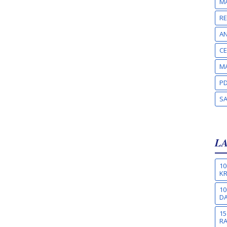
MA
RE
A
CE
MA
PD
S
L
10
KR
10
DA
15
R