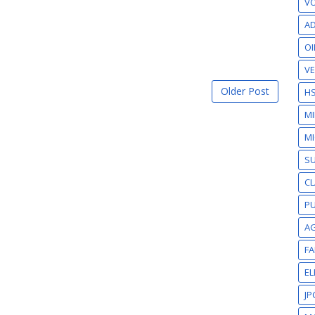
VO
AD
OI
VE
Older Post
H
M
MI
S
CL
PU
A
F
EL
JP