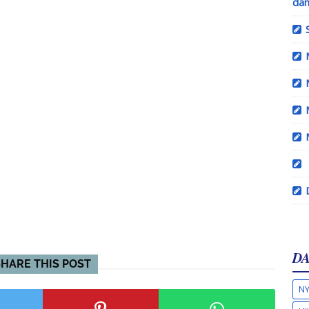
dan
DA
SHARE THIS POST
NY