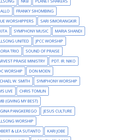
ILLSONG
NKB
PLANET SHAKERS
SALLO
FRANKY SIHOMBING
RUE WORSHIPPERS
SARI SIMORANGKIR
KITA
SYMPHONY MUSIC
MARIA SHANDI
LLSONG UNITED
JPCC WORSHIP
ORIA TRIO
SOUND OF PRAISE
RVEST PRAISE MINISTRY
PDT. IR. NIKO
DC WORSHIP
DON MOEN
CHAEL W. SMITH
SYMPHONY WORSHIP
S LIVE
CHRIS TOMLIN
B (GIVING MY BEST)
EGINA PANGKEREGO
JESUS CULTURE
ILLSONG WORSHIP
BERT & LEA SUTANTO
KARI JOBE