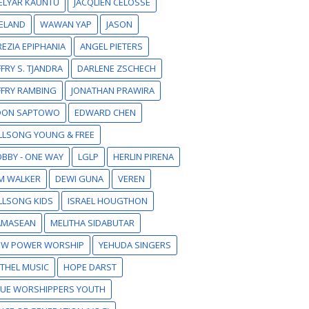
ELYAR KAUNTU
JACQLIEN CELOSSE
ELAND
WAWAN YAP
JASON
EZIA EPIPHANIA
ANGEL PIETERS
FFRY S. TJANDRA
DARLENE ZSCHECH
FFRY RAMBING
JONATHAN PRAWIRA
DON SAPTOWO
EDWARD CHEN
LLSONG YOUNG & FREE
BBY - ONE WAY
LGLP
HERLIN PIRENA
M WALKER
DEWI GUNA
VEREN
LLSONG KIDS
ISRAEL HOUGTHON
AMASEAN
MELITHA SIDABUTAR
EW POWER WORSHIP
YEHUDA SINGERS
THEL MUSIC
HOPE DARST
RUE WORSHIPPERS YOUTH