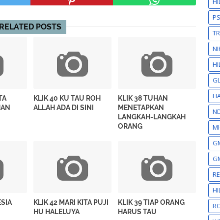
H
P
RELATED POSTS
T
NI
HI
GL
HA
TA
KLIK 40 KU TAU ROH
KLIK 38 TUHAN
HAN
ALLAH ADA DI SINI
MENETAPKAN
N
LANGKAH-LANGKAH
ORANG
MI
GM
GM
R
H
ESIA
KLIK 42 MARI KITA PUJI
KLIK 39 TIAP ORANG
RO
HU HALELUYA
HARUS TAU