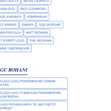
RIA CALISTA
MITHA TALAHATU
GINA IDOL
RILEY CLEMMONS
NGEL KARAMOY
ASMIRANDAH
CE WINANS
EMMIYA
GSJS WORSHIP
RIA PRISCILLA
MATT REDMAN
T ROBERT LOUIS
PHIL WICKHAM
AMMY SIMORANGKIR
AGU ROHANI
0 LAGU-LAGU PENYEMBAHAN TERBAIK
ISTEN
0 LAGU-LAGU PUJIAN DAN PENYEMBAHAN
LAM IBADAH
 LAGU ROHANI KARYA "IR. NIKO NJOTO
AHARDJO"