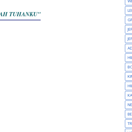
W
LE
JILAH TUHANKU"
GR
JE
JE
A
HI
BO
KI
HI
K
N
BE
T