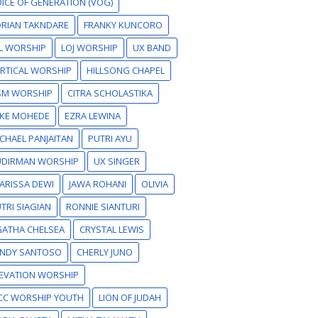
ICE OF GENERATION (VOG)
RIAN TAKNDARE
FRANKY KUNCORO
L WORSHIP
LOJ WORSHIP
UX BAND
RTICAL WORSHIP
HILLSONG CHAPEL
SM WORSHIP
CITRA SCHOLASTIKA
IKE MOHEDE
EZRA LEWINA
CHAEL PANJAITAN
PUTRI AYU
UDIRMAN WORSHIP
UX SINGER
ARISSA DEWI
JAWA ROHANI
OLIVIA
TRI SIAGIAN
RONNIE SIANTURI
GATHA CHELSEA
CRYSTAL LEWIS
ANDY SANTOSO
CHERLY JUNO
EVATION WORSHIP
CC WORSHIP YOUTH
LION OF JUDAH