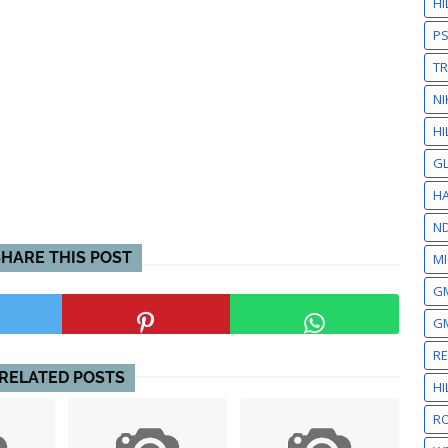
H
P
T
NI
HI
GL
HA
N
SHARE THIS POST
MI
GM
GM
R
RELATED POSTS
H
RO