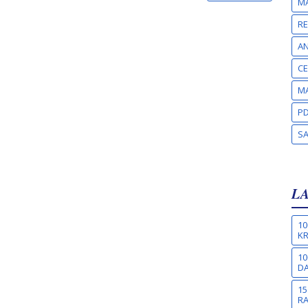
MA
RE
A
CE
MA
PD
S
L
10
KR
10
DA
15
R