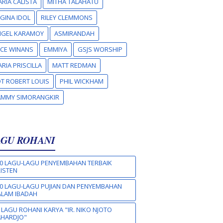
RIA CALISTA
MITHA TALAHATU
GINA IDOL
RILEY CLEMMONS
NGEL KARAMOY
ASMIRANDAH
CE WINANS
EMMIYA
GSJS WORSHIP
RIA PRISCILLA
MATT REDMAN
T ROBERT LOUIS
PHIL WICKHAM
AMMY SIMORANGKIR
AGU ROHANI
0 LAGU-LAGU PENYEMBAHAN TERBAIK
ISTEN
0 LAGU-LAGU PUJIAN DAN PENYEMBAHAN
LAM IBADAH
 LAGU ROHANI KARYA "IR. NIKO NJOTO
AHARDJO"