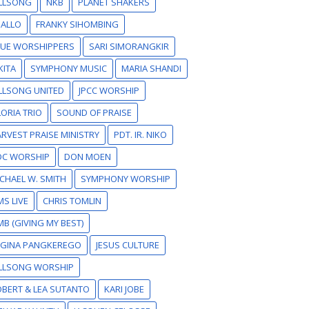
ILLSONG
NKB
PLANET SHAKERS
SALLO
FRANKY SIHOMBING
RUE WORSHIPPERS
SARI SIMORANGKIR
KITA
SYMPHONY MUSIC
MARIA SHANDI
LLSONG UNITED
JPCC WORSHIP
ORIA TRIO
SOUND OF PRAISE
RVEST PRAISE MINISTRY
PDT. IR. NIKO
DC WORSHIP
DON MOEN
CHAEL W. SMITH
SYMPHONY WORSHIP
S LIVE
CHRIS TOMLIN
B (GIVING MY BEST)
EGINA PANGKEREGO
JESUS CULTURE
ILLSONG WORSHIP
BERT & LEA SUTANTO
KARI JOBE