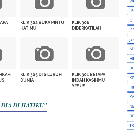
W
LE
GR
BAPA
KLIK 302 BUKA PINTU
KLIK 306
HATIMU
DIBERKATILAH
JE
JE
A
HI
BO
AHKAH
KLIK 305 DI S'LURUH
KLIK 301 BETAPA
KI
US
DUNIA
INDAH KASIHMU
YESUS
HI
K
K DIA DI HATIKU"
N
BE
T