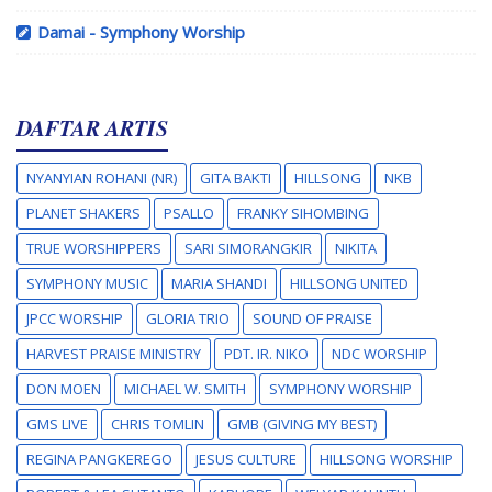
Damai - Symphony Worship
DAFTAR ARTIS
NYANYIAN ROHANI (NR)
GITA BAKTI
HILLSONG
NKB
PLANET SHAKERS
PSALLO
FRANKY SIHOMBING
TRUE WORSHIPPERS
SARI SIMORANGKIR
NIKITA
SYMPHONY MUSIC
MARIA SHANDI
HILLSONG UNITED
JPCC WORSHIP
GLORIA TRIO
SOUND OF PRAISE
HARVEST PRAISE MINISTRY
PDT. IR. NIKO
NDC WORSHIP
DON MOEN
MICHAEL W. SMITH
SYMPHONY WORSHIP
GMS LIVE
CHRIS TOMLIN
GMB (GIVING MY BEST)
REGINA PANGKEREGO
JESUS CULTURE
HILLSONG WORSHIP