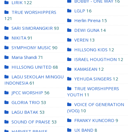
BOBBY - ONE WAY
16
LIRIK
122
LGLP
16
TRUE WORSHIPPERS
121
Herlin Pirena
15
SARI SIMORANGKIR
93
DEWI GUNA
14
NIKITA
91
VEREN
13
SYMPHONY MUSIC
90
HILLSONG KIDS
12
Maria Shandi
71
ISRAEL HOUGTHON
12
HILLSONG UNITED
68
KAMASEAN
12
LAGU SEKOLAH MINGGU
YEHUDA SINGERS
12
INDONESIA
61
TRUE WORSHIPPERS
JPCC WORSHIP
56
YOUTH
11
GLORIA TRIO
53
VOICE OF GENERATION
(VOG)
10
LAGU BATAK
53
FRANKY KUNCORO
9
SOUND OF PRAISE
53
UX BAND
8
HARVEST PRAISE