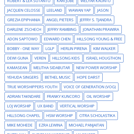
ROBERT & LEA SUTANTO
KARI JOBE
WELYAR KAUNTU
JACQLIEN CELOSSE
LEELAND
WAWAN YAP
JASON
GREZIA EPIPHANIA
ANGEL PIETERS
JEFFRY S. TJANDRA
DARLENE ZSCHECH
JEFFRY RAMBING
JONATHAN PRAWIRA
ADON SAPTOWO
EDWARD CHEN
HILLSONG YOUNG & FREE
BOBBY - ONE WAY
LGLP
HERLIN PIRENA
KIM WALKER
DEWI GUNA
VEREN
HILLSONG KIDS
ISRAEL HOUGTHON
KAMASEAN
MELITHA SIDABUTAR
NEW POWER WORSHIP
YEHUDA SINGERS
BETHEL MUSIC
HOPE DARST
TRUE WORSHIPPERS YOUTH
VOICE OF GENERATION (VOG)
ADRIAN TAKNDARE
FRANKY KUNCORO
OIL WORSHIP
LOJ WORSHIP
UX BAND
VERTICAL WORSHIP
HILLSONG CHAPEL
HSM WORSHIP
CITRA SCHOLASTIKA
MIKE MOHEDE
EZRA LEWINA
MICHAEL PANJAITAN