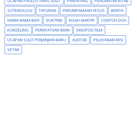
UCAPAN PAULUS YANG SULIT
PARENTING
PENGANTAR KITAB
SOTERIOLOGI
TAFSIRAN
PERUMPAMAAN YESUS
BERITA
NAMA-NAMA BAYI
DOKTRIN
KISAH MARTIR
CONTOH DOA
KONSELING
PERNYATAAN IMAN
SINOPSIS FILM
UCAPAN SULIT PERJANJIAN BARU
ALKITAB
PELAYANAN MISI
SETAN