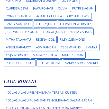
PUTRI AYU
SUDIRMAN WORSHIP
UX SINGER
CLARISSA DEWI
JAWA ROHANI
OLIVIA
PUTRI SIAGIAN
RONNIE SIANTURI
AGATHA CHELSEA
CRYSTAL LEWIS
FANDY SANTOSO
CHERLY JUNO
ELEVATION WORSHIP
JPCC WORSHIP YOUTH
LION OF JUDAH
MARIA CALISTA
MITHA TALAHATU
REGINA IDOL
RILEY CLEMMONS
ANGEL KARAMOY
ASMIRANDAH
CECE WINANS
EMMIYA
GSJS WORSHIP
MARIA PRISCILLA
MATT REDMAN
PDT ROBERT LOUIS
PHIL WICKHAM
SAMMY SIMORANGKIR
LAGU ROHANI
100 LAGU-LAGU PENYEMBAHAN TERBAIK KRISTEN
100 LAGU-LAGU PUJIAN DAN PENYEMBAHAN DALAM IBADAH
15 LAGU ROHANI KARYA "IR. NIKO NJOTO RAHARDJO"