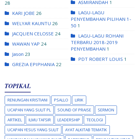
ASMIRANDAH
1
28
LAGU-LAGU
KARI JOBE
26
PENYEMBAHAN PILIHAN 1-
WELYAR KAUNTU
26
50
1
JACQLIEN CELOSSE
24
LAGU-LAGU ROHANI
TERBARU 2018-2019
WAWAN YAP
24
PENYEMBAHAN
1
Jason
23
PDT ROBERT LOUIS
1
GREZIA EPIPHANIA
22
TOPIKAL
RENUNGAN KRISTIANI
PSALLO
LIRIK
UCAPAN YANG SULIT PL
SOUND OF PRAISE
SERMON
ARTIKEL
ILMU TAFSIR
LEADERSHIP
TEOLOGI
UCAPAN YESUS YANG SULIT
AYAT ALKITAB TEMATIK