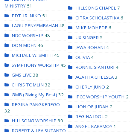
MINISTRY
51
HILLSONG CHAPEL
7
PDT. IR. NIKO
51
CITRA SCHOLASTIKA
6
LAGU PENYEMBAHAN
48
MIKE MOHEDE
6
NDC WORSHIP
48
UX SINGER
5
DON MOEN
46
JAWA ROHANI
4
MICHAEL W. SMITH
45
OLIVIA
4
SYMPHONY WORSHIP
45
RONNIE SIANTURI
4
GMS LIVE
38
AGATHA CHELSEA
3
CHRIS TOMLIN
32
CHERLY JUNO
2
GMB (Giving My Best)
32
JPCC WORSHIP YOUTH
2
REGINA PANGKEREGO
LION OF JUDAH
2
32
REGINA IDOL
2
HILLSONG WORSHIP
30
ANGEL KARAMOY
1
ROBERT & LEA SUTANTO