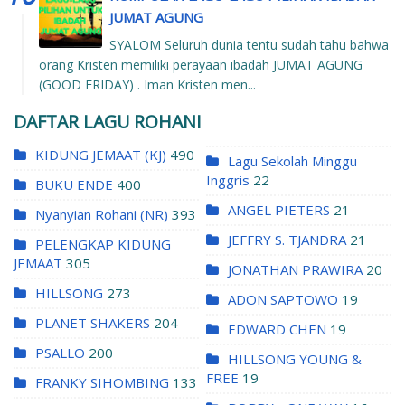
JUMAT AGUNG
SYALOM Seluruh dunia tentu sudah tahu bahwa
orang Kristen memiliki perayaan ibadah JUMAT AGUNG
(GOOD FRIDAY) . Iman Kristen men...
DAFTAR LAGU ROHANI
KIDUNG JEMAAT (KJ)
490
Lagu Sekolah Minggu
Inggris
22
BUKU ENDE
400
ANGEL PIETERS
21
Nyanyian Rohani (NR)
393
JEFFRY S. TJANDRA
21
PELENGKAP KIDUNG
JEMAAT
305
JONATHAN PRAWIRA
20
HILLSONG
273
ADON SAPTOWO
19
PLANET SHAKERS
204
EDWARD CHEN
19
PSALLO
200
HILLSONG YOUNG &
FREE
19
FRANKY SIHOMBING
133