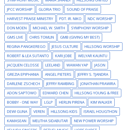
JPCC WORSHIP
GLORIA TRIO
SOUND OF PRAISE
HARVEST PRAISE MINISTRY
PDT. IR. NIKO
NDC WORSHIP
DON MOEN
MICHAEL W. SMITH
SYMPHONY WORSHIP
GMS LIVE
CHRIS TOMLIN
GMB (GIVING MY BEST)
REGINA PANGKEREGO
JESUS CULTURE
HILLSONG WORSHIP
ROBERT & LEA SUTANTO
KARI JOBE
WELYAR KAUNTU
JACQLIEN CELOSSE
LEELAND
WAWAN YAP
JASON
GREZIA EPIPHANIA
ANGEL PIETERS
JEFFRY S. TJANDRA
DARLENE ZSCHECH
JEFFRY RAMBING
JONATHAN PRAWIRA
ADON SAPTOWO
EDWARD CHEN
HILLSONG YOUNG & FREE
BOBBY - ONE WAY
LGLP
HERLIN PIRENA
KIM WALKER
DEWI GUNA
VEREN
HILLSONG KIDS
ISRAEL HOUGTHON
KAMASEAN
MELITHA SIDABUTAR
NEW POWER WORSHIP
YEHUDA SINGERS
BETHEL MUSIC
HOPE DARST