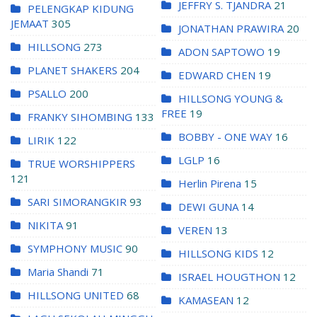
JEFFRY S. TJANDRA
21
PELENGKAP KIDUNG
JEMAAT
305
JONATHAN PRAWIRA
20
HILLSONG
273
ADON SAPTOWO
19
PLANET SHAKERS
204
EDWARD CHEN
19
PSALLO
200
HILLSONG YOUNG &
FREE
19
FRANKY SIHOMBING
133
BOBBY - ONE WAY
16
LIRIK
122
LGLP
16
TRUE WORSHIPPERS
121
Herlin Pirena
15
SARI SIMORANGKIR
93
DEWI GUNA
14
NIKITA
91
VEREN
13
SYMPHONY MUSIC
90
HILLSONG KIDS
12
Maria Shandi
71
ISRAEL HOUGTHON
12
HILLSONG UNITED
68
KAMASEAN
12