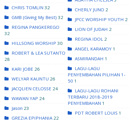
CHRIS TOMLIN
32
CHERLY JUNO
2
GMB (Giving My Best)
32
JPCC WORSHIP YOUTH
2
REGINA PANGKEREGO
LION OF JUDAH
2
32
REGINA IDOL
2
HILLSONG WORSHIP
30
ANGEL KARAMOY
1
ROBERT & LEA SUTANTO
ASMIRANDAH
1
28
LAGU-LAGU
KARI JOBE
26
PENYEMBAHAN PILIHAN 1-
WELYAR KAUNTU
26
50
1
JACQLIEN CELOSSE
24
LAGU-LAGU ROHANI
TERBARU 2018-2019
WAWAN YAP
24
PENYEMBAHAN
1
Jason
23
PDT ROBERT LOUIS
1
GREZIA EPIPHANIA
22