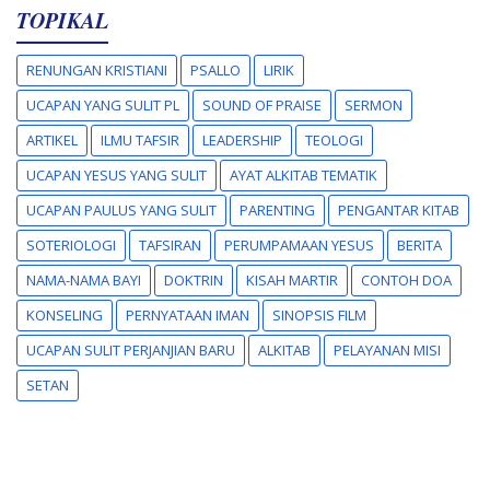
TOPIKAL
RENUNGAN KRISTIANI
PSALLO
LIRIK
UCAPAN YANG SULIT PL
SOUND OF PRAISE
SERMON
ARTIKEL
ILMU TAFSIR
LEADERSHIP
TEOLOGI
UCAPAN YESUS YANG SULIT
AYAT ALKITAB TEMATIK
UCAPAN PAULUS YANG SULIT
PARENTING
PENGANTAR KITAB
SOTERIOLOGI
TAFSIRAN
PERUMPAMAAN YESUS
BERITA
NAMA-NAMA BAYI
DOKTRIN
KISAH MARTIR
CONTOH DOA
KONSELING
PERNYATAAN IMAN
SINOPSIS FILM
UCAPAN SULIT PERJANJIAN BARU
ALKITAB
PELAYANAN MISI
SETAN