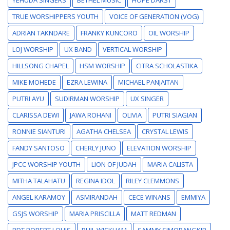
TRUE WORSHIPPERS YOUTH
VOICE OF GENERATION (VOG)
ADRIAN TAKNDARE
FRANKY KUNCORO
OIL WORSHIP
LOJ WORSHIP
UX BAND
VERTICAL WORSHIP
HILLSONG CHAPEL
HSM WORSHIP
CITRA SCHOLASTIKA
MIKE MOHEDE
EZRA LEWINA
MICHAEL PANJAITAN
PUTRI AYU
SUDIRMAN WORSHIP
UX SINGER
CLARISSA DEWI
JAWA ROHANI
OLIVIA
PUTRI SIAGIAN
RONNIE SIANTURI
AGATHA CHELSEA
CRYSTAL LEWIS
FANDY SANTOSO
CHERLY JUNO
ELEVATION WORSHIP
JPCC WORSHIP YOUTH
LION OF JUDAH
MARIA CALISTA
MITHA TALAHATU
REGINA IDOL
RILEY CLEMMONS
ANGEL KARAMOY
ASMIRANDAH
CECE WINANS
EMMIYA
GSJS WORSHIP
MARIA PRISCILLA
MATT REDMAN
PDT ROBERT LOUIS
PHIL WICKHAM
SAMMY SIMORANGKIR