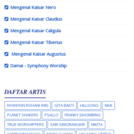
Mengenal Kaisar Nero
Mengenal Kaisar Claudius
Mengenal Kaisar Caligula
Mengenal Kaisar Tiberius
Mengenal Kaisar Augustus
Damai - Symphony Worship
DAFTAR ARTIS
NYANYIAN ROHANI (NR)
GITA BAKTI
HILLSONG
NKB
PLANET SHAKERS
PSALLO
FRANKY SIHOMBING
TRUE WORSHIPPERS
SARI SIMORANGKIR
NIKITA
SYMPHONY MUSIC
MARIA SHANDI
HILLSONG UNITED