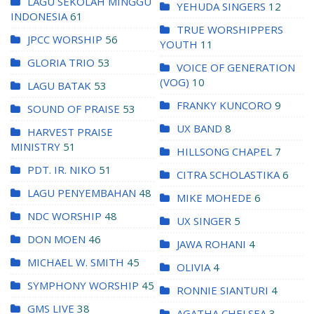
LAGU SEKOLAH MINGGU
YEHUDA SINGERS
12
INDONESIA
61
TRUE WORSHIPPERS
JPCC WORSHIP
56
YOUTH
11
GLORIA TRIO
53
VOICE OF GENERATION
(VOG)
10
LAGU BATAK
53
FRANKY KUNCORO
9
SOUND OF PRAISE
53
UX BAND
8
HARVEST PRAISE
MINISTRY
51
HILLSONG CHAPEL
7
PDT. IR. NIKO
51
CITRA SCHOLASTIKA
6
LAGU PENYEMBAHAN
48
MIKE MOHEDE
6
NDC WORSHIP
48
UX SINGER
5
DON MOEN
46
JAWA ROHANI
4
MICHAEL W. SMITH
45
OLIVIA
4
SYMPHONY WORSHIP
45
RONNIE SIANTURI
4
GMS LIVE
38
AGATHA CHELSEA
3