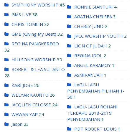
SYMPHONY WORSHIP
45
RONNIE SIANTURI
4
GMS LIVE
38
AGATHA CHELSEA
3
CHRIS TOMLIN
32
CHERLY JUNO
2
GMB (Giving My Best)
32
JPCC WORSHIP YOUTH
2
REGINA PANGKEREGO
LION OF JUDAH
2
32
REGINA IDOL
2
HILLSONG WORSHIP
30
ANGEL KARAMOY
1
ROBERT & LEA SUTANTO
ASMIRANDAH
1
28
LAGU-LAGU
KARI JOBE
26
PENYEMBAHAN PILIHAN 1-
WELYAR KAUNTU
26
50
1
JACQLIEN CELOSSE
24
LAGU-LAGU ROHANI
TERBARU 2018-2019
WAWAN YAP
24
PENYEMBAHAN
1
Jason
23
PDT ROBERT LOUIS
1