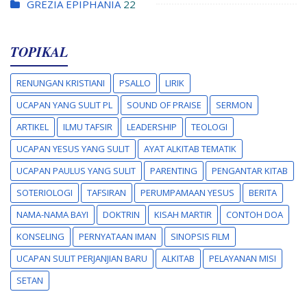
GREZIA EPIPHANIA
22
TOPIKAL
RENUNGAN KRISTIANI
PSALLO
LIRIK
UCAPAN YANG SULIT PL
SOUND OF PRAISE
SERMON
ARTIKEL
ILMU TAFSIR
LEADERSHIP
TEOLOGI
UCAPAN YESUS YANG SULIT
AYAT ALKITAB TEMATIK
UCAPAN PAULUS YANG SULIT
PARENTING
PENGANTAR KITAB
SOTERIOLOGI
TAFSIRAN
PERUMPAMAAN YESUS
BERITA
NAMA-NAMA BAYI
DOKTRIN
KISAH MARTIR
CONTOH DOA
KONSELING
PERNYATAAN IMAN
SINOPSIS FILM
UCAPAN SULIT PERJANJIAN BARU
ALKITAB
PELAYANAN MISI
SETAN