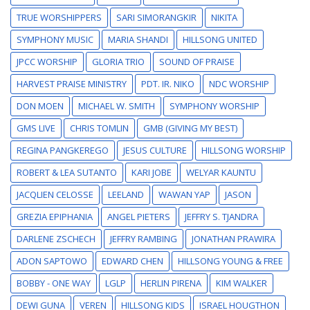
TRUE WORSHIPPERS
SARI SIMORANGKIR
NIKITA
SYMPHONY MUSIC
MARIA SHANDI
HILLSONG UNITED
JPCC WORSHIP
GLORIA TRIO
SOUND OF PRAISE
HARVEST PRAISE MINISTRY
PDT. IR. NIKO
NDC WORSHIP
DON MOEN
MICHAEL W. SMITH
SYMPHONY WORSHIP
GMS LIVE
CHRIS TOMLIN
GMB (GIVING MY BEST)
REGINA PANGKEREGO
JESUS CULTURE
HILLSONG WORSHIP
ROBERT & LEA SUTANTO
KARI JOBE
WELYAR KAUNTU
JACQLIEN CELOSSE
LEELAND
WAWAN YAP
JASON
GREZIA EPIPHANIA
ANGEL PIETERS
JEFFRY S. TJANDRA
DARLENE ZSCHECH
JEFFRY RAMBING
JONATHAN PRAWIRA
ADON SAPTOWO
EDWARD CHEN
HILLSONG YOUNG & FREE
BOBBY - ONE WAY
LGLP
HERLIN PIRENA
KIM WALKER
DEWI GUNA
VEREN
HILLSONG KIDS
ISRAEL HOUGTHON