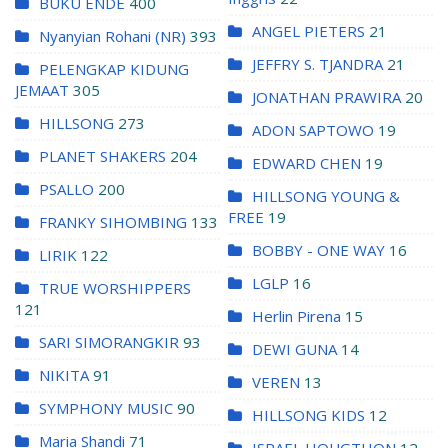
BUKU ENDE
400
ANGEL PIETERS
21
Nyanyian Rohani (NR)
393
JEFFRY S. TJANDRA
21
PELENGKAP KIDUNG
JEMAAT
305
JONATHAN PRAWIRA
20
HILLSONG
273
ADON SAPTOWO
19
PLANET SHAKERS
204
EDWARD CHEN
19
PSALLO
200
HILLSONG YOUNG &
FREE
19
FRANKY SIHOMBING
133
BOBBY - ONE WAY
16
LIRIK
122
LGLP
16
TRUE WORSHIPPERS
121
Herlin Pirena
15
SARI SIMORANGKIR
93
DEWI GUNA
14
NIKITA
91
VEREN
13
SYMPHONY MUSIC
90
HILLSONG KIDS
12
Maria Shandi
71
ISRAEL HOUGTHON
12