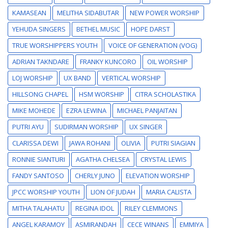
KAMASEAN
MELITHA SIDABUTAR
NEW POWER WORSHIP
YEHUDA SINGERS
BETHEL MUSIC
HOPE DARST
TRUE WORSHIPPERS YOUTH
VOICE OF GENERATION (VOG)
ADRIAN TAKNDARE
FRANKY KUNCORO
OIL WORSHIP
LOJ WORSHIP
UX BAND
VERTICAL WORSHIP
HILLSONG CHAPEL
HSM WORSHIP
CITRA SCHOLASTIKA
MIKE MOHEDE
EZRA LEWINA
MICHAEL PANJAITAN
PUTRI AYU
SUDIRMAN WORSHIP
UX SINGER
CLARISSA DEWI
JAWA ROHANI
OLIVIA
PUTRI SIAGIAN
RONNIE SIANTURI
AGATHA CHELSEA
CRYSTAL LEWIS
FANDY SANTOSO
CHERLY JUNO
ELEVATION WORSHIP
JPCC WORSHIP YOUTH
LION OF JUDAH
MARIA CALISTA
MITHA TALAHATU
REGINA IDOL
RILEY CLEMMONS
ANGEL KARAMOY
ASMIRANDAH
CECE WINANS
EMMIYA