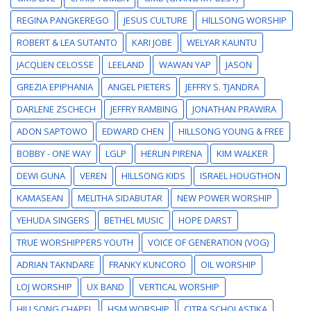
REGINA PANGKEREGO
JESUS CULTURE
HILLSONG WORSHIP
ROBERT & LEA SUTANTO
KARI JOBE
WELYAR KAUNTU
JACQLIEN CELOSSE
LEELAND
WAWAN YAP
JASON
GREZIA EPIPHANIA
ANGEL PIETERS
JEFFRY S. TJANDRA
DARLENE ZSCHECH
JEFFRY RAMBING
JONATHAN PRAWIRA
ADON SAPTOWO
EDWARD CHEN
HILLSONG YOUNG & FREE
BOBBY - ONE WAY
LGLP
HERLIN PIRENA
KIM WALKER
DEWI GUNA
VEREN
HILLSONG KIDS
ISRAEL HOUGTHON
KAMASEAN
MELITHA SIDABUTAR
NEW POWER WORSHIP
YEHUDA SINGERS
BETHEL MUSIC
HOPE DARST
TRUE WORSHIPPERS YOUTH
VOICE OF GENERATION (VOG)
ADRIAN TAKNDARE
FRANKY KUNCORO
OIL WORSHIP
LOJ WORSHIP
UX BAND
VERTICAL WORSHIP
HILLSONG CHAPEL
HSM WORSHIP
CITRA SCHOLASTIKA