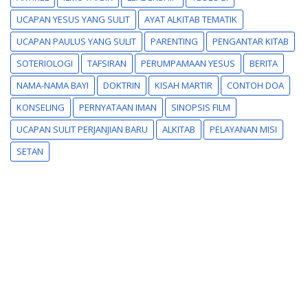
UCAPAN YESUS YANG SULIT
AYAT ALKITAB TEMATIK
UCAPAN PAULUS YANG SULIT
PARENTING
PENGANTAR KITAB
SOTERIOLOGI
TAFSIRAN
PERUMPAMAAN YESUS
BERITA
NAMA-NAMA BAYI
DOKTRIN
KISAH MARTIR
CONTOH DOA
KONSELING
PERNYATAAN IMAN
SINOPSIS FILM
UCAPAN SULIT PERJANJIAN BARU
ALKITAB
PELAYANAN MISI
SETAN