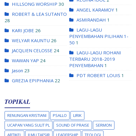
HILLSONG WORSHIP
30
ANGEL KARAMOY
1
ROBERT & LEA SUTANTO
ASMIRANDAH
1
28
LAGU-LAGU
KARI JOBE
26
PENYEMBAHAN PILIHAN 1-
WELYAR KAUNTU
26
50
1
JACQLIEN CELOSSE
24
LAGU-LAGU ROHANI
TERBARU 2018-2019
WAWAN YAP
24
PENYEMBAHAN
1
Jason
23
PDT ROBERT LOUIS
1
GREZIA EPIPHANIA
22
TOPIKAL
RENUNGAN KRISTIANI
PSALLO
LIRIK
UCAPAN YANG SULIT PL
SOUND OF PRAISE
SERMON
ARTIKEL
ILMU TAFSIR
LEADERSHIP
TEOLOGI