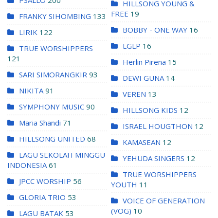
PSALLO
200
HILLSONG YOUNG &
FREE
19
FRANKY SIHOMBING
133
BOBBY - ONE WAY
16
LIRIK
122
LGLP
16
TRUE WORSHIPPERS
121
Herlin Pirena
15
SARI SIMORANGKIR
93
DEWI GUNA
14
NIKITA
91
VEREN
13
SYMPHONY MUSIC
90
HILLSONG KIDS
12
Maria Shandi
71
ISRAEL HOUGTHON
12
HILLSONG UNITED
68
KAMASEAN
12
LAGU SEKOLAH MINGGU
YEHUDA SINGERS
12
INDONESIA
61
TRUE WORSHIPPERS
JPCC WORSHIP
56
YOUTH
11
GLORIA TRIO
53
VOICE OF GENERATION
(VOG)
10
LAGU BATAK
53