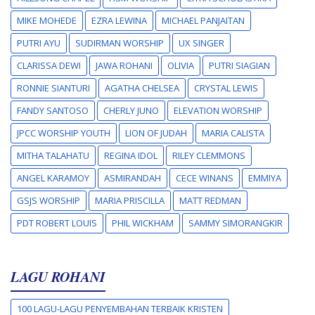
MIKE MOHEDE
EZRA LEWINA
MICHAEL PANJAITAN
PUTRI AYU
SUDIRMAN WORSHIP
UX SINGER
CLARISSA DEWI
JAWA ROHANI
OLIVIA
PUTRI SIAGIAN
RONNIE SIANTURI
AGATHA CHELSEA
CRYSTAL LEWIS
FANDY SANTOSO
CHERLY JUNO
ELEVATION WORSHIP
JPCC WORSHIP YOUTH
LION OF JUDAH
MARIA CALISTA
MITHA TALAHATU
REGINA IDOL
RILEY CLEMMONS
ANGEL KARAMOY
ASMIRANDAH
CECE WINANS
EMMIYA
GSJS WORSHIP
MARIA PRISCILLA
MATT REDMAN
PDT ROBERT LOUIS
PHIL WICKHAM
SAMMY SIMORANGKIR
LAGU ROHANI
100 LAGU-LAGU PENYEMBAHAN TERBAIK KRISTEN