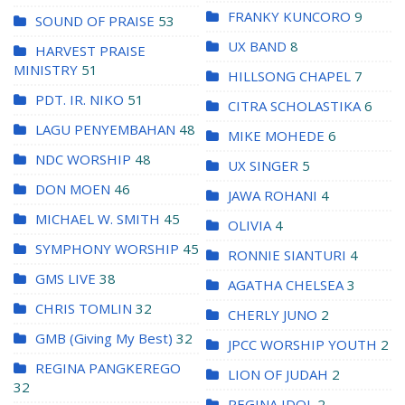
FRANKY KUNCORO
9
SOUND OF PRAISE
53
UX BAND
8
HARVEST PRAISE
MINISTRY
51
HILLSONG CHAPEL
7
PDT. IR. NIKO
51
CITRA SCHOLASTIKA
6
LAGU PENYEMBAHAN
48
MIKE MOHEDE
6
NDC WORSHIP
48
UX SINGER
5
DON MOEN
46
JAWA ROHANI
4
MICHAEL W. SMITH
45
OLIVIA
4
SYMPHONY WORSHIP
45
RONNIE SIANTURI
4
GMS LIVE
38
AGATHA CHELSEA
3
CHRIS TOMLIN
32
CHERLY JUNO
2
GMB (Giving My Best)
32
JPCC WORSHIP YOUTH
2
REGINA PANGKEREGO
LION OF JUDAH
2
32
REGINA IDOL
2