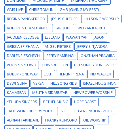
DON MOEN
MICHAEL W. SMITH
SYMPHONY WORSHIP
GMS LIVE
CHRIS TOMLIN
GMB (GIVING MY BEST)
REGINA PANGKEREGO
JESUS CULTURE
HILLSONG WORSHIP
ROBERT & LEA SUTANTO
KARI JOBE
WELYAR KAUNTU
JACQLIEN CELOSSE
LEELAND
WAWAN YAP
JASON
GREZIA EPIPHANIA
ANGEL PIETERS
JEFFRY S. TJANDRA
DARLENE ZSCHECH
JEFFRY RAMBING
JONATHAN PRAWIRA
ADON SAPTOWO
EDWARD CHEN
HILLSONG YOUNG & FREE
BOBBY - ONE WAY
LGLP
HERLIN PIRENA
KIM WALKER
DEWI GUNA
VEREN
HILLSONG KIDS
ISRAEL HOUGTHON
KAMASEAN
MELITHA SIDABUTAR
NEW POWER WORSHIP
YEHUDA SINGERS
BETHEL MUSIC
HOPE DARST
TRUE WORSHIPPERS YOUTH
VOICE OF GENERATION (VOG)
ADRIAN TAKNDARE
FRANKY KUNCORO
OIL WORSHIP