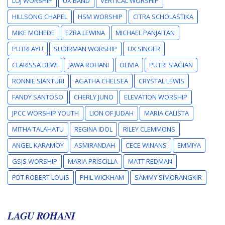
LOJ WORSHIP
UX BAND
VERTICAL WORSHIP
HILLSONG CHAPEL
HSM WORSHIP
CITRA SCHOLASTIKA
MIKE MOHEDE
EZRA LEWINA
MICHAEL PANJAITAN
PUTRI AYU
SUDIRMAN WORSHIP
UX SINGER
CLARISSA DEWI
JAWA ROHANI
OLIVIA
PUTRI SIAGIAN
RONNIE SIANTURI
AGATHA CHELSEA
CRYSTAL LEWIS
FANDY SANTOSO
CHERLY JUNO
ELEVATION WORSHIP
JPCC WORSHIP YOUTH
LION OF JUDAH
MARIA CALISTA
MITHA TALAHATU
REGINA IDOL
RILEY CLEMMONS
ANGEL KARAMOY
ASMIRANDAH
CECE WINANS
EMMIYA
GSJS WORSHIP
MARIA PRISCILLA
MATT REDMAN
PDT ROBERT LOUIS
PHIL WICKHAM
SAMMY SIMORANGKIR
LAGU ROHANI