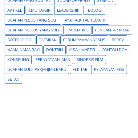
UCAPAN YANG SULIT PL
SOUND OF PRAISE
SERMON
ARTIKEL
ILMU TAFSIR
LEADERSHIP
TEOLOGI
UCAPAN YESUS YANG SULIT
AYAT ALKITAB TEMATIK
UCAPAN PAULUS YANG SULIT
PARENTING
PENGANTAR KITAB
SOTERIOLOGI
TAFSIRAN
PERUMPAMAAN YESUS
BERITA
NAMA-NAMA BAYI
DOKTRIN
KISAH MARTIR
CONTOH DOA
KONSELING
PERNYATAAN IMAN
SINOPSIS FILM
UCAPAN SULIT PERJANJIAN BARU
ALKITAB
PELAYANAN MISI
SETAN