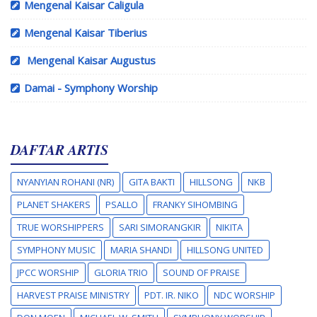
Mengenal Kaisar Caligula
Mengenal Kaisar Tiberius
Mengenal Kaisar Augustus
Damai - Symphony Worship
DAFTAR ARTIS
NYANYIAN ROHANI (NR)
GITA BAKTI
HILLSONG
NKB
PLANET SHAKERS
PSALLO
FRANKY SIHOMBING
TRUE WORSHIPPERS
SARI SIMORANGKIR
NIKITA
SYMPHONY MUSIC
MARIA SHANDI
HILLSONG UNITED
JPCC WORSHIP
GLORIA TRIO
SOUND OF PRAISE
HARVEST PRAISE MINISTRY
PDT. IR. NIKO
NDC WORSHIP