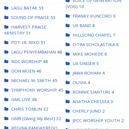
VOICE OF GENERATION
(VOG)
10
LAGU BATAK
53
FRANKY KUNCORO
9
SOUND OF PRAISE
53
UX BAND
8
HARVEST PRAISE
MINISTRY
51
HILLSONG CHAPEL
7
PDT. IR. NIKO
51
CITRA SCHOLASTIKA
6
LAGU PENYEMBAHAN
48
MIKE MOHEDE
6
NDC WORSHIP
48
UX SINGER
5
DON MOEN
46
JAWA ROHANI
4
MICHAEL W. SMITH
45
OLIVIA
4
SYMPHONY WORSHIP
45
RONNIE SIANTURI
4
GMS LIVE
38
AGATHA CHELSEA
3
CHRIS TOMLIN
32
CHERLY JUNO
2
GMB (Giving My Best)
32
JPCC WORSHIP YOUTH
2
REGINA PANGKEREGO