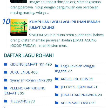
Image: southeastchristian.org Memang setiap
orang percaya, hidup dengan pergumulan dan persoalan
masing-masing. Ada ya...
KUMPULAN LAGU-LAGU PILIHAN IBADAH
JUMAT AGUNG
SYALOM Seluruh dunia tentu sudah tahu bahwa
orang Kristen memiliki perayaan ibadah JUMAT AGUNG
(GOOD FRIDAY) . Iman Kristen men...
DAFTAR LAGU ROHANI
KIDUNG JEMAAT (KJ)
490
Lagu Sekolah Minggu
Inggris
22
BUKU ENDE
400
ANGEL PIETERS
21
Nyanyian Rohani (NR)
393
JEFFRY S. TJANDRA
21
PELENGKAP KIDUNG
JEMAAT
305
JONATHAN PRAWIRA
20
HILLSONG
273
ADON SAPTOWO
19