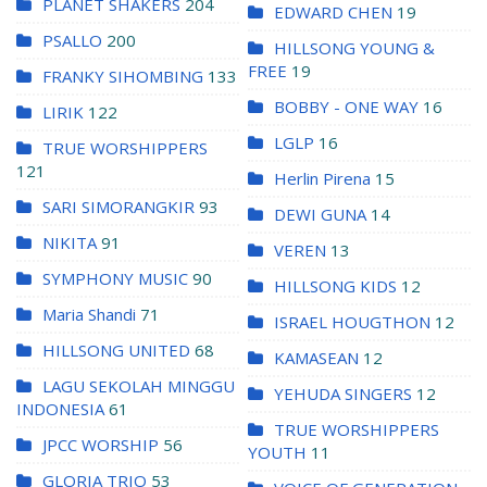
PLANET SHAKERS
204
EDWARD CHEN
19
PSALLO
200
HILLSONG YOUNG &
FREE
19
FRANKY SIHOMBING
133
BOBBY - ONE WAY
16
LIRIK
122
LGLP
16
TRUE WORSHIPPERS
121
Herlin Pirena
15
SARI SIMORANGKIR
93
DEWI GUNA
14
NIKITA
91
VEREN
13
SYMPHONY MUSIC
90
HILLSONG KIDS
12
Maria Shandi
71
ISRAEL HOUGTHON
12
HILLSONG UNITED
68
KAMASEAN
12
LAGU SEKOLAH MINGGU
YEHUDA SINGERS
12
INDONESIA
61
TRUE WORSHIPPERS
JPCC WORSHIP
56
YOUTH
11
GLORIA TRIO
53