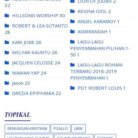
LION OF JUDAH
2
32
REGINA IDOL
2
HILLSONG WORSHIP
30
ANGEL KARAMOY
1
ROBERT & LEA SUTANTO
ASMIRANDAH
1
28
LAGU-LAGU
KARI JOBE
26
PENYEMBAHAN PILIHAN 1-
WELYAR KAUNTU
26
50
1
JACQLIEN CELOSSE
24
LAGU-LAGU ROHANI
TERBARU 2018-2019
WAWAN YAP
24
PENYEMBAHAN
1
Jason
23
PDT ROBERT LOUIS
1
GREZIA EPIPHANIA
22
TOPIKAL
RENUNGAN KRISTIANI
PSALLO
LIRIK