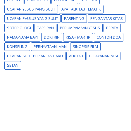
UCAPAN YESUS YANG SULIT
AYAT ALKITAB TEMATIK
UCAPAN PAULUS YANG SULIT
PARENTING
PENGANTAR KITAB
SOTERIOLOGI
TAFSIRAN
PERUMPAMAAN YESUS
BERITA
NAMA-NAMA BAYI
DOKTRIN
KISAH MARTIR
CONTOH DOA
KONSELING
PERNYATAAN IMAN
SINOPSIS FILM
UCAPAN SULIT PERJANJIAN BARU
ALKITAB
PELAYANAN MISI
SETAN