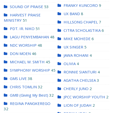
FRANKY KUNCORO
9
SOUND OF PRAISE
53
UX BAND
8
HARVEST PRAISE
MINISTRY
51
HILLSONG CHAPEL
7
PDT. IR. NIKO
51
CITRA SCHOLASTIKA
6
LAGU PENYEMBAHAN
48
MIKE MOHEDE
6
NDC WORSHIP
48
UX SINGER
5
DON MOEN
46
JAWA ROHANI
4
MICHAEL W. SMITH
45
OLIVIA
4
SYMPHONY WORSHIP
45
RONNIE SIANTURI
4
GMS LIVE
38
AGATHA CHELSEA
3
CHRIS TOMLIN
32
CHERLY JUNO
2
GMB (Giving My Best)
32
JPCC WORSHIP YOUTH
2
REGINA PANGKEREGO
LION OF JUDAH
2
32