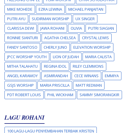
MIKE MOHEDE
EZRA LEWINA
MICHAEL PANJAITAN
PUTRI AYU
SUDIRMAN WORSHIP
UX SINGER
CLARISSA DEWI
JAWA ROHANI
OLIVIA
PUTRI SIAGIAN
RONNIE SIANTURI
AGATHA CHELSEA
CRYSTAL LEWIS
FANDY SANTOSO
CHERLY JUNO
ELEVATION WORSHIP
JPCC WORSHIP YOUTH
LION OF JUDAH
MARIA CALISTA
MITHA TALAHATU
REGINA IDOL
RILEY CLEMMONS
ANGEL KARAMOY
ASMIRANDAH
CECE WINANS
EMMIYA
GSJS WORSHIP
MARIA PRISCILLA
MATT REDMAN
PDT ROBERT LOUIS
PHIL WICKHAM
SAMMY SIMORANGKIR
LAGU ROHANI
100 LAGU-LAGU PENYEMBAHAN TERBAIK KRISTEN