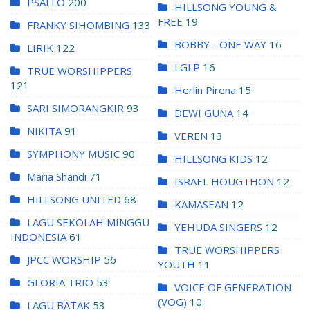
PSALLO
200
HILLSONG YOUNG &
FREE
19
FRANKY SIHOMBING
133
BOBBY - ONE WAY
16
LIRIK
122
LGLP
16
TRUE WORSHIPPERS
121
Herlin Pirena
15
SARI SIMORANGKIR
93
DEWI GUNA
14
NIKITA
91
VEREN
13
SYMPHONY MUSIC
90
HILLSONG KIDS
12
Maria Shandi
71
ISRAEL HOUGTHON
12
HILLSONG UNITED
68
KAMASEAN
12
LAGU SEKOLAH MINGGU
YEHUDA SINGERS
12
INDONESIA
61
TRUE WORSHIPPERS
JPCC WORSHIP
56
YOUTH
11
GLORIA TRIO
53
VOICE OF GENERATION
(VOG)
10
LAGU BATAK
53