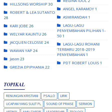
REGINA IDOL
2
HILLSONG WORSHIP
30
ANGEL KARAMOY
1
ROBERT & LEA SUTANTO
ASMIRANDAH
1
28
LAGU-LAGU
KARI JOBE
26
PENYEMBAHAN PILIHAN 1-
WELYAR KAUNTU
26
50
1
JACQLIEN CELOSSE
24
LAGU-LAGU ROHANI
TERBARU 2018-2019
WAWAN YAP
24
PENYEMBAHAN
1
Jason
23
PDT ROBERT LOUIS
1
GREZIA EPIPHANIA
22
TOPIKAL
RENUNGAN KRISTIANI
PSALLO
LIRIK
UCAPAN YANG SULIT PL
SOUND OF PRAISE
SERMON
ARTIKEL
ILMU TAFSIR
LEADERSHIP
TEOLOGI