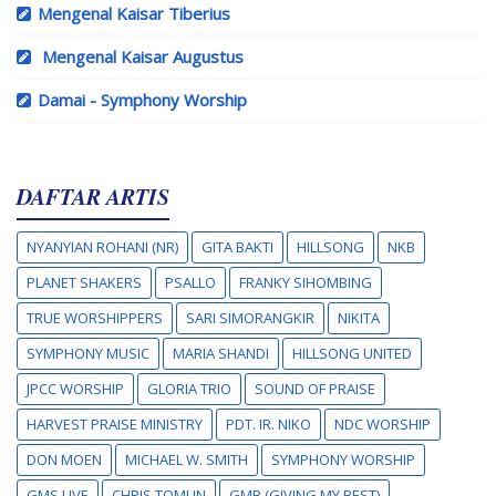
Mengenal Kaisar Tiberius
Mengenal Kaisar Augustus
Damai - Symphony Worship
DAFTAR ARTIS
NYANYIAN ROHANI (NR)
GITA BAKTI
HILLSONG
NKB
PLANET SHAKERS
PSALLO
FRANKY SIHOMBING
TRUE WORSHIPPERS
SARI SIMORANGKIR
NIKITA
SYMPHONY MUSIC
MARIA SHANDI
HILLSONG UNITED
JPCC WORSHIP
GLORIA TRIO
SOUND OF PRAISE
HARVEST PRAISE MINISTRY
PDT. IR. NIKO
NDC WORSHIP
DON MOEN
MICHAEL W. SMITH
SYMPHONY WORSHIP
GMS LIVE
CHRIS TOMLIN
GMB (GIVING MY BEST)