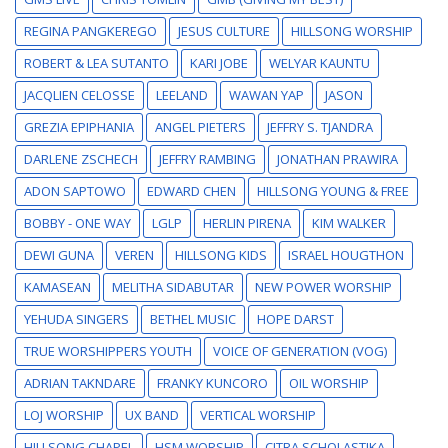
REGINA PANGKEREGO
JESUS CULTURE
HILLSONG WORSHIP
ROBERT & LEA SUTANTO
KARI JOBE
WELYAR KAUNTU
JACQLIEN CELOSSE
LEELAND
WAWAN YAP
JASON
GREZIA EPIPHANIA
ANGEL PIETERS
JEFFRY S. TJANDRA
DARLENE ZSCHECH
JEFFRY RAMBING
JONATHAN PRAWIRA
ADON SAPTOWO
EDWARD CHEN
HILLSONG YOUNG & FREE
BOBBY - ONE WAY
LGLP
HERLIN PIRENA
KIM WALKER
DEWI GUNA
VEREN
HILLSONG KIDS
ISRAEL HOUGTHON
KAMASEAN
MELITHA SIDABUTAR
NEW POWER WORSHIP
YEHUDA SINGERS
BETHEL MUSIC
HOPE DARST
TRUE WORSHIPPERS YOUTH
VOICE OF GENERATION (VOG)
ADRIAN TAKNDARE
FRANKY KUNCORO
OIL WORSHIP
LOJ WORSHIP
UX BAND
VERTICAL WORSHIP
HILLSONG CHAPEL
HSM WORSHIP
CITRA SCHOLASTIKA