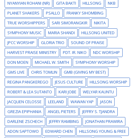
NYANYIAN ROHANI (NR)
GITA BAKTI
HILLSONG
NKB
PLANET SHAKERS
PSALLO
FRANKY SIHOMBING
TRUE WORSHIPPERS
SARI SIMORANGKIR
NIKITA
SYMPHONY MUSIC
MARIA SHANDI
HILLSONG UNITED
JPCC WORSHIP
GLORIA TRIO
SOUND OF PRAISE
HARVEST PRAISE MINISTRY
PDT. IR. NIKO
NDC WORSHIP
DON MOEN
MICHAEL W. SMITH
SYMPHONY WORSHIP
GMS LIVE
CHRIS TOMLIN
GMB (GIVING MY BEST)
REGINA PANGKEREGO
JESUS CULTURE
HILLSONG WORSHIP
ROBERT & LEA SUTANTO
KARI JOBE
WELYAR KAUNTU
JACQLIEN CELOSSE
LEELAND
WAWAN YAP
JASON
GREZIA EPIPHANIA
ANGEL PIETERS
JEFFRY S. TJANDRA
DARLENE ZSCHECH
JEFFRY RAMBING
JONATHAN PRAWIRA
ADON SAPTOWO
EDWARD CHEN
HILLSONG YOUNG & FREE