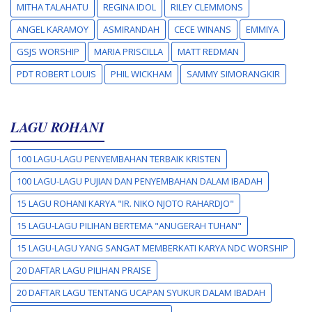
MITHA TALAHATU
REGINA IDOL
RILEY CLEMMONS
ANGEL KARAMOY
ASMIRANDAH
CECE WINANS
EMMIYA
GSJS WORSHIP
MARIA PRISCILLA
MATT REDMAN
PDT ROBERT LOUIS
PHIL WICKHAM
SAMMY SIMORANGKIR
LAGU ROHANI
100 LAGU-LAGU PENYEMBAHAN TERBAIK KRISTEN
100 LAGU-LAGU PUJIAN DAN PENYEMBAHAN DALAM IBADAH
15 LAGU ROHANI KARYA "IR. NIKO NJOTO RAHARDJO"
15 LAGU-LAGU PILIHAN BERTEMA "ANUGERAH TUHAN"
15 LAGU-LAGU YANG SANGAT MEMBERKATI KARYA NDC WORSHIP
20 DAFTAR LAGU PILIHAN PRAISE
20 DAFTAR LAGU TENTANG UCAPAN SYUKUR DALAM IBADAH