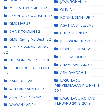
JAWA ROHANI
4
MICHAEL W. SMITH
45
OLIVIA
4
SYMPHONY WORSHIP
45
RONNIE SIANTURI
4
GMS LIVE
38
AGATHA CHELSEA
3
CHRIS TOMLIN
32
CHERLY JUNO
2
GMB (Giving My Best)
32
JPCC WORSHIP YOUTH
2
REGINA PANGKEREGO
LION OF JUDAH
2
32
REGINA IDOL
2
HILLSONG WORSHIP
30
ANGEL KARAMOY
1
ROBERT & LEA SUTANTO
ASMIRANDAH
1
28
LAGU-LAGU
KARI JOBE
26
PENYEMBAHAN PILIHAN 1-
WELYAR KAUNTU
26
50
1
JACQLIEN CELOSSE
24
LAGU-LAGU ROHANI
TERBARU 2018-2019
WAWAN YAP
24