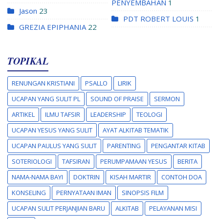
PENYEMBAHAN
1
Jason
23
PDT ROBERT LOUIS
1
GREZIA EPIPHANIA
22
TOPIKAL
RENUNGAN KRISTIANI
PSALLO
LIRIK
UCAPAN YANG SULIT PL
SOUND OF PRAISE
SERMON
ARTIKEL
ILMU TAFSIR
LEADERSHIP
TEOLOGI
UCAPAN YESUS YANG SULIT
AYAT ALKITAB TEMATIK
UCAPAN PAULUS YANG SULIT
PARENTING
PENGANTAR KITAB
SOTERIOLOGI
TAFSIRAN
PERUMPAMAAN YESUS
BERITA
NAMA-NAMA BAYI
DOKTRIN
KISAH MARTIR
CONTOH DOA
KONSELING
PERNYATAAN IMAN
SINOPSIS FILM
UCAPAN SULIT PERJANJIAN BARU
ALKITAB
PELAYANAN MISI