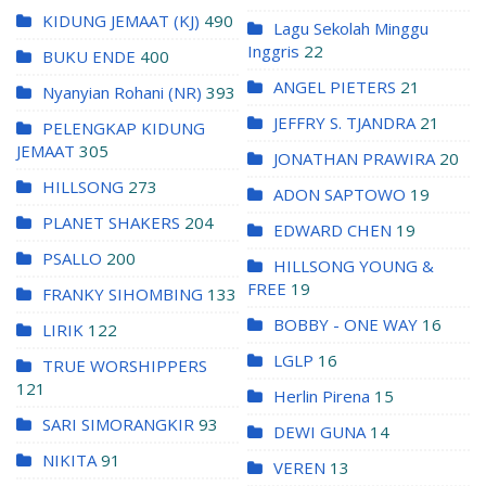
KIDUNG JEMAAT (KJ)
490
Lagu Sekolah Minggu
Inggris
22
BUKU ENDE
400
ANGEL PIETERS
21
Nyanyian Rohani (NR)
393
JEFFRY S. TJANDRA
21
PELENGKAP KIDUNG
JEMAAT
305
JONATHAN PRAWIRA
20
HILLSONG
273
ADON SAPTOWO
19
PLANET SHAKERS
204
EDWARD CHEN
19
PSALLO
200
HILLSONG YOUNG &
FREE
19
FRANKY SIHOMBING
133
BOBBY - ONE WAY
16
LIRIK
122
LGLP
16
TRUE WORSHIPPERS
121
Herlin Pirena
15
SARI SIMORANGKIR
93
DEWI GUNA
14
NIKITA
91
VEREN
13