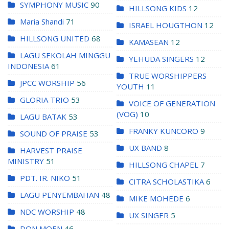
SYMPHONY MUSIC
90
HILLSONG KIDS
12
Maria Shandi
71
ISRAEL HOUGTHON
12
HILLSONG UNITED
68
KAMASEAN
12
LAGU SEKOLAH MINGGU
YEHUDA SINGERS
12
INDONESIA
61
TRUE WORSHIPPERS
JPCC WORSHIP
56
YOUTH
11
GLORIA TRIO
53
VOICE OF GENERATION
(VOG)
10
LAGU BATAK
53
FRANKY KUNCORO
9
SOUND OF PRAISE
53
UX BAND
8
HARVEST PRAISE
MINISTRY
51
HILLSONG CHAPEL
7
PDT. IR. NIKO
51
CITRA SCHOLASTIKA
6
LAGU PENYEMBAHAN
48
MIKE MOHEDE
6
NDC WORSHIP
48
UX SINGER
5
DON MOEN
46