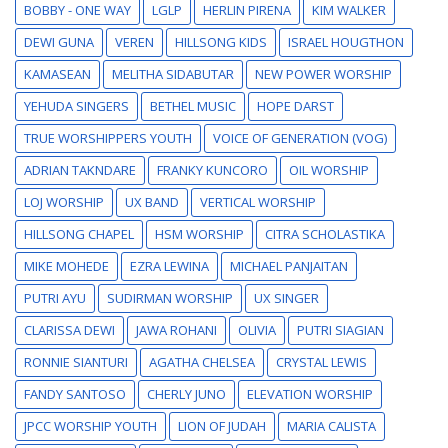
BOBBY - ONE WAY
LGLP
HERLIN PIRENA
KIM WALKER
DEWI GUNA
VEREN
HILLSONG KIDS
ISRAEL HOUGTHON
KAMASEAN
MELITHA SIDABUTAR
NEW POWER WORSHIP
YEHUDA SINGERS
BETHEL MUSIC
HOPE DARST
TRUE WORSHIPPERS YOUTH
VOICE OF GENERATION (VOG)
ADRIAN TAKNDARE
FRANKY KUNCORO
OIL WORSHIP
LOJ WORSHIP
UX BAND
VERTICAL WORSHIP
HILLSONG CHAPEL
HSM WORSHIP
CITRA SCHOLASTIKA
MIKE MOHEDE
EZRA LEWINA
MICHAEL PANJAITAN
PUTRI AYU
SUDIRMAN WORSHIP
UX SINGER
CLARISSA DEWI
JAWA ROHANI
OLIVIA
PUTRI SIAGIAN
RONNIE SIANTURI
AGATHA CHELSEA
CRYSTAL LEWIS
FANDY SANTOSO
CHERLY JUNO
ELEVATION WORSHIP
JPCC WORSHIP YOUTH
LION OF JUDAH
MARIA CALISTA