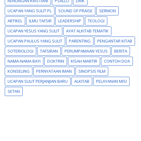
RENUNGAN KRISTIANI
PSALLO
LIRIK
UCAPAN YANG SULIT PL
SOUND OF PRAISE
SERMON
ARTIKEL
ILMU TAFSIR
LEADERSHIP
TEOLOGI
UCAPAN YESUS YANG SULIT
AYAT ALKITAB TEMATIK
UCAPAN PAULUS YANG SULIT
PARENTING
PENGANTAR KITAB
SOTERIOLOGI
TAFSIRAN
PERUMPAMAAN YESUS
BERITA
NAMA-NAMA BAYI
DOKTRIN
KISAH MARTIR
CONTOH DOA
KONSELING
PERNYATAAN IMAN
SINOPSIS FILM
UCAPAN SULIT PERJANJIAN BARU
ALKITAB
PELAYANAN MISI
SETAN