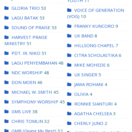
YOUTH
11
GLORIA TRIO
53
VOICE OF GENERATION
(VOG)
10
LAGU BATAK
53
FRANKY KUNCORO
9
SOUND OF PRAISE
53
UX BAND
8
HARVEST PRAISE
MINISTRY
51
HILLSONG CHAPEL
7
PDT. IR. NIKO
51
CITRA SCHOLASTIKA
6
LAGU PENYEMBAHAN
48
MIKE MOHEDE
6
NDC WORSHIP
48
UX SINGER
5
DON MOEN
46
JAWA ROHANI
4
MICHAEL W. SMITH
45
OLIVIA
4
SYMPHONY WORSHIP
45
RONNIE SIANTURI
4
GMS LIVE
38
AGATHA CHELSEA
3
CHRIS TOMLIN
32
CHERLY JUNO
2
GMB (Giving My Best)
32