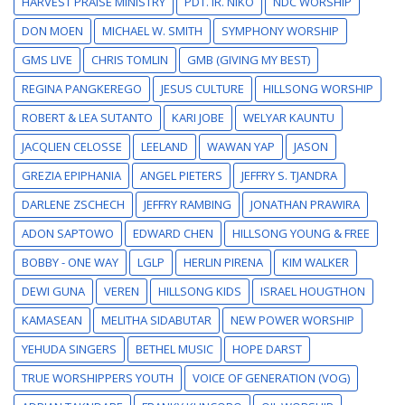
HARVEST PRAISE MINISTRY
PDT. IR. NIKO
NDC WORSHIP
DON MOEN
MICHAEL W. SMITH
SYMPHONY WORSHIP
GMS LIVE
CHRIS TOMLIN
GMB (GIVING MY BEST)
REGINA PANGKEREGO
JESUS CULTURE
HILLSONG WORSHIP
ROBERT & LEA SUTANTO
KARI JOBE
WELYAR KAUNTU
JACQLIEN CELOSSE
LEELAND
WAWAN YAP
JASON
GREZIA EPIPHANIA
ANGEL PIETERS
JEFFRY S. TJANDRA
DARLENE ZSCHECH
JEFFRY RAMBING
JONATHAN PRAWIRA
ADON SAPTOWO
EDWARD CHEN
HILLSONG YOUNG & FREE
BOBBY - ONE WAY
LGLP
HERLIN PIRENA
KIM WALKER
DEWI GUNA
VEREN
HILLSONG KIDS
ISRAEL HOUGTHON
KAMASEAN
MELITHA SIDABUTAR
NEW POWER WORSHIP
YEHUDA SINGERS
BETHEL MUSIC
HOPE DARST
TRUE WORSHIPPERS YOUTH
VOICE OF GENERATION (VOG)