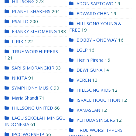
HILLSONG
273
ADON SAPTOWO
19
PLANET SHAKERS
204
EDWARD CHEN
19
PSALLO
200
HILLSONG YOUNG &
FREE
19
FRANKY SIHOMBING
133
BOBBY - ONE WAY
16
LIRIK
122
LGLP
16
TRUE WORSHIPPERS
121
Herlin Pirena
15
SARI SIMORANGKIR
93
DEWI GUNA
14
NIKITA
91
VEREN
13
SYMPHONY MUSIC
90
HILLSONG KIDS
12
Maria Shandi
71
ISRAEL HOUGTHON
12
HILLSONG UNITED
68
KAMASEAN
12
LAGU SEKOLAH MINGGU
YEHUDA SINGERS
12
INDONESIA
61
TRUE WORSHIPPERS
JPCC WORSHIP
56