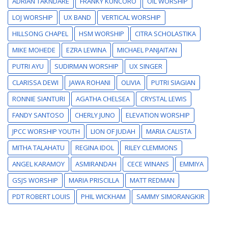
ADRIAN TAKNDARE
FRANKY KUNCORO
OIL WORSHIP
LOJ WORSHIP
UX BAND
VERTICAL WORSHIP
HILLSONG CHAPEL
HSM WORSHIP
CITRA SCHOLASTIKA
MIKE MOHEDE
EZRA LEWINA
MICHAEL PANJAITAN
PUTRI AYU
SUDIRMAN WORSHIP
UX SINGER
CLARISSA DEWI
JAWA ROHANI
OLIVIA
PUTRI SIAGIAN
RONNIE SIANTURI
AGATHA CHELSEA
CRYSTAL LEWIS
FANDY SANTOSO
CHERLY JUNO
ELEVATION WORSHIP
JPCC WORSHIP YOUTH
LION OF JUDAH
MARIA CALISTA
MITHA TALAHATU
REGINA IDOL
RILEY CLEMMONS
ANGEL KARAMOY
ASMIRANDAH
CECE WINANS
EMMIYA
GSJS WORSHIP
MARIA PRISCILLA
MATT REDMAN
PDT ROBERT LOUIS
PHIL WICKHAM
SAMMY SIMORANGKIR