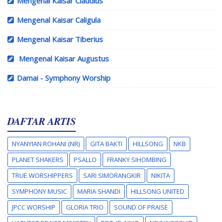
Mengenal Kaisar Claudius
Mengenal Kaisar Caligula
Mengenal Kaisar Tiberius
Mengenal Kaisar Augustus
Damai - Symphony Worship
DAFTAR ARTIS
NYANYIAN ROHANI (NR)
GITA BAKTI
HILLSONG
NKB
PLANET SHAKERS
PSALLO
FRANKY SIHOMBING
TRUE WORSHIPPERS
SARI SIMORANGKIR
NIKITA
SYMPHONY MUSIC
MARIA SHANDI
HILLSONG UNITED
JPCC WORSHIP
GLORIA TRIO
SOUND OF PRAISE