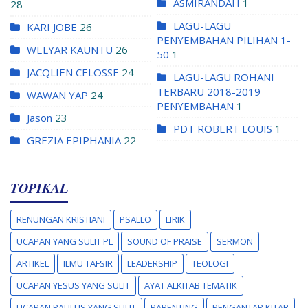
ASMIRANDAH
1
28
LAGU-LAGU
KARI JOBE
26
PENYEMBAHAN PILIHAN 1-
WELYAR KAUNTU
26
50
1
JACQLIEN CELOSSE
24
LAGU-LAGU ROHANI
TERBARU 2018-2019
WAWAN YAP
24
PENYEMBAHAN
1
Jason
23
PDT ROBERT LOUIS
1
GREZIA EPIPHANIA
22
TOPIKAL
RENUNGAN KRISTIANI
PSALLO
LIRIK
UCAPAN YANG SULIT PL
SOUND OF PRAISE
SERMON
ARTIKEL
ILMU TAFSIR
LEADERSHIP
TEOLOGI
UCAPAN YESUS YANG SULIT
AYAT ALKITAB TEMATIK
UCAPAN PAULUS YANG SULIT
PARENTING
PENGANTAR KITAB