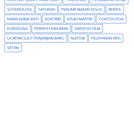
SOTERIOLOGI
TAFSIRAN
PERUMPAMAAN YESUS
BERITA
NAMA-NAMA BAYI
DOKTRIN
KISAH MARTIR
CONTOH DOA
KONSELING
PERNYATAAN IMAN
SINOPSIS FILM
UCAPAN SULIT PERJANJIAN BARU
ALKITAB
PELAYANAN MISI
SETAN