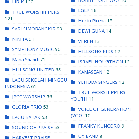
BOBBY - ONE WAY
16
LIRIK
122
LGLP
16
TRUE WORSHIPPERS
121
Herlin Pirena
15
SARI SIMORANGKIR
93
DEWI GUNA
14
NIKITA
91
VEREN
13
SYMPHONY MUSIC
90
HILLSONG KIDS
12
Maria Shandi
71
ISRAEL HOUGTHON
12
HILLSONG UNITED
68
KAMASEAN
12
LAGU SEKOLAH MINGGU
YEHUDA SINGERS
12
INDONESIA
61
TRUE WORSHIPPERS
JPCC WORSHIP
56
YOUTH
11
GLORIA TRIO
53
VOICE OF GENERATION
(VOG)
10
LAGU BATAK
53
FRANKY KUNCORO
9
SOUND OF PRAISE
53
UX BAND
8
HARVEST PRAISE