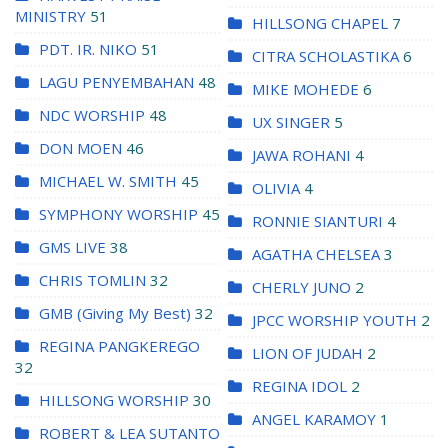
MINISTRY
51
HILLSONG CHAPEL
7
PDT. IR. NIKO
51
CITRA SCHOLASTIKA
6
LAGU PENYEMBAHAN
48
MIKE MOHEDE
6
NDC WORSHIP
48
UX SINGER
5
DON MOEN
46
JAWA ROHANI
4
MICHAEL W. SMITH
45
OLIVIA
4
SYMPHONY WORSHIP
45
RONNIE SIANTURI
4
GMS LIVE
38
AGATHA CHELSEA
3
CHRIS TOMLIN
32
CHERLY JUNO
2
GMB (Giving My Best)
32
JPCC WORSHIP YOUTH
2
REGINA PANGKEREGO
LION OF JUDAH
2
32
REGINA IDOL
2
HILLSONG WORSHIP
30
ANGEL KARAMOY
1
ROBERT & LEA SUTANTO