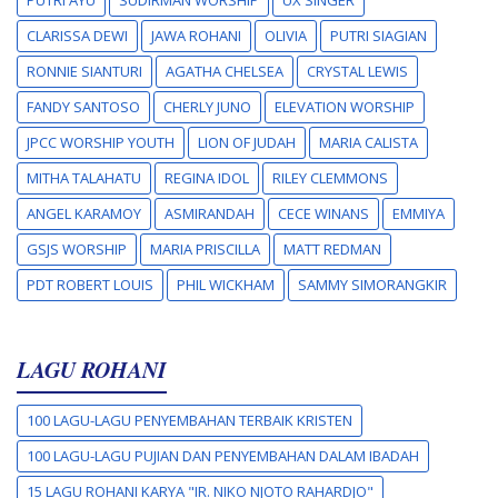
CLARISSA DEWI
JAWA ROHANI
OLIVIA
PUTRI SIAGIAN
RONNIE SIANTURI
AGATHA CHELSEA
CRYSTAL LEWIS
FANDY SANTOSO
CHERLY JUNO
ELEVATION WORSHIP
JPCC WORSHIP YOUTH
LION OF JUDAH
MARIA CALISTA
MITHA TALAHATU
REGINA IDOL
RILEY CLEMMONS
ANGEL KARAMOY
ASMIRANDAH
CECE WINANS
EMMIYA
GSJS WORSHIP
MARIA PRISCILLA
MATT REDMAN
PDT ROBERT LOUIS
PHIL WICKHAM
SAMMY SIMORANGKIR
LAGU ROHANI
100 LAGU-LAGU PENYEMBAHAN TERBAIK KRISTEN
100 LAGU-LAGU PUJIAN DAN PENYEMBAHAN DALAM IBADAH
15 LAGU ROHANI KARYA "IR. NIKO NJOTO RAHARDJO"