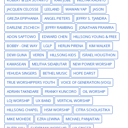
JACQLIEN CELOSSE
LEELAND
WAWAN YAP
JASON
GREZIA EPIPHANIA
ANGEL PIETERS
JEFFRY S. TJANDRA
DARLENE ZSCHECH
JEFFRY RAMBING
JONATHAN PRAWIRA
ADON SAPTOWO
EDWARD CHEN
HILLSONG YOUNG & FREE
BOBBY - ONE WAY
LGLP
HERLIN PIRENA
KIM WALKER
DEWI GUNA
VEREN
HILLSONG KIDS
ISRAEL HOUGTHON
KAMASEAN
MELITHA SIDABUTAR
NEW POWER WORSHIP
YEHUDA SINGERS
BETHEL MUSIC
HOPE DARST
TRUE WORSHIPPERS YOUTH
VOICE OF GENERATION (VOG)
ADRIAN TAKNDARE
FRANKY KUNCORO
OIL WORSHIP
LOJ WORSHIP
UX BAND
VERTICAL WORSHIP
HILLSONG CHAPEL
HSM WORSHIP
CITRA SCHOLASTIKA
MIKE MOHEDE
EZRA LEWINA
MICHAEL PANJAITAN
PUTRI AYU
SUDIRMAN WORSHIP
UX SINGER