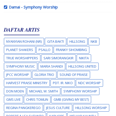
Damai - Symphony Worship
DAFTAR ARTIS
NYANYIAN ROHANI (NR)
GITA BAKTI
HILLSONG
NKB
PLANET SHAKERS
PSALLO
FRANKY SIHOMBING
TRUE WORSHIPPERS
SARI SIMORANGKIR
NIKITA
SYMPHONY MUSIC
MARIA SHANDI
HILLSONG UNITED
JPCC WORSHIP
GLORIA TRIO
SOUND OF PRAISE
HARVEST PRAISE MINISTRY
PDT. IR. NIKO
NDC WORSHIP
DON MOEN
MICHAEL W. SMITH
SYMPHONY WORSHIP
GMS LIVE
CHRIS TOMLIN
GMB (GIVING MY BEST)
REGINA PANGKEREGO
JESUS CULTURE
HILLSONG WORSHIP
ROBERT & LEA SUTANTO
KARI JOBE
WELYAR KAUNTU