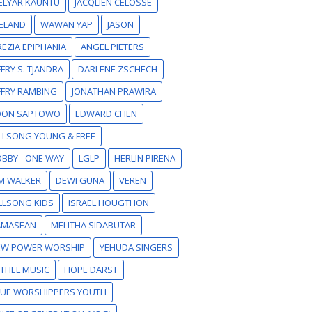
ELYAR KAUNTU
JACQLIEN CELOSSE
ELAND
WAWAN YAP
JASON
EZIA EPIPHANIA
ANGEL PIETERS
FFRY S. TJANDRA
DARLENE ZSCHECH
FFRY RAMBING
JONATHAN PRAWIRA
DON SAPTOWO
EDWARD CHEN
LLSONG YOUNG & FREE
BBY - ONE WAY
LGLP
HERLIN PIRENA
M WALKER
DEWI GUNA
VEREN
LLSONG KIDS
ISRAEL HOUGTHON
AMASEAN
MELITHA SIDABUTAR
EW POWER WORSHIP
YEHUDA SINGERS
THEL MUSIC
HOPE DARST
RUE WORSHIPPERS YOUTH