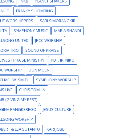
ILLSONG
NKB
PLANET SHAKERS
SALLO
FRANKY SIHOMBING
RUE WORSHIPPERS
SARI SIMORANGKIR
KITA
SYMPHONY MUSIC
MARIA SHANDI
LLSONG UNITED
JPCC WORSHIP
ORIA TRIO
SOUND OF PRAISE
RVEST PRAISE MINISTRY
PDT. IR. NIKO
DC WORSHIP
DON MOEN
CHAEL W. SMITH
SYMPHONY WORSHIP
S LIVE
CHRIS TOMLIN
B (GIVING MY BEST)
EGINA PANGKEREGO
JESUS CULTURE
ILLSONG WORSHIP
BERT & LEA SUTANTO
KARI JOBE