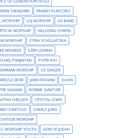
ICE OF GENERATION (VOG)
RIAN TAKNDARE
FRANKY KUNCORO
L WORSHIP
LOJ WORSHIP
UX BAND
RTICAL WORSHIP
HILLSONG CHAPEL
SM WORSHIP
CITRA SCHOLASTIKA
IKE MOHEDE
EZRA LEWINA
CHAEL PANJAITAN
PUTRI AYU
UDIRMAN WORSHIP
UX SINGER
ARISSA DEWI
JAWA ROHANI
OLIVIA
TRI SIAGIAN
RONNIE SIANTURI
GATHA CHELSEA
CRYSTAL LEWIS
ANDY SANTOSO
CHERLY JUNO
EVATION WORSHIP
CC WORSHIP YOUTH
LION OF JUDAH