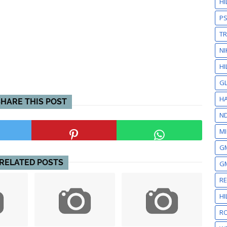
H
P
T
NI
HI
GL
HA
SHARE THIS POST
N
MI
GM
RELATED POSTS
GM
R
H
RO