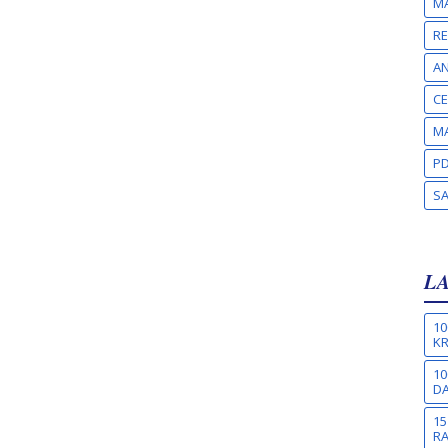
MA
RE
A
CE
MA
PD
S
L
10
KR
10
DA
15
R