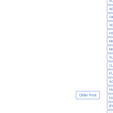
VO
AD
OI
VE
H
M
MI
S
CL
PU
A
F
Older Post
EL
JP