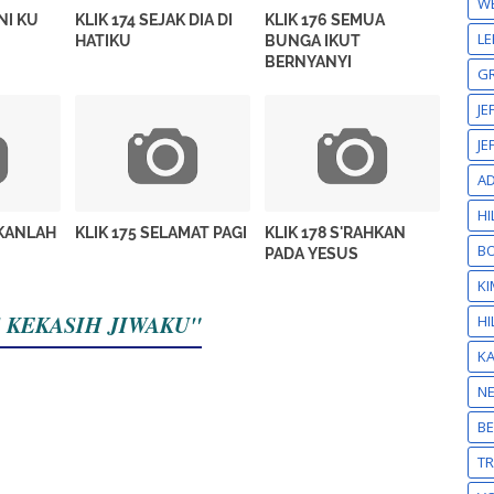
W
INI KU
KLIK 174 SEJAK DIA DI
KLIK 176 SEMUA
LE
HATIKU
BUNGA IKUT
BERNYANYI
GR
JE
JE
A
HI
HKANLAH
KLIK 175 SELAMAT PAGI
KLIK 178 S'RAHKAN
BO
PADA YESUS
KI
US KEKASIH JIWAKU"
HI
K
N
BE
T