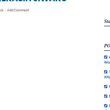
021
Add Comment
Sta
P
Wo
Kit