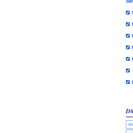
dan
DA
NY