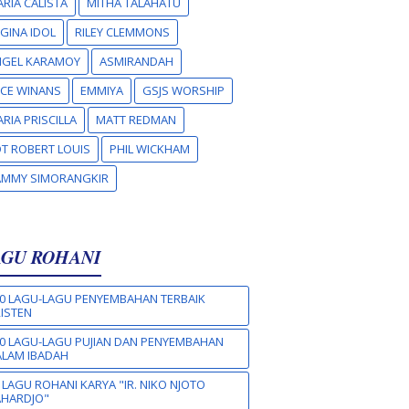
RIA CALISTA
MITHA TALAHATU
GINA IDOL
RILEY CLEMMONS
NGEL KARAMOY
ASMIRANDAH
CE WINANS
EMMIYA
GSJS WORSHIP
RIA PRISCILLA
MATT REDMAN
T ROBERT LOUIS
PHIL WICKHAM
AMMY SIMORANGKIR
AGU ROHANI
0 LAGU-LAGU PENYEMBAHAN TERBAIK
ISTEN
0 LAGU-LAGU PUJIAN DAN PENYEMBAHAN
LAM IBADAH
 LAGU ROHANI KARYA "IR. NIKO NJOTO
AHARDJO"