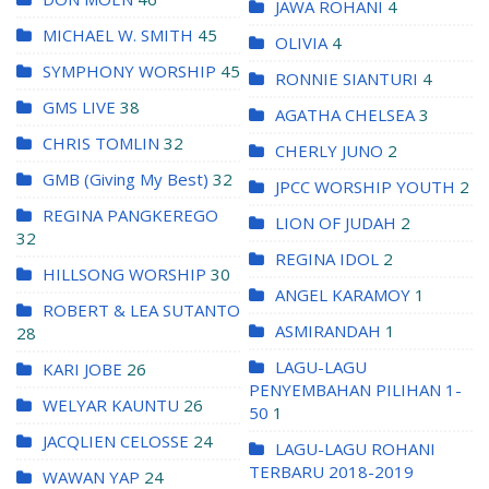
JAWA ROHANI
4
MICHAEL W. SMITH
45
OLIVIA
4
SYMPHONY WORSHIP
45
RONNIE SIANTURI
4
GMS LIVE
38
AGATHA CHELSEA
3
CHRIS TOMLIN
32
CHERLY JUNO
2
GMB (Giving My Best)
32
JPCC WORSHIP YOUTH
2
REGINA PANGKEREGO
LION OF JUDAH
2
32
REGINA IDOL
2
HILLSONG WORSHIP
30
ANGEL KARAMOY
1
ROBERT & LEA SUTANTO
ASMIRANDAH
1
28
LAGU-LAGU
KARI JOBE
26
PENYEMBAHAN PILIHAN 1-
WELYAR KAUNTU
26
50
1
JACQLIEN CELOSSE
24
LAGU-LAGU ROHANI
TERBARU 2018-2019
WAWAN YAP
24