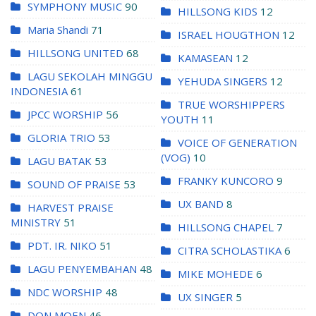
SYMPHONY MUSIC
90
HILLSONG KIDS
12
Maria Shandi
71
ISRAEL HOUGTHON
12
HILLSONG UNITED
68
KAMASEAN
12
LAGU SEKOLAH MINGGU
YEHUDA SINGERS
12
INDONESIA
61
TRUE WORSHIPPERS
JPCC WORSHIP
56
YOUTH
11
GLORIA TRIO
53
VOICE OF GENERATION
(VOG)
10
LAGU BATAK
53
FRANKY KUNCORO
9
SOUND OF PRAISE
53
UX BAND
8
HARVEST PRAISE
MINISTRY
51
HILLSONG CHAPEL
7
PDT. IR. NIKO
51
CITRA SCHOLASTIKA
6
LAGU PENYEMBAHAN
48
MIKE MOHEDE
6
NDC WORSHIP
48
UX SINGER
5
DON MOEN
46