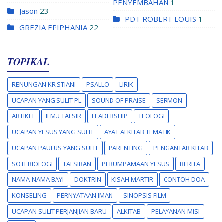
PENYEMBAHAN
1
Jason
23
PDT ROBERT LOUIS
1
GREZIA EPIPHANIA
22
TOPIKAL
RENUNGAN KRISTIANI
PSALLO
LIRIK
UCAPAN YANG SULIT PL
SOUND OF PRAISE
SERMON
ARTIKEL
ILMU TAFSIR
LEADERSHIP
TEOLOGI
UCAPAN YESUS YANG SULIT
AYAT ALKITAB TEMATIK
UCAPAN PAULUS YANG SULIT
PARENTING
PENGANTAR KITAB
SOTERIOLOGI
TAFSIRAN
PERUMPAMAAN YESUS
BERITA
NAMA-NAMA BAYI
DOKTRIN
KISAH MARTIR
CONTOH DOA
KONSELING
PERNYATAAN IMAN
SINOPSIS FILM
UCAPAN SULIT PERJANJIAN BARU
ALKITAB
PELAYANAN MISI