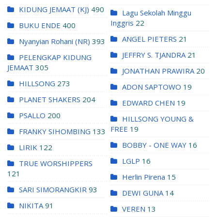
KIDUNG JEMAAT (KJ)
490
Lagu Sekolah Minggu
Inggris
22
BUKU ENDE
400
ANGEL PIETERS
21
Nyanyian Rohani (NR)
393
JEFFRY S. TJANDRA
21
PELENGKAP KIDUNG
JEMAAT
305
JONATHAN PRAWIRA
20
HILLSONG
273
ADON SAPTOWO
19
PLANET SHAKERS
204
EDWARD CHEN
19
PSALLO
200
HILLSONG YOUNG &
FREE
19
FRANKY SIHOMBING
133
BOBBY - ONE WAY
16
LIRIK
122
LGLP
16
TRUE WORSHIPPERS
121
Herlin Pirena
15
SARI SIMORANGKIR
93
DEWI GUNA
14
NIKITA
91
VEREN
13