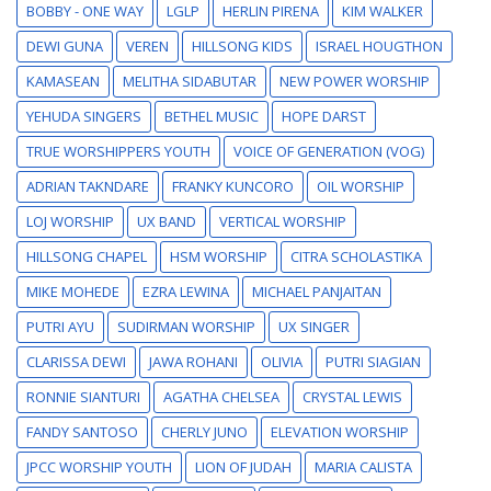
BOBBY - ONE WAY
LGLP
HERLIN PIRENA
KIM WALKER
DEWI GUNA
VEREN
HILLSONG KIDS
ISRAEL HOUGTHON
KAMASEAN
MELITHA SIDABUTAR
NEW POWER WORSHIP
YEHUDA SINGERS
BETHEL MUSIC
HOPE DARST
TRUE WORSHIPPERS YOUTH
VOICE OF GENERATION (VOG)
ADRIAN TAKNDARE
FRANKY KUNCORO
OIL WORSHIP
LOJ WORSHIP
UX BAND
VERTICAL WORSHIP
HILLSONG CHAPEL
HSM WORSHIP
CITRA SCHOLASTIKA
MIKE MOHEDE
EZRA LEWINA
MICHAEL PANJAITAN
PUTRI AYU
SUDIRMAN WORSHIP
UX SINGER
CLARISSA DEWI
JAWA ROHANI
OLIVIA
PUTRI SIAGIAN
RONNIE SIANTURI
AGATHA CHELSEA
CRYSTAL LEWIS
FANDY SANTOSO
CHERLY JUNO
ELEVATION WORSHIP
JPCC WORSHIP YOUTH
LION OF JUDAH
MARIA CALISTA