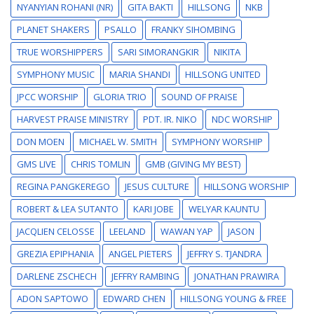
NYANYIAN ROHANI (NR)
GITA BAKTI
HILLSONG
NKB
PLANET SHAKERS
PSALLO
FRANKY SIHOMBING
TRUE WORSHIPPERS
SARI SIMORANGKIR
NIKITA
SYMPHONY MUSIC
MARIA SHANDI
HILLSONG UNITED
JPCC WORSHIP
GLORIA TRIO
SOUND OF PRAISE
HARVEST PRAISE MINISTRY
PDT. IR. NIKO
NDC WORSHIP
DON MOEN
MICHAEL W. SMITH
SYMPHONY WORSHIP
GMS LIVE
CHRIS TOMLIN
GMB (GIVING MY BEST)
REGINA PANGKEREGO
JESUS CULTURE
HILLSONG WORSHIP
ROBERT & LEA SUTANTO
KARI JOBE
WELYAR KAUNTU
JACQLIEN CELOSSE
LEELAND
WAWAN YAP
JASON
GREZIA EPIPHANIA
ANGEL PIETERS
JEFFRY S. TJANDRA
DARLENE ZSCHECH
JEFFRY RAMBING
JONATHAN PRAWIRA
ADON SAPTOWO
EDWARD CHEN
HILLSONG YOUNG & FREE