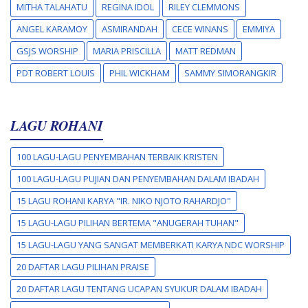
MITHA TALAHATU
REGINA IDOL
RILEY CLEMMONS
ANGEL KARAMOY
ASMIRANDAH
CECE WINANS
EMMIYA
GSJS WORSHIP
MARIA PRISCILLA
MATT REDMAN
PDT ROBERT LOUIS
PHIL WICKHAM
SAMMY SIMORANGKIR
LAGU ROHANI
100 LAGU-LAGU PENYEMBAHAN TERBAIK KRISTEN
100 LAGU-LAGU PUJIAN DAN PENYEMBAHAN DALAM IBADAH
15 LAGU ROHANI KARYA "IR. NIKO NJOTO RAHARDJO"
15 LAGU-LAGU PILIHAN BERTEMA "ANUGERAH TUHAN"
15 LAGU-LAGU YANG SANGAT MEMBERKATI KARYA NDC WORSHIP
20 DAFTAR LAGU PILIHAN PRAISE
20 DAFTAR LAGU TENTANG UCAPAN SYUKUR DALAM IBADAH