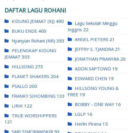
DAFTAR LAGU ROHANI
KIDUNG JEMAAT (KJ)
490
Lagu Sekolah Minggu
Inggris
22
BUKU ENDE
400
ANGEL PIETERS
21
Nyanyian Rohani (NR)
393
JEFFRY S. TJANDRA
21
PELENGKAP KIDUNG
JEMAAT
305
JONATHAN PRAWIRA
20
HILLSONG
273
ADON SAPTOWO
19
PLANET SHAKERS
204
EDWARD CHEN
19
PSALLO
200
HILLSONG YOUNG &
FREE
19
FRANKY SIHOMBING
133
BOBBY - ONE WAY
16
LIRIK
122
LGLP
16
TRUE WORSHIPPERS
121
Herlin Pirena
15
SARI SIMORANGKIR
93