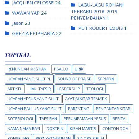
JACQLIEN CELOSSE
24
LAGU-LAGU ROHANI
TERBARU 2018-2019
WAWAN YAP
24
PENYEMBAHAN
1
Jason
23
PDT ROBERT LOUIS
1
GREZIA EPIPHANIA
22
TOPIKAL
RENUNGAN KRISTIANI
PSALLO
LIRIK
UCAPAN YANG SULIT PL
SOUND OF PRAISE
SERMON
ARTIKEL
ILMU TAFSIR
LEADERSHIP
TEOLOGI
UCAPAN YESUS YANG SULIT
AYAT ALKITAB TEMATIK
UCAPAN PAULUS YANG SULIT
PARENTING
PENGANTAR KITAB
SOTERIOLOGI
TAFSIRAN
PERUMPAMAAN YESUS
BERITA
NAMA-NAMA BAYI
DOKTRIN
KISAH MARTIR
CONTOH DOA
KONSELING
PERNYATAAN IMAN
SINOPSIS FILM