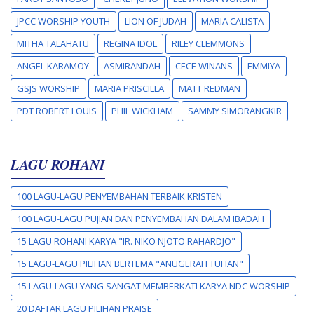
JPCC WORSHIP YOUTH
LION OF JUDAH
MARIA CALISTA
MITHA TALAHATU
REGINA IDOL
RILEY CLEMMONS
ANGEL KARAMOY
ASMIRANDAH
CECE WINANS
EMMIYA
GSJS WORSHIP
MARIA PRISCILLA
MATT REDMAN
PDT ROBERT LOUIS
PHIL WICKHAM
SAMMY SIMORANGKIR
LAGU ROHANI
100 LAGU-LAGU PENYEMBAHAN TERBAIK KRISTEN
100 LAGU-LAGU PUJIAN DAN PENYEMBAHAN DALAM IBADAH
15 LAGU ROHANI KARYA "IR. NIKO NJOTO RAHARDJO"
15 LAGU-LAGU PILIHAN BERTEMA "ANUGERAH TUHAN"
15 LAGU-LAGU YANG SANGAT MEMBERKATI KARYA NDC WORSHIP
20 DAFTAR LAGU PILIHAN PRAISE