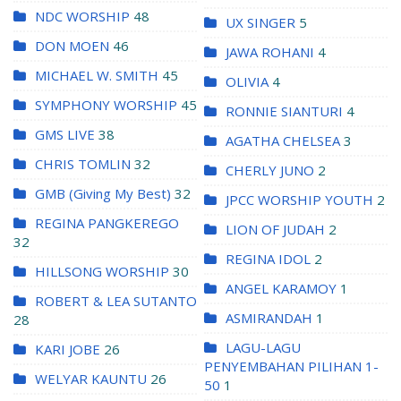
NDC WORSHIP
48
UX SINGER
5
DON MOEN
46
JAWA ROHANI
4
MICHAEL W. SMITH
45
OLIVIA
4
SYMPHONY WORSHIP
45
RONNIE SIANTURI
4
GMS LIVE
38
AGATHA CHELSEA
3
CHRIS TOMLIN
32
CHERLY JUNO
2
GMB (Giving My Best)
32
JPCC WORSHIP YOUTH
2
REGINA PANGKEREGO
LION OF JUDAH
2
32
REGINA IDOL
2
HILLSONG WORSHIP
30
ANGEL KARAMOY
1
ROBERT & LEA SUTANTO
ASMIRANDAH
1
28
LAGU-LAGU
KARI JOBE
26
PENYEMBAHAN PILIHAN 1-
WELYAR KAUNTU
26
50
1