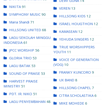
DEWI GUNA
14
NIKITA
91
VEREN
13
SYMPHONY MUSIC
90
HILLSONG KIDS
12
Maria Shandi
71
ISRAEL HOUGTHON
12
HILLSONG UNITED
68
KAMASEAN
12
LAGU SEKOLAH MINGGU
YEHUDA SINGERS
12
INDONESIA
61
TRUE WORSHIPPERS
JPCC WORSHIP
56
YOUTH
11
GLORIA TRIO
53
VOICE OF GENERATION
(VOG)
10
LAGU BATAK
53
FRANKY KUNCORO
9
SOUND OF PRAISE
53
UX BAND
8
HARVEST PRAISE
MINISTRY
51
HILLSONG CHAPEL
7
PDT. IR. NIKO
51
CITRA SCHOLASTIKA
6
LAGU PENYEMBAHAN
48
MIKE MOHEDE
6