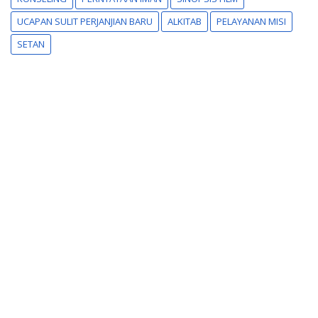
UCAPAN SULIT PERJANJIAN BARU
ALKITAB
PELAYANAN MISI
SETAN