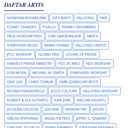
DAFTAR ARTIS
NYANYIAN ROHANI (NR)
GITA BAKTI
HILLSONG
NKB
PLANET SHAKERS
PSALLO
FRANKY SIHOMBING
TRUE WORSHIPPERS
SARI SIMORANGKIR
NIKITA
SYMPHONY MUSIC
MARIA SHANDI
HILLSONG UNITED
JPCC WORSHIP
GLORIA TRIO
SOUND OF PRAISE
HARVEST PRAISE MINISTRY
PDT. IR. NIKO
NDC WORSHIP
DON MOEN
MICHAEL W. SMITH
SYMPHONY WORSHIP
GMS LIVE
CHRIS TOMLIN
GMB (GIVING MY BEST)
REGINA PANGKEREGO
JESUS CULTURE
HILLSONG WORSHIP
ROBERT & LEA SUTANTO
KARI JOBE
WELYAR KAUNTU
JACQLIEN CELOSSE
LEELAND
WAWAN YAP
JASON
GREZIA EPIPHANIA
ANGEL PIETERS
JEFFRY S. TJANDRA
DARLENE ZSCHECH
JEFFRY RAMBING
JONATHAN PRAWIRA