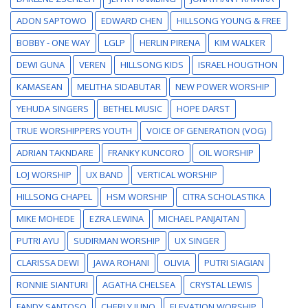
ADON SAPTOWO
EDWARD CHEN
HILLSONG YOUNG & FREE
BOBBY - ONE WAY
LGLP
HERLIN PIRENA
KIM WALKER
DEWI GUNA
VEREN
HILLSONG KIDS
ISRAEL HOUGTHON
KAMASEAN
MELITHA SIDABUTAR
NEW POWER WORSHIP
YEHUDA SINGERS
BETHEL MUSIC
HOPE DARST
TRUE WORSHIPPERS YOUTH
VOICE OF GENERATION (VOG)
ADRIAN TAKNDARE
FRANKY KUNCORO
OIL WORSHIP
LOJ WORSHIP
UX BAND
VERTICAL WORSHIP
HILLSONG CHAPEL
HSM WORSHIP
CITRA SCHOLASTIKA
MIKE MOHEDE
EZRA LEWINA
MICHAEL PANJAITAN
PUTRI AYU
SUDIRMAN WORSHIP
UX SINGER
CLARISSA DEWI
JAWA ROHANI
OLIVIA
PUTRI SIAGIAN
RONNIE SIANTURI
AGATHA CHELSEA
CRYSTAL LEWIS
FANDY SANTOSO
CHERLY JUNO
ELEVATION WORSHIP