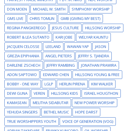
DON MOEN
MICHAEL W. SMITH
SYMPHONY WORSHIP
GMS LIVE
CHRIS TOMLIN
GMB (GIVING MY BEST)
REGINA PANGKEREGO
JESUS CULTURE
HILLSONG WORSHIP
ROBERT & LEA SUTANTO
KARI JOBE
WELYAR KAUNTU
JACQLIEN CELOSSE
LEELAND
WAWAN YAP
JASON
GREZIA EPIPHANIA
ANGEL PIETERS
JEFFRY S. TJANDRA
DARLENE ZSCHECH
JEFFRY RAMBING
JONATHAN PRAWIRA
ADON SAPTOWO
EDWARD CHEN
HILLSONG YOUNG & FREE
BOBBY - ONE WAY
LGLP
HERLIN PIRENA
KIM WALKER
DEWI GUNA
VEREN
HILLSONG KIDS
ISRAEL HOUGTHON
KAMASEAN
MELITHA SIDABUTAR
NEW POWER WORSHIP
YEHUDA SINGERS
BETHEL MUSIC
HOPE DARST
TRUE WORSHIPPERS YOUTH
VOICE OF GENERATION (VOG)
ADRIAN TAKNDARE
FRANKY KUNCORO
OIL WORSHIP