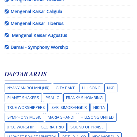
Mengenal Kaisar Caligula
Mengenal Kaisar Tiberius
Mengenal Kaisar Augustus
Damai - Symphony Worship
DAFTAR ARTIS
NYANYIAN ROHANI (NR)
GITA BAKTI
HILLSONG
NKB
PLANET SHAKERS
PSALLO
FRANKY SIHOMBING
TRUE WORSHIPPERS
SARI SIMORANGKIR
NIKITA
SYMPHONY MUSIC
MARIA SHANDI
HILLSONG UNITED
JPCC WORSHIP
GLORIA TRIO
SOUND OF PRAISE
HARVEST PRAISE MINISTRY
PDT. IR. NIKO
NDC WORSHIP