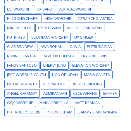
LOJ WORSHIP
UX BAND
VERTICAL WORSHIP
HILLSONG CHAPEL
HSM WORSHIP
CITRA SCHOLASTIKA
MIKE MOHEDE
EZRA LEWINA
MICHAEL PANJAITAN
PUTRI AYU
SUDIRMAN WORSHIP
UX SINGER
CLARISSA DEWI
JAWA ROHANI
OLIVIA
PUTRI SIAGIAN
RONNIE SIANTURI
AGATHA CHELSEA
CRYSTAL LEWIS
FANDY SANTOSO
CHERLY JUNO
ELEVATION WORSHIP
JPCC WORSHIP YOUTH
LION OF JUDAH
MARIA CALISTA
MITHA TALAHATU
REGINA IDOL
RILEY CLEMMONS
ANGEL KARAMOY
ASMIRANDAH
CECE WINANS
EMMIYA
GSJS WORSHIP
MARIA PRISCILLA
MATT REDMAN
PDT ROBERT LOUIS
PHIL WICKHAM
SAMMY SIMORANGKIR