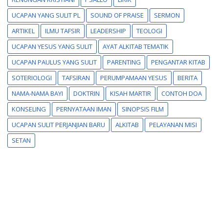
UCAPAN YANG SULIT PL
SOUND OF PRAISE
SERMON
ARTIKEL
ILMU TAFSIR
LEADERSHIP
TEOLOGI
UCAPAN YESUS YANG SULIT
AYAT ALKITAB TEMATIK
UCAPAN PAULUS YANG SULIT
PARENTING
PENGANTAR KITAB
SOTERIOLOGI
TAFSIRAN
PERUMPAMAAN YESUS
BERITA
NAMA-NAMA BAYI
DOKTRIN
KISAH MARTIR
CONTOH DOA
KONSELING
PERNYATAAN IMAN
SINOPSIS FILM
UCAPAN SULIT PERJANJIAN BARU
ALKITAB
PELAYANAN MISI
SETAN