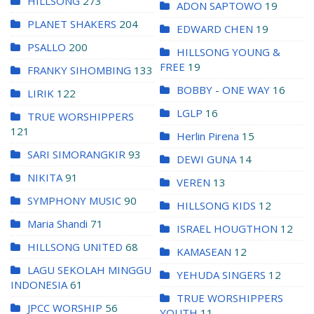
HILLSONG
273
ADON SAPTOWO
19
PLANET SHAKERS
204
EDWARD CHEN
19
PSALLO
200
HILLSONG YOUNG &
FREE
19
FRANKY SIHOMBING
133
BOBBY - ONE WAY
16
LIRIK
122
LGLP
16
TRUE WORSHIPPERS
121
Herlin Pirena
15
SARI SIMORANGKIR
93
DEWI GUNA
14
NIKITA
91
VEREN
13
SYMPHONY MUSIC
90
HILLSONG KIDS
12
Maria Shandi
71
ISRAEL HOUGTHON
12
HILLSONG UNITED
68
KAMASEAN
12
LAGU SEKOLAH MINGGU
YEHUDA SINGERS
12
INDONESIA
61
TRUE WORSHIPPERS
JPCC WORSHIP
56
YOUTH
11