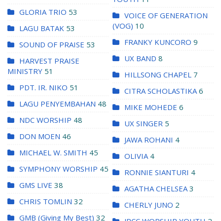
GLORIA TRIO
53
VOICE OF GENERATION
(VOG)
10
LAGU BATAK
53
FRANKY KUNCORO
9
SOUND OF PRAISE
53
UX BAND
8
HARVEST PRAISE
MINISTRY
51
HILLSONG CHAPEL
7
PDT. IR. NIKO
51
CITRA SCHOLASTIKA
6
LAGU PENYEMBAHAN
48
MIKE MOHEDE
6
NDC WORSHIP
48
UX SINGER
5
DON MOEN
46
JAWA ROHANI
4
MICHAEL W. SMITH
45
OLIVIA
4
SYMPHONY WORSHIP
45
RONNIE SIANTURI
4
GMS LIVE
38
AGATHA CHELSEA
3
CHRIS TOMLIN
32
CHERLY JUNO
2
GMB (Giving My Best)
32
JPCC WORSHIP YOUTH
2