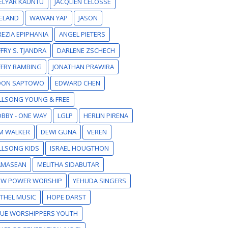
ELYAR KAUNTU
JACQLIEN CELOSSE
ELAND
WAWAN YAP
JASON
EZIA EPIPHANIA
ANGEL PIETERS
FFRY S. TJANDRA
DARLENE ZSCHECH
FFRY RAMBING
JONATHAN PRAWIRA
DON SAPTOWO
EDWARD CHEN
LLSONG YOUNG & FREE
BBY - ONE WAY
LGLP
HERLIN PIRENA
M WALKER
DEWI GUNA
VEREN
LLSONG KIDS
ISRAEL HOUGTHON
AMASEAN
MELITHA SIDABUTAR
EW POWER WORSHIP
YEHUDA SINGERS
THEL MUSIC
HOPE DARST
RUE WORSHIPPERS YOUTH