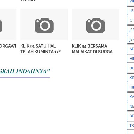
W
LE
GR
JE
JE
SORGAWI
KLIK 91 SATU HAL
KLIK 94 BERSAMA
A
TELAH KUMINTA 1=F
MALAIKAT DI SURGA
HI
BO
ANGKAH INDAHNYA"
KI
HI
K
N
BE
T