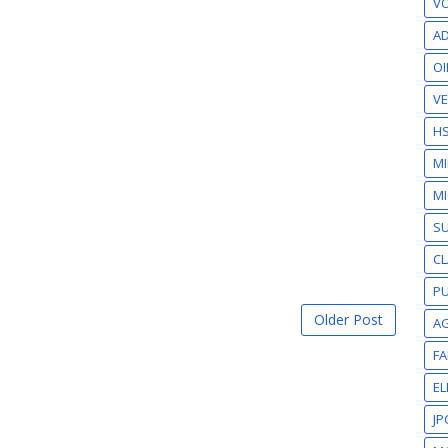
VO
AD
OI
VE
H
M
MI
S
CL
PU
Older Post
A
F
EL
JP