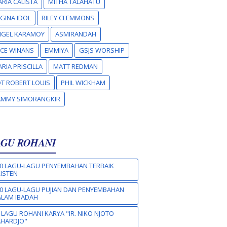
RIA CALISTA
MITHA TALAHATU
GINA IDOL
RILEY CLEMMONS
NGEL KARAMOY
ASMIRANDAH
CE WINANS
EMMIYA
GSJS WORSHIP
RIA PRISCILLA
MATT REDMAN
T ROBERT LOUIS
PHIL WICKHAM
AMMY SIMORANGKIR
AGU ROHANI
0 LAGU-LAGU PENYEMBAHAN TERBAIK
ISTEN
0 LAGU-LAGU PUJIAN DAN PENYEMBAHAN
LAM IBADAH
 LAGU ROHANI KARYA "IR. NIKO NJOTO
AHARDJO"