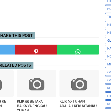
H
P
T
NI
HI
SHARE THIS POST
GL
HA
N
MI
RELATED POSTS
GM
GM
R
H
G KE
KLIK 95 BETAPA
KLIK 96 TUHAN
RO
N
BAIKNYA ENGKAU
ADALAH KEKUATANKU
TUHAN