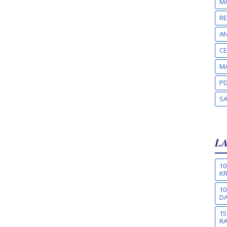
MA
RE
A
CE
MA
PD
S
L
10
KR
10
DA
15
R