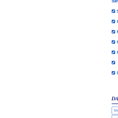
dan
DA
NY