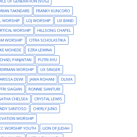
ICE OF GENERATION (VOG)
RIAN TAKNDARE
FRANKY KUNCORO
L WORSHIP
LOJ WORSHIP
UX BAND
RTICAL WORSHIP
HILLSONG CHAPEL
SM WORSHIP
CITRA SCHOLASTIKA
IKE MOHEDE
EZRA LEWINA
CHAEL PANJAITAN
PUTRI AYU
UDIRMAN WORSHIP
UX SINGER
ARISSA DEWI
JAWA ROHANI
OLIVIA
TRI SIAGIAN
RONNIE SIANTURI
GATHA CHELSEA
CRYSTAL LEWIS
ANDY SANTOSO
CHERLY JUNO
EVATION WORSHIP
CC WORSHIP YOUTH
LION OF JUDAH