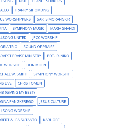
ILLSONG
NKB
PLANET SHAKERS
SALLO
FRANKY SIHOMBING
RUE WORSHIPPERS
SARI SIMORANGKIR
KITA
SYMPHONY MUSIC
MARIA SHANDI
LLSONG UNITED
JPCC WORSHIP
ORIA TRIO
SOUND OF PRAISE
RVEST PRAISE MINISTRY
PDT. IR. NIKO
DC WORSHIP
DON MOEN
CHAEL W. SMITH
SYMPHONY WORSHIP
S LIVE
CHRIS TOMLIN
B (GIVING MY BEST)
EGINA PANGKEREGO
JESUS CULTURE
ILLSONG WORSHIP
BERT & LEA SUTANTO
KARI JOBE