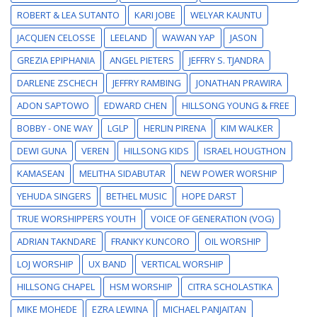
ROBERT & LEA SUTANTO
KARI JOBE
WELYAR KAUNTU
JACQLIEN CELOSSE
LEELAND
WAWAN YAP
JASON
GREZIA EPIPHANIA
ANGEL PIETERS
JEFFRY S. TJANDRA
DARLENE ZSCHECH
JEFFRY RAMBING
JONATHAN PRAWIRA
ADON SAPTOWO
EDWARD CHEN
HILLSONG YOUNG & FREE
BOBBY - ONE WAY
LGLP
HERLIN PIRENA
KIM WALKER
DEWI GUNA
VEREN
HILLSONG KIDS
ISRAEL HOUGTHON
KAMASEAN
MELITHA SIDABUTAR
NEW POWER WORSHIP
YEHUDA SINGERS
BETHEL MUSIC
HOPE DARST
TRUE WORSHIPPERS YOUTH
VOICE OF GENERATION (VOG)
ADRIAN TAKNDARE
FRANKY KUNCORO
OIL WORSHIP
LOJ WORSHIP
UX BAND
VERTICAL WORSHIP
HILLSONG CHAPEL
HSM WORSHIP
CITRA SCHOLASTIKA
MIKE MOHEDE
EZRA LEWINA
MICHAEL PANJAITAN