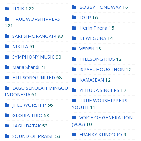
BOBBY - ONE WAY
16
LIRIK
122
LGLP
16
TRUE WORSHIPPERS
121
Herlin Pirena
15
SARI SIMORANGKIR
93
DEWI GUNA
14
NIKITA
91
VEREN
13
SYMPHONY MUSIC
90
HILLSONG KIDS
12
Maria Shandi
71
ISRAEL HOUGTHON
12
HILLSONG UNITED
68
KAMASEAN
12
LAGU SEKOLAH MINGGU
YEHUDA SINGERS
12
INDONESIA
61
TRUE WORSHIPPERS
JPCC WORSHIP
56
YOUTH
11
GLORIA TRIO
53
VOICE OF GENERATION
(VOG)
10
LAGU BATAK
53
FRANKY KUNCORO
9
SOUND OF PRAISE
53