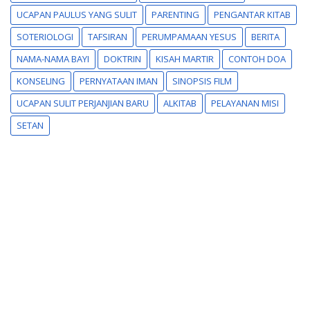
UCAPAN PAULUS YANG SULIT
PARENTING
PENGANTAR KITAB
SOTERIOLOGI
TAFSIRAN
PERUMPAMAAN YESUS
BERITA
NAMA-NAMA BAYI
DOKTRIN
KISAH MARTIR
CONTOH DOA
KONSELING
PERNYATAAN IMAN
SINOPSIS FILM
UCAPAN SULIT PERJANJIAN BARU
ALKITAB
PELAYANAN MISI
SETAN