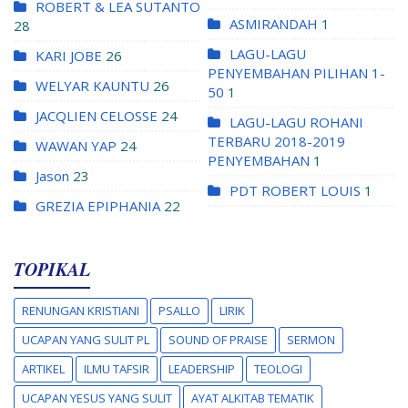
ROBERT & LEA SUTANTO
ASMIRANDAH
1
28
LAGU-LAGU
KARI JOBE
26
PENYEMBAHAN PILIHAN 1-
WELYAR KAUNTU
26
50
1
JACQLIEN CELOSSE
24
LAGU-LAGU ROHANI
TERBARU 2018-2019
WAWAN YAP
24
PENYEMBAHAN
1
Jason
23
PDT ROBERT LOUIS
1
GREZIA EPIPHANIA
22
TOPIKAL
RENUNGAN KRISTIANI
PSALLO
LIRIK
UCAPAN YANG SULIT PL
SOUND OF PRAISE
SERMON
ARTIKEL
ILMU TAFSIR
LEADERSHIP
TEOLOGI
UCAPAN YESUS YANG SULIT
AYAT ALKITAB TEMATIK