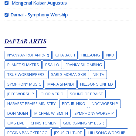
Mengenal Kaisar Augustus
Damai - Symphony Worship
DAFTAR ARTIS
NYANYIAN ROHANI (NR)
GITA BAKTI
HILLSONG
NKB
PLANET SHAKERS
PSALLO
FRANKY SIHOMBING
TRUE WORSHIPPERS
SARI SIMORANGKIR
NIKITA
SYMPHONY MUSIC
MARIA SHANDI
HILLSONG UNITED
JPCC WORSHIP
GLORIA TRIO
SOUND OF PRAISE
HARVEST PRAISE MINISTRY
PDT. IR. NIKO
NDC WORSHIP
DON MOEN
MICHAEL W. SMITH
SYMPHONY WORSHIP
GMS LIVE
CHRIS TOMLIN
GMB (GIVING MY BEST)
REGINA PANGKEREGO
JESUS CULTURE
HILLSONG WORSHIP