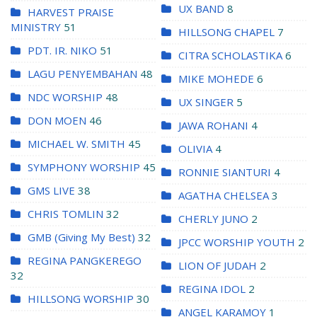
UX BAND
8
HARVEST PRAISE
MINISTRY
51
HILLSONG CHAPEL
7
PDT. IR. NIKO
51
CITRA SCHOLASTIKA
6
LAGU PENYEMBAHAN
48
MIKE MOHEDE
6
NDC WORSHIP
48
UX SINGER
5
DON MOEN
46
JAWA ROHANI
4
MICHAEL W. SMITH
45
OLIVIA
4
SYMPHONY WORSHIP
45
RONNIE SIANTURI
4
GMS LIVE
38
AGATHA CHELSEA
3
CHRIS TOMLIN
32
CHERLY JUNO
2
GMB (Giving My Best)
32
JPCC WORSHIP YOUTH
2
REGINA PANGKEREGO
LION OF JUDAH
2
32
REGINA IDOL
2
HILLSONG WORSHIP
30
ANGEL KARAMOY
1