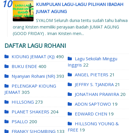
KUMPULAN LAGU-LAGU PILIHAN IBADAH
JUMAT AGUNG
SYALOM Seluruh dunia tentu sudah tahu bahwa
orang Kristen memiliki perayaan ibadah JUMAT AGUNG
(GOOD FRIDAY) . Iman Kristen men...
DAFTAR LAGU ROHANI
KIDUNG JEMAAT (KJ)
490
Lagu Sekolah Minggu
Inggris
22
BUKU ENDE
400
ANGEL PIETERS
21
Nyanyian Rohani (NR)
393
JEFFRY S. TJANDRA
21
PELENGKAP KIDUNG
JEMAAT
305
JONATHAN PRAWIRA
20
HILLSONG
273
ADON SAPTOWO
19
PLANET SHAKERS
204
EDWARD CHEN
19
PSALLO
200
HILLSONG YOUNG &
FREE
19
FRANKY SIHOMBING
133