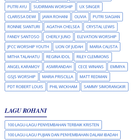
PUTRI AYU
SUDIRMAN WORSHIP
UX SINGER
CLARISSA DEWI
JAWA ROHANI
OLIVIA
PUTRI SIAGIAN
RONNIE SIANTURI
AGATHA CHELSEA
CRYSTAL LEWIS
FANDY SANTOSO
CHERLY JUNO
ELEVATION WORSHIP
JPCC WORSHIP YOUTH
LION OF JUDAH
MARIA CALISTA
MITHA TALAHATU
REGINA IDOL
RILEY CLEMMONS
ANGEL KARAMOY
ASMIRANDAH
CECE WINANS
EMMIYA
GSJS WORSHIP
MARIA PRISCILLA
MATT REDMAN
PDT ROBERT LOUIS
PHIL WICKHAM
SAMMY SIMORANGKIR
LAGU ROHANI
100 LAGU-LAGU PENYEMBAHAN TERBAIK KRISTEN
100 LAGU-LAGU PUJIAN DAN PENYEMBAHAN DALAM IBADAH