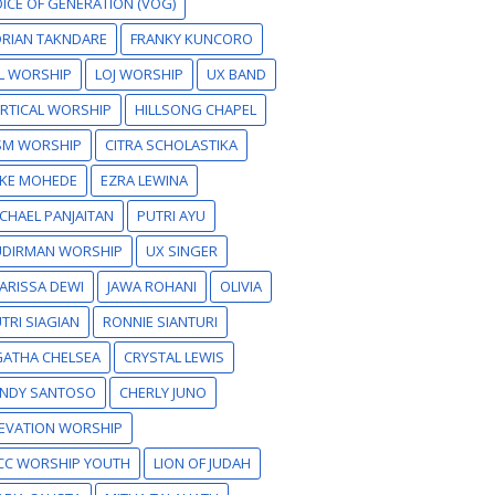
ICE OF GENERATION (VOG)
RIAN TAKNDARE
FRANKY KUNCORO
L WORSHIP
LOJ WORSHIP
UX BAND
RTICAL WORSHIP
HILLSONG CHAPEL
SM WORSHIP
CITRA SCHOLASTIKA
IKE MOHEDE
EZRA LEWINA
CHAEL PANJAITAN
PUTRI AYU
UDIRMAN WORSHIP
UX SINGER
ARISSA DEWI
JAWA ROHANI
OLIVIA
TRI SIAGIAN
RONNIE SIANTURI
GATHA CHELSEA
CRYSTAL LEWIS
ANDY SANTOSO
CHERLY JUNO
EVATION WORSHIP
CC WORSHIP YOUTH
LION OF JUDAH