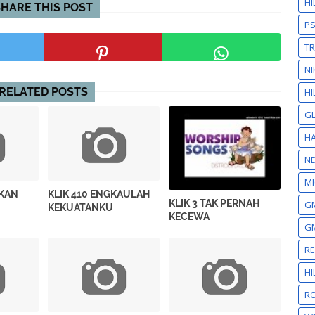
H
SHARE THIS POST
P
T
NI
RELATED POSTS
HI
GL
HA
N
MI
IKAN
KLIK 410 ENGKAULAH
KLIK 3 TAK PERNAH
GM
KEKUATANKU
KECEWA
GM
R
H
RO