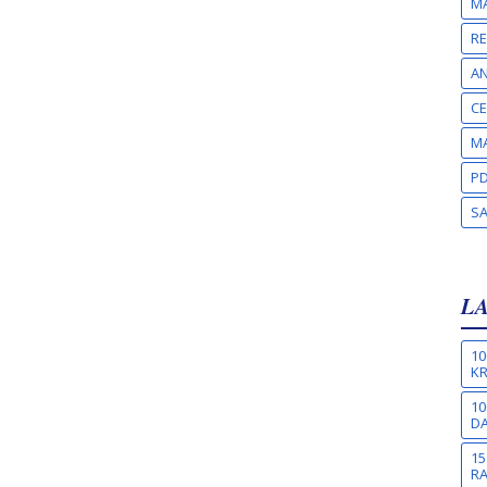
MA
RE
A
CE
MA
PD
S
L
10
KR
10
DA
15
R