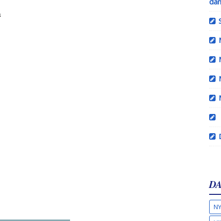
dan
a
DA
NY