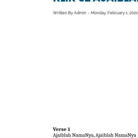
Written By
Admin
Monday, February 1, 202
Verse 1
Ajaiblah NamaNya, Ajaiblah NamaNya