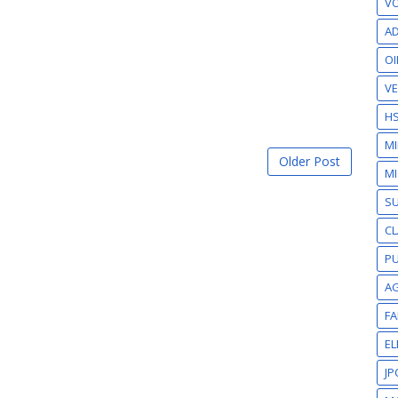
VO
AD
OI
VE
H
M
Older Post
MI
S
CL
PU
A
F
EL
JP