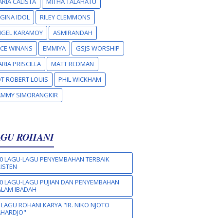
RIA CALISTA
MITHA TALAHATU
GINA IDOL
RILEY CLEMMONS
NGEL KARAMOY
ASMIRANDAH
CE WINANS
EMMIYA
GSJS WORSHIP
RIA PRISCILLA
MATT REDMAN
T ROBERT LOUIS
PHIL WICKHAM
AMMY SIMORANGKIR
AGU ROHANI
0 LAGU-LAGU PENYEMBAHAN TERBAIK
ISTEN
0 LAGU-LAGU PUJIAN DAN PENYEMBAHAN
LAM IBADAH
 LAGU ROHANI KARYA "IR. NIKO NJOTO
AHARDJO"