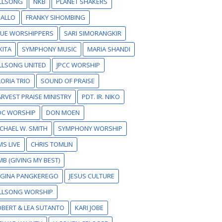
ILLSONG
NKB
PLANET SHAKERS
SALLO
FRANKY SIHOMBING
RUE WORSHIPPERS
SARI SIMORANGKIR
KITA
SYMPHONY MUSIC
MARIA SHANDI
LLSONG UNITED
JPCC WORSHIP
ORIA TRIO
SOUND OF PRAISE
RVEST PRAISE MINISTRY
PDT. IR. NIKO
DC WORSHIP
DON MOEN
CHAEL W. SMITH
SYMPHONY WORSHIP
S LIVE
CHRIS TOMLIN
B (GIVING MY BEST)
EGINA PANGKEREGO
JESUS CULTURE
ILLSONG WORSHIP
BERT & LEA SUTANTO
KARI JOBE