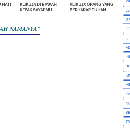
W
U HATI
KLIK 413 DI BAWAH
KLIK 415 ORANG YANG
LE
KEPAK SAYAPMU
BERHARAP TUHAN
GR
IBLAH NAMANYA"
JE
JE
A
HI
BO
KI
HI
K
N
BE
T