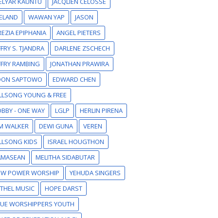
ELYAR KAUNTU
JACQLIEN CELOSSE
ELAND
WAWAN YAP
JASON
EZIA EPIPHANIA
ANGEL PIETERS
FFRY S. TJANDRA
DARLENE ZSCHECH
FFRY RAMBING
JONATHAN PRAWIRA
DON SAPTOWO
EDWARD CHEN
LLSONG YOUNG & FREE
BBY - ONE WAY
LGLP
HERLIN PIRENA
M WALKER
DEWI GUNA
VEREN
LLSONG KIDS
ISRAEL HOUGTHON
AMASEAN
MELITHA SIDABUTAR
EW POWER WORSHIP
YEHUDA SINGERS
THEL MUSIC
HOPE DARST
RUE WORSHIPPERS YOUTH