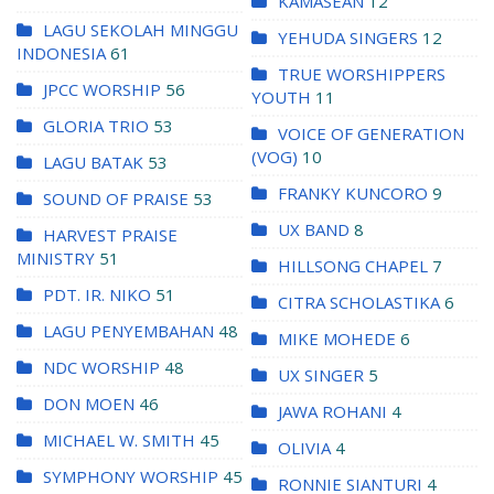
KAMASEAN
12
LAGU SEKOLAH MINGGU
YEHUDA SINGERS
12
INDONESIA
61
TRUE WORSHIPPERS
JPCC WORSHIP
56
YOUTH
11
GLORIA TRIO
53
VOICE OF GENERATION
(VOG)
10
LAGU BATAK
53
FRANKY KUNCORO
9
SOUND OF PRAISE
53
UX BAND
8
HARVEST PRAISE
MINISTRY
51
HILLSONG CHAPEL
7
PDT. IR. NIKO
51
CITRA SCHOLASTIKA
6
LAGU PENYEMBAHAN
48
MIKE MOHEDE
6
NDC WORSHIP
48
UX SINGER
5
DON MOEN
46
JAWA ROHANI
4
MICHAEL W. SMITH
45
OLIVIA
4
SYMPHONY WORSHIP
45
RONNIE SIANTURI
4