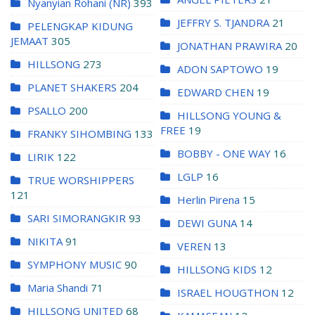
Nyanyian Rohani (NR)
393
JEFFRY S. TJANDRA
21
PELENGKAP KIDUNG
JEMAAT
305
JONATHAN PRAWIRA
20
HILLSONG
273
ADON SAPTOWO
19
PLANET SHAKERS
204
EDWARD CHEN
19
PSALLO
200
HILLSONG YOUNG &
FREE
19
FRANKY SIHOMBING
133
BOBBY - ONE WAY
16
LIRIK
122
LGLP
16
TRUE WORSHIPPERS
121
Herlin Pirena
15
SARI SIMORANGKIR
93
DEWI GUNA
14
NIKITA
91
VEREN
13
SYMPHONY MUSIC
90
HILLSONG KIDS
12
Maria Shandi
71
ISRAEL HOUGTHON
12
HILLSONG UNITED
68