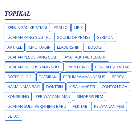
TOPIKAL
RENUNGAN KRISTIANI
PSALLO
LIRIK
UCAPAN YANG SULIT PL
SOUND OF PRAISE
SERMON
ARTIKEL
ILMU TAFSIR
LEADERSHIP
TEOLOGI
UCAPAN YESUS YANG SULIT
AYAT ALKITAB TEMATIK
UCAPAN PAULUS YANG SULIT
PARENTING
PENGANTAR KITAB
SOTERIOLOGI
TAFSIRAN
PERUMPAMAAN YESUS
BERITA
NAMA-NAMA BAYI
DOKTRIN
KISAH MARTIR
CONTOH DOA
KONSELING
PERNYATAAN IMAN
SINOPSIS FILM
UCAPAN SULIT PERJANJIAN BARU
ALKITAB
PELAYANAN MISI
SETAN