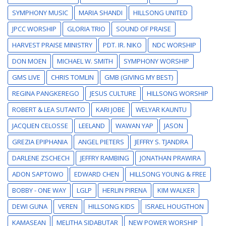
SYMPHONY MUSIC
MARIA SHANDI
HILLSONG UNITED
JPCC WORSHIP
GLORIA TRIO
SOUND OF PRAISE
HARVEST PRAISE MINISTRY
PDT. IR. NIKO
NDC WORSHIP
DON MOEN
MICHAEL W. SMITH
SYMPHONY WORSHIP
GMS LIVE
CHRIS TOMLIN
GMB (GIVING MY BEST)
REGINA PANGKEREGO
JESUS CULTURE
HILLSONG WORSHIP
ROBERT & LEA SUTANTO
KARI JOBE
WELYAR KAUNTU
JACQLIEN CELOSSE
LEELAND
WAWAN YAP
JASON
GREZIA EPIPHANIA
ANGEL PIETERS
JEFFRY S. TJANDRA
DARLENE ZSCHECH
JEFFRY RAMBING
JONATHAN PRAWIRA
ADON SAPTOWO
EDWARD CHEN
HILLSONG YOUNG & FREE
BOBBY - ONE WAY
LGLP
HERLIN PIRENA
KIM WALKER
DEWI GUNA
VEREN
HILLSONG KIDS
ISRAEL HOUGTHON
KAMASEAN
MELITHA SIDABUTAR
NEW POWER WORSHIP