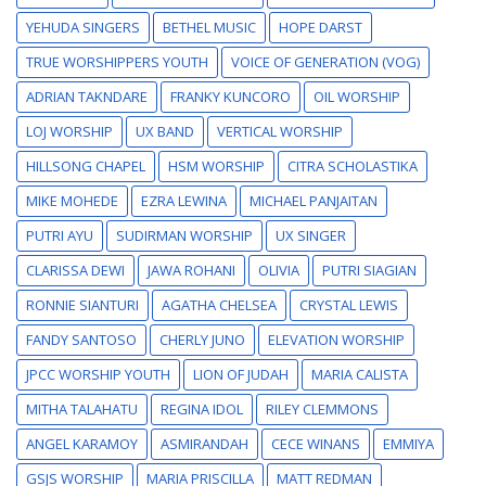
YEHUDA SINGERS
BETHEL MUSIC
HOPE DARST
TRUE WORSHIPPERS YOUTH
VOICE OF GENERATION (VOG)
ADRIAN TAKNDARE
FRANKY KUNCORO
OIL WORSHIP
LOJ WORSHIP
UX BAND
VERTICAL WORSHIP
HILLSONG CHAPEL
HSM WORSHIP
CITRA SCHOLASTIKA
MIKE MOHEDE
EZRA LEWINA
MICHAEL PANJAITAN
PUTRI AYU
SUDIRMAN WORSHIP
UX SINGER
CLARISSA DEWI
JAWA ROHANI
OLIVIA
PUTRI SIAGIAN
RONNIE SIANTURI
AGATHA CHELSEA
CRYSTAL LEWIS
FANDY SANTOSO
CHERLY JUNO
ELEVATION WORSHIP
JPCC WORSHIP YOUTH
LION OF JUDAH
MARIA CALISTA
MITHA TALAHATU
REGINA IDOL
RILEY CLEMMONS
ANGEL KARAMOY
ASMIRANDAH
CECE WINANS
EMMIYA
GSJS WORSHIP
MARIA PRISCILLA
MATT REDMAN