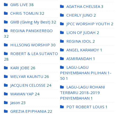
GMS LIVE
38
AGATHA CHELSEA
3
CHRIS TOMLIN
32
CHERLY JUNO
2
GMB (Giving My Best)
32
JPCC WORSHIP YOUTH
2
REGINA PANGKEREGO
LION OF JUDAH
2
32
REGINA IDOL
2
HILLSONG WORSHIP
30
ANGEL KARAMOY
1
ROBERT & LEA SUTANTO
ASMIRANDAH
1
28
LAGU-LAGU
KARI JOBE
26
PENYEMBAHAN PILIHAN 1-
WELYAR KAUNTU
26
50
1
JACQLIEN CELOSSE
24
LAGU-LAGU ROHANI
TERBARU 2018-2019
WAWAN YAP
24
PENYEMBAHAN
1
Jason
23
PDT ROBERT LOUIS
1
GREZIA EPIPHANIA
22