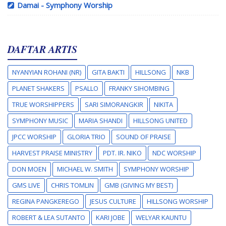
Damai - Symphony Worship
DAFTAR ARTIS
NYANYIAN ROHANI (NR)
GITA BAKTI
HILLSONG
NKB
PLANET SHAKERS
PSALLO
FRANKY SIHOMBING
TRUE WORSHIPPERS
SARI SIMORANGKIR
NIKITA
SYMPHONY MUSIC
MARIA SHANDI
HILLSONG UNITED
JPCC WORSHIP
GLORIA TRIO
SOUND OF PRAISE
HARVEST PRAISE MINISTRY
PDT. IR. NIKO
NDC WORSHIP
DON MOEN
MICHAEL W. SMITH
SYMPHONY WORSHIP
GMS LIVE
CHRIS TOMLIN
GMB (GIVING MY BEST)
REGINA PANGKEREGO
JESUS CULTURE
HILLSONG WORSHIP
ROBERT & LEA SUTANTO
KARI JOBE
WELYAR KAUNTU