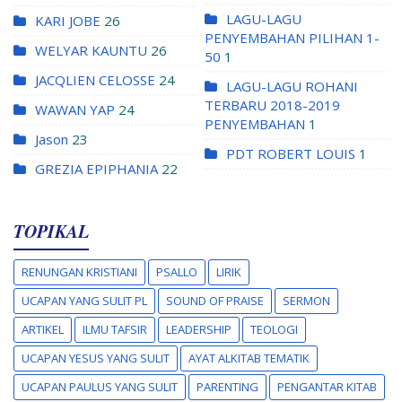
LAGU-LAGU
KARI JOBE
26
PENYEMBAHAN PILIHAN 1-
WELYAR KAUNTU
26
50
1
JACQLIEN CELOSSE
24
LAGU-LAGU ROHANI
TERBARU 2018-2019
WAWAN YAP
24
PENYEMBAHAN
1
Jason
23
PDT ROBERT LOUIS
1
GREZIA EPIPHANIA
22
TOPIKAL
RENUNGAN KRISTIANI
PSALLO
LIRIK
UCAPAN YANG SULIT PL
SOUND OF PRAISE
SERMON
ARTIKEL
ILMU TAFSIR
LEADERSHIP
TEOLOGI
UCAPAN YESUS YANG SULIT
AYAT ALKITAB TEMATIK
UCAPAN PAULUS YANG SULIT
PARENTING
PENGANTAR KITAB