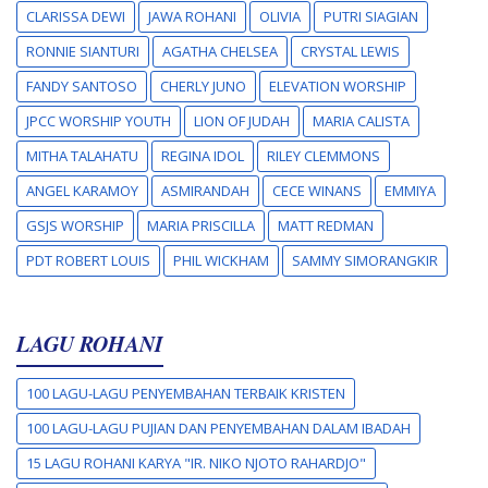
CLARISSA DEWI
JAWA ROHANI
OLIVIA
PUTRI SIAGIAN
RONNIE SIANTURI
AGATHA CHELSEA
CRYSTAL LEWIS
FANDY SANTOSO
CHERLY JUNO
ELEVATION WORSHIP
JPCC WORSHIP YOUTH
LION OF JUDAH
MARIA CALISTA
MITHA TALAHATU
REGINA IDOL
RILEY CLEMMONS
ANGEL KARAMOY
ASMIRANDAH
CECE WINANS
EMMIYA
GSJS WORSHIP
MARIA PRISCILLA
MATT REDMAN
PDT ROBERT LOUIS
PHIL WICKHAM
SAMMY SIMORANGKIR
LAGU ROHANI
100 LAGU-LAGU PENYEMBAHAN TERBAIK KRISTEN
100 LAGU-LAGU PUJIAN DAN PENYEMBAHAN DALAM IBADAH
15 LAGU ROHANI KARYA "IR. NIKO NJOTO RAHARDJO"