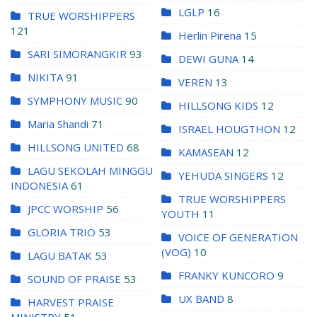
LGLP
16
TRUE WORSHIPPERS
121
Herlin Pirena
15
SARI SIMORANGKIR
93
DEWI GUNA
14
NIKITA
91
VEREN
13
SYMPHONY MUSIC
90
HILLSONG KIDS
12
Maria Shandi
71
ISRAEL HOUGTHON
12
HILLSONG UNITED
68
KAMASEAN
12
LAGU SEKOLAH MINGGU
YEHUDA SINGERS
12
INDONESIA
61
TRUE WORSHIPPERS
JPCC WORSHIP
56
YOUTH
11
GLORIA TRIO
53
VOICE OF GENERATION
(VOG)
10
LAGU BATAK
53
FRANKY KUNCORO
9
SOUND OF PRAISE
53
UX BAND
8
HARVEST PRAISE
MINISTRY
51