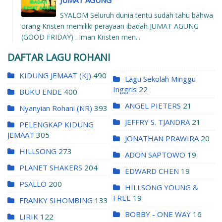
SYALOM Seluruh dunia tentu sudah tahu bahwa
orang Kristen memiliki perayaan ibadah JUMAT AGUNG
(GOOD FRIDAY) . Iman Kristen men...
DAFTAR LAGU ROHANI
KIDUNG JEMAAT (KJ)
490
Lagu Sekolah Minggu
Inggris
22
BUKU ENDE
400
ANGEL PIETERS
21
Nyanyian Rohani (NR)
393
JEFFRY S. TJANDRA
21
PELENGKAP KIDUNG
JEMAAT
305
JONATHAN PRAWIRA
20
HILLSONG
273
ADON SAPTOWO
19
PLANET SHAKERS
204
EDWARD CHEN
19
PSALLO
200
HILLSONG YOUNG &
FREE
19
FRANKY SIHOMBING
133
BOBBY - ONE WAY
16
LIRIK
122