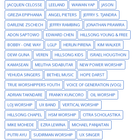
JACQLIEN CELOSSE
LEELAND
WAWAN YAP
JASON
GREZIA EPIPHANIA
ANGEL PIETERS
JEFFRY S. TJANDRA
DARLENE ZSCHECH
JEFFRY RAMBING
JONATHAN PRAWIRA
ADON SAPTOWO
EDWARD CHEN
HILLSONG YOUNG & FREE
BOBBY - ONE WAY
LGLP
HERLIN PIRENA
KIM WALKER
DEWI GUNA
VEREN
HILLSONG KIDS
ISRAEL HOUGTHON
KAMASEAN
MELITHA SIDABUTAR
NEW POWER WORSHIP
YEHUDA SINGERS
BETHEL MUSIC
HOPE DARST
TRUE WORSHIPPERS YOUTH
VOICE OF GENERATION (VOG)
ADRIAN TAKNDARE
FRANKY KUNCORO
OIL WORSHIP
LOJ WORSHIP
UX BAND
VERTICAL WORSHIP
HILLSONG CHAPEL
HSM WORSHIP
CITRA SCHOLASTIKA
MIKE MOHEDE
EZRA LEWINA
MICHAEL PANJAITAN
PUTRI AYU
SUDIRMAN WORSHIP
UX SINGER