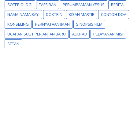
SOTERIOLOGI
TAFSIRAN
PERUMPAMAAN YESUS
BERITA
NAMA-NAMA BAYI
DOKTRIN
KISAH MARTIR
CONTOH DOA
KONSELING
PERNYATAAN IMAN
SINOPSIS FILM
UCAPAN SULIT PERJANJIAN BARU
ALKITAB
PELAYANAN MISI
SETAN