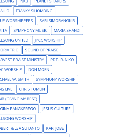
ILLSONG
NKB
PLANET SHAKERS
SALLO
FRANKY SIHOMBING
RUE WORSHIPPERS
SARI SIMORANGKIR
KITA
SYMPHONY MUSIC
MARIA SHANDI
LLSONG UNITED
JPCC WORSHIP
ORIA TRIO
SOUND OF PRAISE
RVEST PRAISE MINISTRY
PDT. IR. NIKO
DC WORSHIP
DON MOEN
CHAEL W. SMITH
SYMPHONY WORSHIP
S LIVE
CHRIS TOMLIN
B (GIVING MY BEST)
EGINA PANGKEREGO
JESUS CULTURE
ILLSONG WORSHIP
BERT & LEA SUTANTO
KARI JOBE