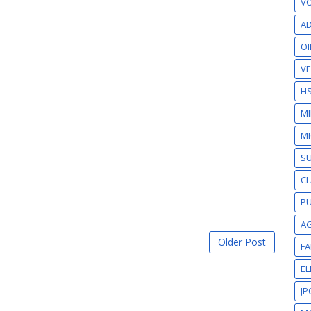
VO
AD
OI
VE
H
M
MI
S
CL
PU
A
Older Post
F
EL
JP