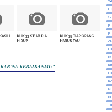
W
LE
GR
JE
JE
 KASIH
KLIK 33 S'BAB DIA
KLIK 39 TIAP ORANG
A
HIDUP
HARUS TAU
HI
BO
KI
AN KAR'NA KEBAIKANMU"
HI
K
N
BE
T