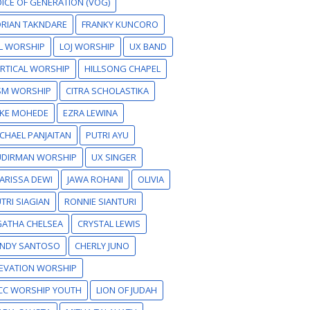
ICE OF GENERATION (VOG)
RIAN TAKNDARE
FRANKY KUNCORO
L WORSHIP
LOJ WORSHIP
UX BAND
RTICAL WORSHIP
HILLSONG CHAPEL
SM WORSHIP
CITRA SCHOLASTIKA
IKE MOHEDE
EZRA LEWINA
CHAEL PANJAITAN
PUTRI AYU
UDIRMAN WORSHIP
UX SINGER
ARISSA DEWI
JAWA ROHANI
OLIVIA
TRI SIAGIAN
RONNIE SIANTURI
GATHA CHELSEA
CRYSTAL LEWIS
ANDY SANTOSO
CHERLY JUNO
EVATION WORSHIP
CC WORSHIP YOUTH
LION OF JUDAH