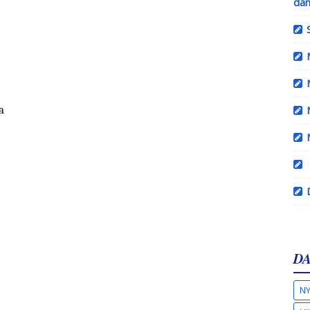
dan
a
DA
NY