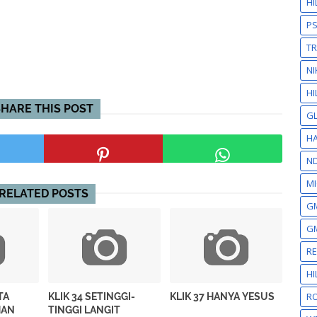
H
P
T
NI
HI
SHARE THIS POST
GL
HA
N
MI
RELATED POSTS
GM
GM
R
H
RO
TA
KLIK 34 SETINGGI-
KLIK 37 HANYA YESUS
HAN
TINGGI LANGIT