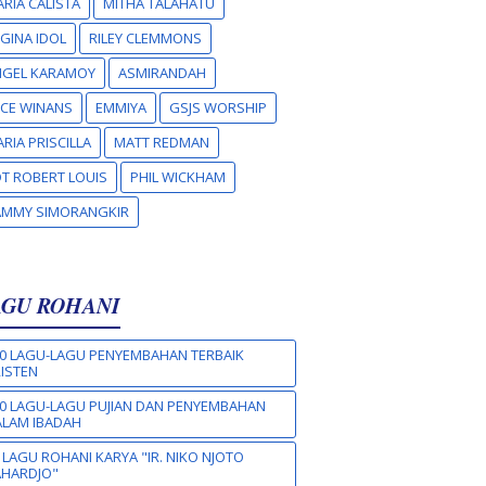
RIA CALISTA
MITHA TALAHATU
GINA IDOL
RILEY CLEMMONS
NGEL KARAMOY
ASMIRANDAH
CE WINANS
EMMIYA
GSJS WORSHIP
RIA PRISCILLA
MATT REDMAN
T ROBERT LOUIS
PHIL WICKHAM
AMMY SIMORANGKIR
AGU ROHANI
0 LAGU-LAGU PENYEMBAHAN TERBAIK
ISTEN
0 LAGU-LAGU PUJIAN DAN PENYEMBAHAN
LAM IBADAH
 LAGU ROHANI KARYA "IR. NIKO NJOTO
AHARDJO"