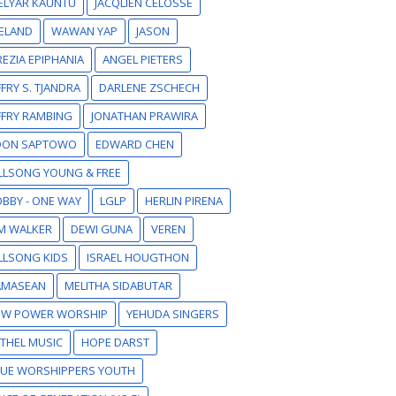
ELYAR KAUNTU
JACQLIEN CELOSSE
ELAND
WAWAN YAP
JASON
EZIA EPIPHANIA
ANGEL PIETERS
FFRY S. TJANDRA
DARLENE ZSCHECH
FFRY RAMBING
JONATHAN PRAWIRA
DON SAPTOWO
EDWARD CHEN
LLSONG YOUNG & FREE
BBY - ONE WAY
LGLP
HERLIN PIRENA
M WALKER
DEWI GUNA
VEREN
LLSONG KIDS
ISRAEL HOUGTHON
AMASEAN
MELITHA SIDABUTAR
EW POWER WORSHIP
YEHUDA SINGERS
THEL MUSIC
HOPE DARST
RUE WORSHIPPERS YOUTH