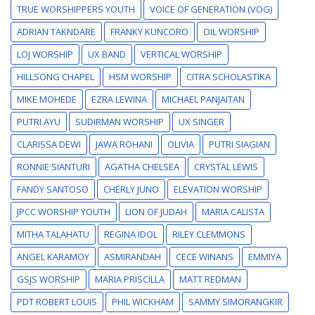
TRUE WORSHIPPERS YOUTH
VOICE OF GENERATION (VOG)
ADRIAN TAKNDARE
FRANKY KUNCORO
OIL WORSHIP
LOJ WORSHIP
UX BAND
VERTICAL WORSHIP
HILLSONG CHAPEL
HSM WORSHIP
CITRA SCHOLASTIKA
MIKE MOHEDE
EZRA LEWINA
MICHAEL PANJAITAN
PUTRI AYU
SUDIRMAN WORSHIP
UX SINGER
CLARISSA DEWI
JAWA ROHANI
OLIVIA
PUTRI SIAGIAN
RONNIE SIANTURI
AGATHA CHELSEA
CRYSTAL LEWIS
FANDY SANTOSO
CHERLY JUNO
ELEVATION WORSHIP
JPCC WORSHIP YOUTH
LION OF JUDAH
MARIA CALISTA
MITHA TALAHATU
REGINA IDOL
RILEY CLEMMONS
ANGEL KARAMOY
ASMIRANDAH
CECE WINANS
EMMIYA
GSJS WORSHIP
MARIA PRISCILLA
MATT REDMAN
PDT ROBERT LOUIS
PHIL WICKHAM
SAMMY SIMORANGKIR