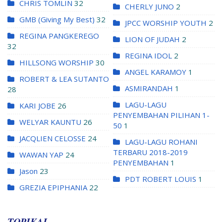
CHRIS TOMLIN
32
CHERLY JUNO
2
GMB (Giving My Best)
32
JPCC WORSHIP YOUTH
2
REGINA PANGKEREGO
LION OF JUDAH
2
32
REGINA IDOL
2
HILLSONG WORSHIP
30
ANGEL KARAMOY
1
ROBERT & LEA SUTANTO
ASMIRANDAH
1
28
LAGU-LAGU
KARI JOBE
26
PENYEMBAHAN PILIHAN 1-
WELYAR KAUNTU
26
50
1
JACQLIEN CELOSSE
24
LAGU-LAGU ROHANI
TERBARU 2018-2019
WAWAN YAP
24
PENYEMBAHAN
1
Jason
23
PDT ROBERT LOUIS
1
GREZIA EPIPHANIA
22
TOPIKAL