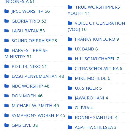
INDONESIA
61
TRUE WORSHIPPERS
JPCC WORSHIP
56
YOUTH
11
GLORIA TRIO
53
VOICE OF GENERATION
(VOG)
10
LAGU BATAK
53
FRANKY KUNCORO
9
SOUND OF PRAISE
53
UX BAND
8
HARVEST PRAISE
MINISTRY
51
HILLSONG CHAPEL
7
PDT. IR. NIKO
51
CITRA SCHOLASTIKA
6
LAGU PENYEMBAHAN
48
MIKE MOHEDE
6
NDC WORSHIP
48
UX SINGER
5
DON MOEN
46
JAWA ROHANI
4
MICHAEL W. SMITH
45
OLIVIA
4
SYMPHONY WORSHIP
45
RONNIE SIANTURI
4
GMS LIVE
38
AGATHA CHELSEA
3