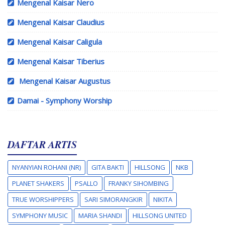
Mengenal Kaisar Nero
Mengenal Kaisar Claudius
Mengenal Kaisar Caligula
Mengenal Kaisar Tiberius
Mengenal Kaisar Augustus
Damai - Symphony Worship
DAFTAR ARTIS
NYANYIAN ROHANI (NR)
GITA BAKTI
HILLSONG
NKB
PLANET SHAKERS
PSALLO
FRANKY SIHOMBING
TRUE WORSHIPPERS
SARI SIMORANGKIR
NIKITA
SYMPHONY MUSIC
MARIA SHANDI
HILLSONG UNITED