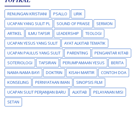
RENUNGAN KRISTIANI
PSALLO
LIRIK
UCAPAN YANG SULIT PL
SOUND OF PRAISE
SERMON
ARTIKEL
ILMU TAFSIR
LEADERSHIP
TEOLOGI
UCAPAN YESUS YANG SULIT
AYAT ALKITAB TEMATIK
UCAPAN PAULUS YANG SULIT
PARENTING
PENGANTAR KITAB
SOTERIOLOGI
TAFSIRAN
PERUMPAMAAN YESUS
BERITA
NAMA-NAMA BAYI
DOKTRIN
KISAH MARTIR
CONTOH DOA
KONSELING
PERNYATAAN IMAN
SINOPSIS FILM
UCAPAN SULIT PERJANJIAN BARU
ALKITAB
PELAYANAN MISI
SETAN