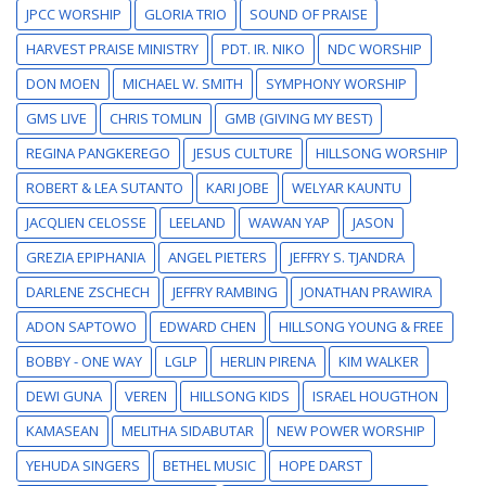
JPCC WORSHIP
GLORIA TRIO
SOUND OF PRAISE
HARVEST PRAISE MINISTRY
PDT. IR. NIKO
NDC WORSHIP
DON MOEN
MICHAEL W. SMITH
SYMPHONY WORSHIP
GMS LIVE
CHRIS TOMLIN
GMB (GIVING MY BEST)
REGINA PANGKEREGO
JESUS CULTURE
HILLSONG WORSHIP
ROBERT & LEA SUTANTO
KARI JOBE
WELYAR KAUNTU
JACQLIEN CELOSSE
LEELAND
WAWAN YAP
JASON
GREZIA EPIPHANIA
ANGEL PIETERS
JEFFRY S. TJANDRA
DARLENE ZSCHECH
JEFFRY RAMBING
JONATHAN PRAWIRA
ADON SAPTOWO
EDWARD CHEN
HILLSONG YOUNG & FREE
BOBBY - ONE WAY
LGLP
HERLIN PIRENA
KIM WALKER
DEWI GUNA
VEREN
HILLSONG KIDS
ISRAEL HOUGTHON
KAMASEAN
MELITHA SIDABUTAR
NEW POWER WORSHIP
YEHUDA SINGERS
BETHEL MUSIC
HOPE DARST