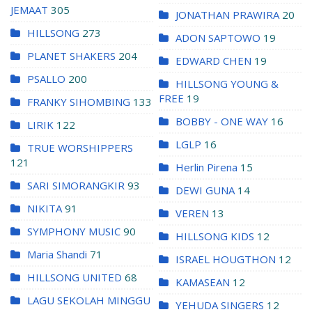
JEMAAT
305
JONATHAN PRAWIRA
20
HILLSONG
273
ADON SAPTOWO
19
PLANET SHAKERS
204
EDWARD CHEN
19
PSALLO
200
HILLSONG YOUNG &
FREE
19
FRANKY SIHOMBING
133
BOBBY - ONE WAY
16
LIRIK
122
LGLP
16
TRUE WORSHIPPERS
121
Herlin Pirena
15
SARI SIMORANGKIR
93
DEWI GUNA
14
NIKITA
91
VEREN
13
SYMPHONY MUSIC
90
HILLSONG KIDS
12
Maria Shandi
71
ISRAEL HOUGTHON
12
HILLSONG UNITED
68
KAMASEAN
12
LAGU SEKOLAH MINGGU
YEHUDA SINGERS
12