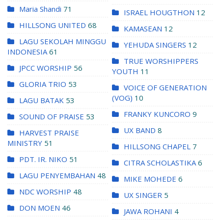
Maria Shandi
71
ISRAEL HOUGTHON
12
HILLSONG UNITED
68
KAMASEAN
12
LAGU SEKOLAH MINGGU
YEHUDA SINGERS
12
INDONESIA
61
TRUE WORSHIPPERS
JPCC WORSHIP
56
YOUTH
11
GLORIA TRIO
53
VOICE OF GENERATION
(VOG)
10
LAGU BATAK
53
FRANKY KUNCORO
9
SOUND OF PRAISE
53
UX BAND
8
HARVEST PRAISE
MINISTRY
51
HILLSONG CHAPEL
7
PDT. IR. NIKO
51
CITRA SCHOLASTIKA
6
LAGU PENYEMBAHAN
48
MIKE MOHEDE
6
NDC WORSHIP
48
UX SINGER
5
DON MOEN
46
JAWA ROHANI
4