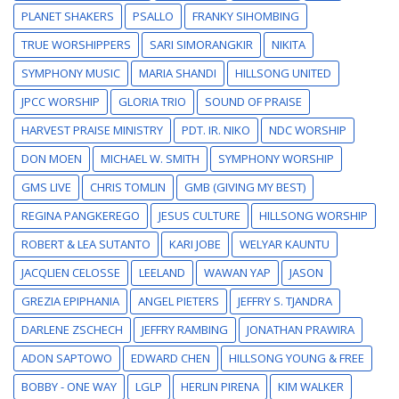
PLANET SHAKERS
PSALLO
FRANKY SIHOMBING
TRUE WORSHIPPERS
SARI SIMORANGKIR
NIKITA
SYMPHONY MUSIC
MARIA SHANDI
HILLSONG UNITED
JPCC WORSHIP
GLORIA TRIO
SOUND OF PRAISE
HARVEST PRAISE MINISTRY
PDT. IR. NIKO
NDC WORSHIP
DON MOEN
MICHAEL W. SMITH
SYMPHONY WORSHIP
GMS LIVE
CHRIS TOMLIN
GMB (GIVING MY BEST)
REGINA PANGKEREGO
JESUS CULTURE
HILLSONG WORSHIP
ROBERT & LEA SUTANTO
KARI JOBE
WELYAR KAUNTU
JACQLIEN CELOSSE
LEELAND
WAWAN YAP
JASON
GREZIA EPIPHANIA
ANGEL PIETERS
JEFFRY S. TJANDRA
DARLENE ZSCHECH
JEFFRY RAMBING
JONATHAN PRAWIRA
ADON SAPTOWO
EDWARD CHEN
HILLSONG YOUNG & FREE
BOBBY - ONE WAY
LGLP
HERLIN PIRENA
KIM WALKER