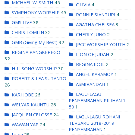
MICHAEL W. SMITH
45
OLIVIA
4
SYMPHONY WORSHIP
45
RONNIE SIANTURI
4
GMS LIVE
38
AGATHA CHELSEA
3
CHRIS TOMLIN
32
CHERLY JUNO
2
GMB (Giving My Best)
32
JPCC WORSHIP YOUTH
2
REGINA PANGKEREGO
LION OF JUDAH
2
32
REGINA IDOL
2
HILLSONG WORSHIP
30
ANGEL KARAMOY
1
ROBERT & LEA SUTANTO
ASMIRANDAH
1
28
LAGU-LAGU
KARI JOBE
26
PENYEMBAHAN PILIHAN 1-
WELYAR KAUNTU
26
50
1
JACQLIEN CELOSSE
24
LAGU-LAGU ROHANI
TERBARU 2018-2019
WAWAN YAP
24
PENYEMBAHAN
1
Jason
23