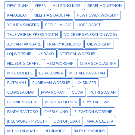
DEWI GUNA
VEREN
HILLSONG KIDS
ISRAEL HOUGTHON
KAMASEAN
MELITHA SIDABUTAR
NEW POWER WORSHIP
YEHUDA SINGERS
BETHEL MUSIC
HOPE DARST
TRUE WORSHIPPERS YOUTH
VOICE OF GENERATION (VOG)
ADRIAN TAKNDARE
FRANKY KUNCORO
OIL WORSHIP
LOJ WORSHIP
UX BAND
VERTICAL WORSHIP
HILLSONG CHAPEL
HSM WORSHIP
CITRA SCHOLASTIKA
MIKE MOHEDE
EZRA LEWINA
MICHAEL PANJAITAN
PUTRI AYU
SUDIRMAN WORSHIP
UX SINGER
CLARISSA DEWI
JAWA ROHANI
OLIVIA
PUTRI SIAGIAN
RONNIE SIANTURI
AGATHA CHELSEA
CRYSTAL LEWIS
FANDY SANTOSO
CHERLY JUNO
ELEVATION WORSHIP
JPCC WORSHIP YOUTH
LION OF JUDAH
MARIA CALISTA
MITHA TALAHATU
REGINA IDOL
RILEY CLEMMONS