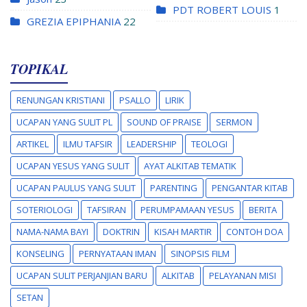
PDT ROBERT LOUIS
1
GREZIA EPIPHANIA
22
TOPIKAL
RENUNGAN KRISTIANI
PSALLO
LIRIK
UCAPAN YANG SULIT PL
SOUND OF PRAISE
SERMON
ARTIKEL
ILMU TAFSIR
LEADERSHIP
TEOLOGI
UCAPAN YESUS YANG SULIT
AYAT ALKITAB TEMATIK
UCAPAN PAULUS YANG SULIT
PARENTING
PENGANTAR KITAB
SOTERIOLOGI
TAFSIRAN
PERUMPAMAAN YESUS
BERITA
NAMA-NAMA BAYI
DOKTRIN
KISAH MARTIR
CONTOH DOA
KONSELING
PERNYATAAN IMAN
SINOPSIS FILM
UCAPAN SULIT PERJANJIAN BARU
ALKITAB
PELAYANAN MISI
SETAN