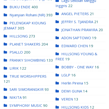
Lagu Sekolah Minggu
Inggris
22
BUKU ENDE
400
ANGEL PIETERS
21
Nyanyian Rohani (NR)
393
JEFFRY S. TJANDRA
21
PELENGKAP KIDUNG
JEMAAT
305
JONATHAN PRAWIRA
20
HILLSONG
273
ADON SAPTOWO
19
PLANET SHAKERS
204
EDWARD CHEN
19
PSALLO
200
HILLSONG YOUNG &
FREE
19
FRANKY SIHOMBING
133
BOBBY - ONE WAY
16
LIRIK
122
LGLP
16
TRUE WORSHIPPERS
121
Herlin Pirena
15
SARI SIMORANGKIR
93
DEWI GUNA
14
NIKITA
91
VEREN
13
SYMPHONY MUSIC
90
HILLSONG KIDS
12