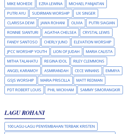
MIKE MOHEDE
EZRA LEWINA
MICHAEL PANJAITAN
PUTRI AYU
SUDIRMAN WORSHIP
UX SINGER
CLARISSA DEWI
JAWA ROHANI
OLIVIA
PUTRI SIAGIAN
RONNIE SIANTURI
AGATHA CHELSEA
CRYSTAL LEWIS
FANDY SANTOSO
CHERLY JUNO
ELEVATION WORSHIP
JPCC WORSHIP YOUTH
LION OF JUDAH
MARIA CALISTA
MITHA TALAHATU
REGINA IDOL
RILEY CLEMMONS
ANGEL KARAMOY
ASMIRANDAH
CECE WINANS
EMMIYA
GSJS WORSHIP
MARIA PRISCILLA
MATT REDMAN
PDT ROBERT LOUIS
PHIL WICKHAM
SAMMY SIMORANGKIR
LAGU ROHANI
100 LAGU-LAGU PENYEMBAHAN TERBAIK KRISTEN