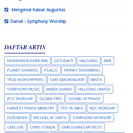
Mengenal Kaisar Augustus
Damai - Symphony Worship
DAFTAR ARTIS
NYANYIAN ROHANI (NR)
GITA BAKTI
HILLSONG
NKB
PLANET SHAKERS
PSALLO
FRANKY SIHOMBING
TRUE WORSHIPPERS
SARI SIMORANGKIR
NIKITA
SYMPHONY MUSIC
MARIA SHANDI
HILLSONG UNITED
JPCC WORSHIP
GLORIA TRIO
SOUND OF PRAISE
HARVEST PRAISE MINISTRY
PDT. IR. NIKO
NDC WORSHIP
DON MOEN
MICHAEL W. SMITH
SYMPHONY WORSHIP
GMS LIVE
CHRIS TOMLIN
GMB (GIVING MY BEST)