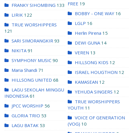
FREE
19
FRANKY SIHOMBING
133
BOBBY - ONE WAY
16
LIRIK
122
LGLP
16
TRUE WORSHIPPERS
121
Herlin Pirena
15
SARI SIMORANGKIR
93
DEWI GUNA
14
NIKITA
91
VEREN
13
SYMPHONY MUSIC
90
HILLSONG KIDS
12
Maria Shandi
71
ISRAEL HOUGTHON
12
HILLSONG UNITED
68
KAMASEAN
12
LAGU SEKOLAH MINGGU
YEHUDA SINGERS
12
INDONESIA
61
TRUE WORSHIPPERS
JPCC WORSHIP
56
YOUTH
11
GLORIA TRIO
53
VOICE OF GENERATION
(VOG)
10
LAGU BATAK
53