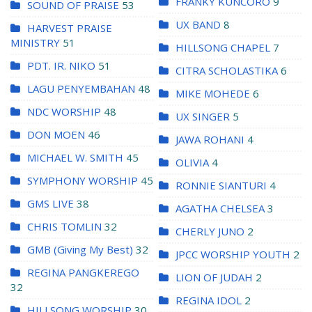
FRANKY KUNCORO
9
SOUND OF PRAISE
53
UX BAND
8
HARVEST PRAISE
MINISTRY
51
HILLSONG CHAPEL
7
PDT. IR. NIKO
51
CITRA SCHOLASTIKA
6
LAGU PENYEMBAHAN
48
MIKE MOHEDE
6
NDC WORSHIP
48
UX SINGER
5
DON MOEN
46
JAWA ROHANI
4
MICHAEL W. SMITH
45
OLIVIA
4
SYMPHONY WORSHIP
45
RONNIE SIANTURI
4
GMS LIVE
38
AGATHA CHELSEA
3
CHRIS TOMLIN
32
CHERLY JUNO
2
GMB (Giving My Best)
32
JPCC WORSHIP YOUTH
2
REGINA PANGKEREGO
LION OF JUDAH
2
32
REGINA IDOL
2
HILLSONG WORSHIP
30