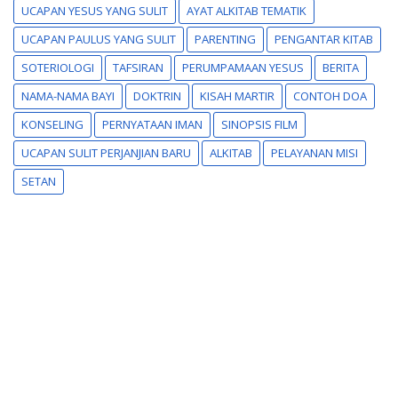
UCAPAN YESUS YANG SULIT
AYAT ALKITAB TEMATIK
UCAPAN PAULUS YANG SULIT
PARENTING
PENGANTAR KITAB
SOTERIOLOGI
TAFSIRAN
PERUMPAMAAN YESUS
BERITA
NAMA-NAMA BAYI
DOKTRIN
KISAH MARTIR
CONTOH DOA
KONSELING
PERNYATAAN IMAN
SINOPSIS FILM
UCAPAN SULIT PERJANJIAN BARU
ALKITAB
PELAYANAN MISI
SETAN