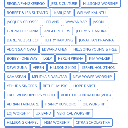
REGINA PANGKEREGO
JESUS CULTURE
HILLSONG WORSHIP
ROBERT & LEA SUTANTO
KARI JOBE
WELYAR KAUNTU
JACQLIEN CELOSSE
LEELAND
WAWAN YAP
JASON
GREZIA EPIPHANIA
ANGEL PIETERS
JEFFRY S. TJANDRA
DARLENE ZSCHECH
JEFFRY RAMBING
JONATHAN PRAWIRA
ADON SAPTOWO
EDWARD CHEN
HILLSONG YOUNG & FREE
BOBBY - ONE WAY
LGLP
HERLIN PIRENA
KIM WALKER
DEWI GUNA
VEREN
HILLSONG KIDS
ISRAEL HOUGTHON
KAMASEAN
MELITHA SIDABUTAR
NEW POWER WORSHIP
YEHUDA SINGERS
BETHEL MUSIC
HOPE DARST
TRUE WORSHIPPERS YOUTH
VOICE OF GENERATION (VOG)
ADRIAN TAKNDARE
FRANKY KUNCORO
OIL WORSHIP
LOJ WORSHIP
UX BAND
VERTICAL WORSHIP
HILLSONG CHAPEL
HSM WORSHIP
CITRA SCHOLASTIKA