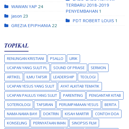
TERBARU 2018-2019
WAWAN YAP
24
PENYEMBAHAN
1
Jason
23
PDT ROBERT LOUIS
1
GREZIA EPIPHANIA
22
TOPIKAL
RENUNGAN KRISTIANI
PSALLO
LIRIK
UCAPAN YANG SULIT PL
SOUND OF PRAISE
SERMON
ARTIKEL
ILMU TAFSIR
LEADERSHIP
TEOLOGI
UCAPAN YESUS YANG SULIT
AYAT ALKITAB TEMATIK
UCAPAN PAULUS YANG SULIT
PARENTING
PENGANTAR KITAB
SOTERIOLOGI
TAFSIRAN
PERUMPAMAAN YESUS
BERITA
NAMA-NAMA BAYI
DOKTRIN
KISAH MARTIR
CONTOH DOA
KONSELING
PERNYATAAN IMAN
SINOPSIS FILM