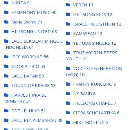
NIKITA
91
VEREN
13
SYMPHONY MUSIC
90
HILLSONG KIDS
12
Maria Shandi
71
ISRAEL HOUGTHON
12
HILLSONG UNITED
68
KAMASEAN
12
LAGU SEKOLAH MINGGU
YEHUDA SINGERS
12
INDONESIA
61
TRUE WORSHIPPERS
JPCC WORSHIP
56
YOUTH
11
GLORIA TRIO
53
VOICE OF GENERATION
(VOG)
10
LAGU BATAK
53
FRANKY KUNCORO
9
SOUND OF PRAISE
53
UX BAND
8
HARVEST PRAISE
MINISTRY
51
HILLSONG CHAPEL
7
PDT. IR. NIKO
51
CITRA SCHOLASTIKA
6
LAGU PENYEMBAHAN
48
MIKE MOHEDE
6
NDC WORSHIP
48