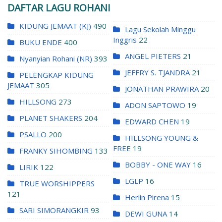
DAFTAR LAGU ROHANI
KIDUNG JEMAAT (KJ)
490
Lagu Sekolah Minggu
Inggris
22
BUKU ENDE
400
ANGEL PIETERS
21
Nyanyian Rohani (NR)
393
JEFFRY S. TJANDRA
21
PELENGKAP KIDUNG
JEMAAT
305
JONATHAN PRAWIRA
20
HILLSONG
273
ADON SAPTOWO
19
PLANET SHAKERS
204
EDWARD CHEN
19
PSALLO
200
HILLSONG YOUNG &
FREE
19
FRANKY SIHOMBING
133
BOBBY - ONE WAY
16
LIRIK
122
LGLP
16
TRUE WORSHIPPERS
121
Herlin Pirena
15
SARI SIMORANGKIR
93
DEWI GUNA
14