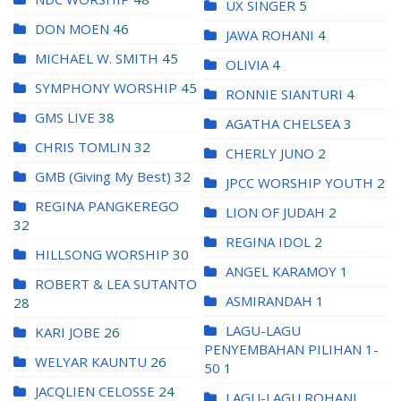
UX SINGER
5
DON MOEN
46
JAWA ROHANI
4
MICHAEL W. SMITH
45
OLIVIA
4
SYMPHONY WORSHIP
45
RONNIE SIANTURI
4
GMS LIVE
38
AGATHA CHELSEA
3
CHRIS TOMLIN
32
CHERLY JUNO
2
GMB (Giving My Best)
32
JPCC WORSHIP YOUTH
2
REGINA PANGKEREGO
LION OF JUDAH
2
32
REGINA IDOL
2
HILLSONG WORSHIP
30
ANGEL KARAMOY
1
ROBERT & LEA SUTANTO
ASMIRANDAH
1
28
LAGU-LAGU
KARI JOBE
26
PENYEMBAHAN PILIHAN 1-
WELYAR KAUNTU
26
50
1
JACQLIEN CELOSSE
24
LAGU-LAGU ROHANI