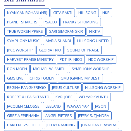
NYANYIAN ROHANI (NR)
GITA BAKTI
HILLSONG
NKB
PLANET SHAKERS
PSALLO
FRANKY SIHOMBING
TRUE WORSHIPPERS
SARI SIMORANGKIR
NIKITA
SYMPHONY MUSIC
MARIA SHANDI
HILLSONG UNITED
JPCC WORSHIP
GLORIA TRIO
SOUND OF PRAISE
HARVEST PRAISE MINISTRY
PDT. IR. NIKO
NDC WORSHIP
DON MOEN
MICHAEL W. SMITH
SYMPHONY WORSHIP
GMS LIVE
CHRIS TOMLIN
GMB (GIVING MY BEST)
REGINA PANGKEREGO
JESUS CULTURE
HILLSONG WORSHIP
ROBERT & LEA SUTANTO
KARI JOBE
WELYAR KAUNTU
JACQLIEN CELOSSE
LEELAND
WAWAN YAP
JASON
GREZIA EPIPHANIA
ANGEL PIETERS
JEFFRY S. TJANDRA
DARLENE ZSCHECH
JEFFRY RAMBING
JONATHAN PRAWIRA