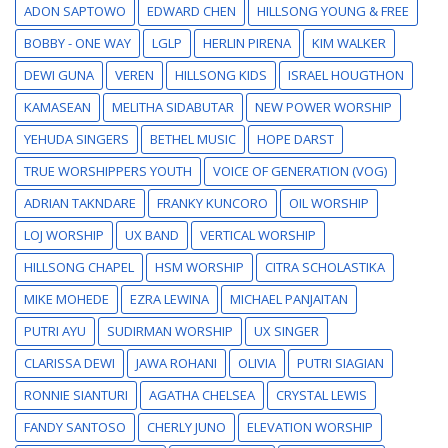
ADON SAPTOWO
EDWARD CHEN
HILLSONG YOUNG & FREE
BOBBY - ONE WAY
LGLP
HERLIN PIRENA
KIM WALKER
DEWI GUNA
VEREN
HILLSONG KIDS
ISRAEL HOUGTHON
KAMASEAN
MELITHA SIDABUTAR
NEW POWER WORSHIP
YEHUDA SINGERS
BETHEL MUSIC
HOPE DARST
TRUE WORSHIPPERS YOUTH
VOICE OF GENERATION (VOG)
ADRIAN TAKNDARE
FRANKY KUNCORO
OIL WORSHIP
LOJ WORSHIP
UX BAND
VERTICAL WORSHIP
HILLSONG CHAPEL
HSM WORSHIP
CITRA SCHOLASTIKA
MIKE MOHEDE
EZRA LEWINA
MICHAEL PANJAITAN
PUTRI AYU
SUDIRMAN WORSHIP
UX SINGER
CLARISSA DEWI
JAWA ROHANI
OLIVIA
PUTRI SIAGIAN
RONNIE SIANTURI
AGATHA CHELSEA
CRYSTAL LEWIS
FANDY SANTOSO
CHERLY JUNO
ELEVATION WORSHIP