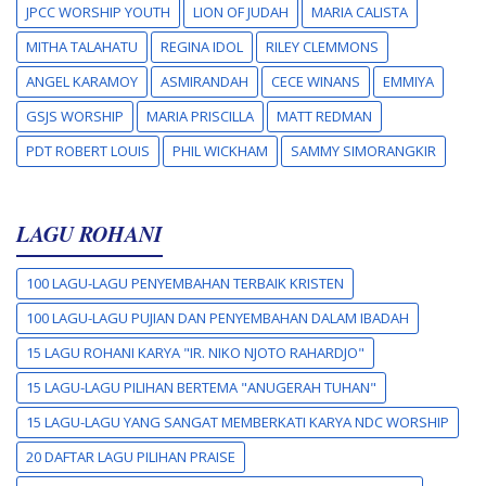
JPCC WORSHIP YOUTH
LION OF JUDAH
MARIA CALISTA
MITHA TALAHATU
REGINA IDOL
RILEY CLEMMONS
ANGEL KARAMOY
ASMIRANDAH
CECE WINANS
EMMIYA
GSJS WORSHIP
MARIA PRISCILLA
MATT REDMAN
PDT ROBERT LOUIS
PHIL WICKHAM
SAMMY SIMORANGKIR
LAGU ROHANI
100 LAGU-LAGU PENYEMBAHAN TERBAIK KRISTEN
100 LAGU-LAGU PUJIAN DAN PENYEMBAHAN DALAM IBADAH
15 LAGU ROHANI KARYA "IR. NIKO NJOTO RAHARDJO"
15 LAGU-LAGU PILIHAN BERTEMA "ANUGERAH TUHAN"
15 LAGU-LAGU YANG SANGAT MEMBERKATI KARYA NDC WORSHIP
20 DAFTAR LAGU PILIHAN PRAISE