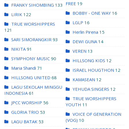
FREE
19
FRANKY SIHOMBING
133
BOBBY - ONE WAY
16
LIRIK
122
LGLP
16
TRUE WORSHIPPERS
121
Herlin Pirena
15
SARI SIMORANGKIR
93
DEWI GUNA
14
NIKITA
91
VEREN
13
SYMPHONY MUSIC
90
HILLSONG KIDS
12
Maria Shandi
71
ISRAEL HOUGTHON
12
HILLSONG UNITED
68
KAMASEAN
12
LAGU SEKOLAH MINGGU
YEHUDA SINGERS
12
INDONESIA
61
TRUE WORSHIPPERS
JPCC WORSHIP
56
YOUTH
11
GLORIA TRIO
53
VOICE OF GENERATION
(VOG)
10
LAGU BATAK
53