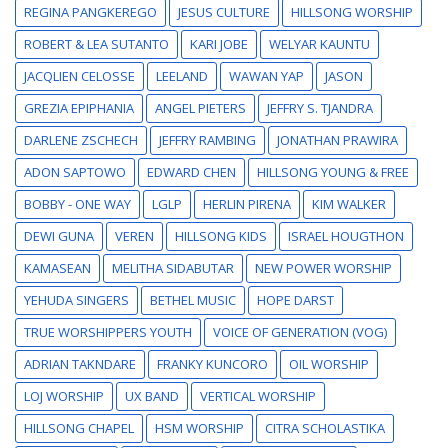
REGINA PANGKEREGO
JESUS CULTURE
HILLSONG WORSHIP
ROBERT & LEA SUTANTO
KARI JOBE
WELYAR KAUNTU
JACQLIEN CELOSSE
LEELAND
WAWAN YAP
JASON
GREZIA EPIPHANIA
ANGEL PIETERS
JEFFRY S. TJANDRA
DARLENE ZSCHECH
JEFFRY RAMBING
JONATHAN PRAWIRA
ADON SAPTOWO
EDWARD CHEN
HILLSONG YOUNG & FREE
BOBBY - ONE WAY
LGLP
HERLIN PIRENA
KIM WALKER
DEWI GUNA
VEREN
HILLSONG KIDS
ISRAEL HOUGTHON
KAMASEAN
MELITHA SIDABUTAR
NEW POWER WORSHIP
YEHUDA SINGERS
BETHEL MUSIC
HOPE DARST
TRUE WORSHIPPERS YOUTH
VOICE OF GENERATION (VOG)
ADRIAN TAKNDARE
FRANKY KUNCORO
OIL WORSHIP
LOJ WORSHIP
UX BAND
VERTICAL WORSHIP
HILLSONG CHAPEL
HSM WORSHIP
CITRA SCHOLASTIKA