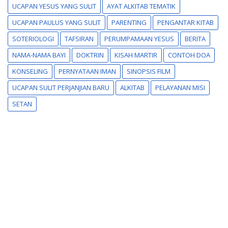
UCAPAN YESUS YANG SULIT
AYAT ALKITAB TEMATIK
UCAPAN PAULUS YANG SULIT
PARENTING
PENGANTAR KITAB
SOTERIOLOGI
TAFSIRAN
PERUMPAMAAN YESUS
BERITA
NAMA-NAMA BAYI
DOKTRIN
KISAH MARTIR
CONTOH DOA
KONSELING
PERNYATAAN IMAN
SINOPSIS FILM
UCAPAN SULIT PERJANJIAN BARU
ALKITAB
PELAYANAN MISI
SETAN