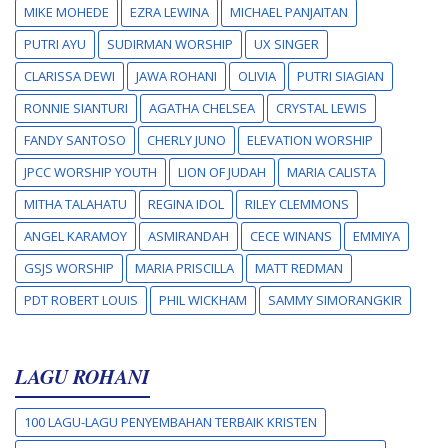
MIKE MOHEDE
EZRA LEWINA
MICHAEL PANJAITAN
PUTRI AYU
SUDIRMAN WORSHIP
UX SINGER
CLARISSA DEWI
JAWA ROHANI
OLIVIA
PUTRI SIAGIAN
RONNIE SIANTURI
AGATHA CHELSEA
CRYSTAL LEWIS
FANDY SANTOSO
CHERLY JUNO
ELEVATION WORSHIP
JPCC WORSHIP YOUTH
LION OF JUDAH
MARIA CALISTA
MITHA TALAHATU
REGINA IDOL
RILEY CLEMMONS
ANGEL KARAMOY
ASMIRANDAH
CECE WINANS
EMMIYA
GSJS WORSHIP
MARIA PRISCILLA
MATT REDMAN
PDT ROBERT LOUIS
PHIL WICKHAM
SAMMY SIMORANGKIR
LAGU ROHANI
100 LAGU-LAGU PENYEMBAHAN TERBAIK KRISTEN