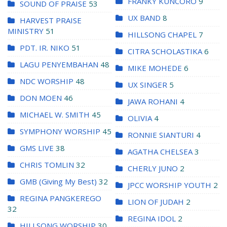
FRANKY KUNCORO
9
SOUND OF PRAISE
53
UX BAND
8
HARVEST PRAISE
MINISTRY
51
HILLSONG CHAPEL
7
PDT. IR. NIKO
51
CITRA SCHOLASTIKA
6
LAGU PENYEMBAHAN
48
MIKE MOHEDE
6
NDC WORSHIP
48
UX SINGER
5
DON MOEN
46
JAWA ROHANI
4
MICHAEL W. SMITH
45
OLIVIA
4
SYMPHONY WORSHIP
45
RONNIE SIANTURI
4
GMS LIVE
38
AGATHA CHELSEA
3
CHRIS TOMLIN
32
CHERLY JUNO
2
GMB (Giving My Best)
32
JPCC WORSHIP YOUTH
2
REGINA PANGKEREGO
LION OF JUDAH
2
32
REGINA IDOL
2
HILLSONG WORSHIP
30