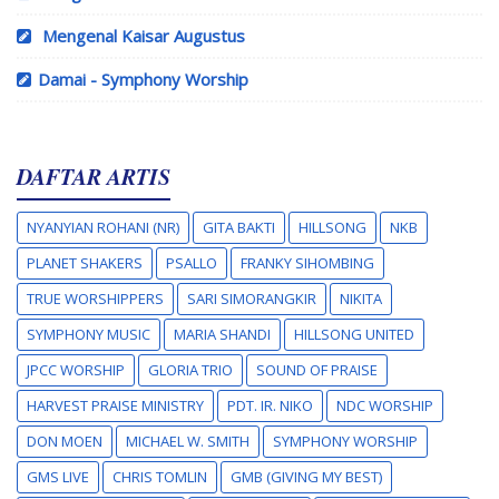
Mengenal Kaisar Augustus
Damai - Symphony Worship
DAFTAR ARTIS
NYANYIAN ROHANI (NR)
GITA BAKTI
HILLSONG
NKB
PLANET SHAKERS
PSALLO
FRANKY SIHOMBING
TRUE WORSHIPPERS
SARI SIMORANGKIR
NIKITA
SYMPHONY MUSIC
MARIA SHANDI
HILLSONG UNITED
JPCC WORSHIP
GLORIA TRIO
SOUND OF PRAISE
HARVEST PRAISE MINISTRY
PDT. IR. NIKO
NDC WORSHIP
DON MOEN
MICHAEL W. SMITH
SYMPHONY WORSHIP
GMS LIVE
CHRIS TOMLIN
GMB (GIVING MY BEST)