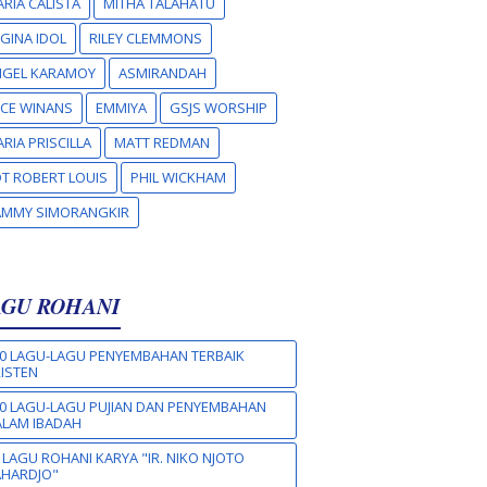
RIA CALISTA
MITHA TALAHATU
GINA IDOL
RILEY CLEMMONS
NGEL KARAMOY
ASMIRANDAH
CE WINANS
EMMIYA
GSJS WORSHIP
RIA PRISCILLA
MATT REDMAN
T ROBERT LOUIS
PHIL WICKHAM
AMMY SIMORANGKIR
AGU ROHANI
0 LAGU-LAGU PENYEMBAHAN TERBAIK
ISTEN
0 LAGU-LAGU PUJIAN DAN PENYEMBAHAN
LAM IBADAH
 LAGU ROHANI KARYA "IR. NIKO NJOTO
AHARDJO"