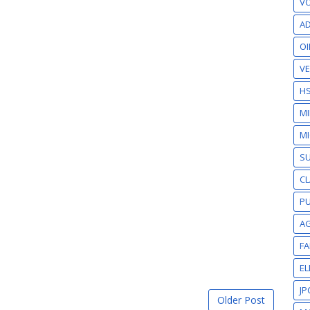
VO
AD
OI
VE
H
M
MI
S
CL
PU
A
F
EL
JP
Older Post