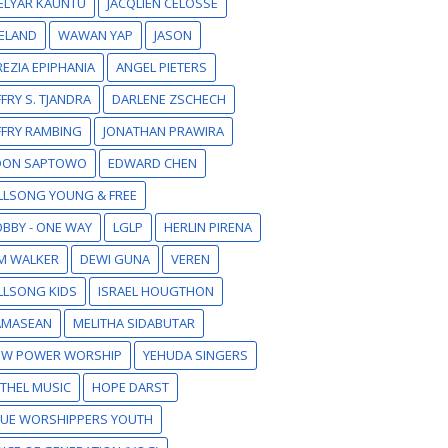
ELYAR KAUNTU
JACQLIEN CELOSSE
ELAND
WAWAN YAP
JASON
EZIA EPIPHANIA
ANGEL PIETERS
FFRY S. TJANDRA
DARLENE ZSCHECH
FFRY RAMBING
JONATHAN PRAWIRA
DON SAPTOWO
EDWARD CHEN
LLSONG YOUNG & FREE
BBY - ONE WAY
LGLP
HERLIN PIRENA
M WALKER
DEWI GUNA
VEREN
LLSONG KIDS
ISRAEL HOUGTHON
AMASEAN
MELITHA SIDABUTAR
EW POWER WORSHIP
YEHUDA SINGERS
THEL MUSIC
HOPE DARST
RUE WORSHIPPERS YOUTH