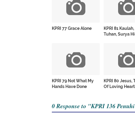
KPRI 77 Grace Alone
KPRI 81 Kaulah,
Tuhan, Surya H
KPRI 79 Not What My
KPRI 80 Jesus, 
Hands Have Done
Of Loving Heart
0 Response to "KPRI 136 Penuh