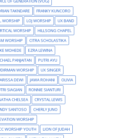
ICE OF GENERATION (VOG)
RIAN TAKNDARE
FRANKY KUNCORO
L WORSHIP
LOJ WORSHIP
UX BAND
RTICAL WORSHIP
HILLSONG CHAPEL
SM WORSHIP
CITRA SCHOLASTIKA
IKE MOHEDE
EZRA LEWINA
CHAEL PANJAITAN
PUTRI AYU
UDIRMAN WORSHIP
UX SINGER
ARISSA DEWI
JAWA ROHANI
OLIVIA
TRI SIAGIAN
RONNIE SIANTURI
GATHA CHELSEA
CRYSTAL LEWIS
ANDY SANTOSO
CHERLY JUNO
EVATION WORSHIP
CC WORSHIP YOUTH
LION OF JUDAH