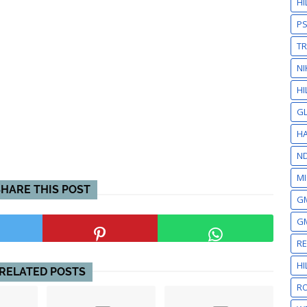
H
P
T
NI
HI
GL
HA
N
MI
SHARE THIS POST
GM
GM
R
H
RELATED POSTS
RO