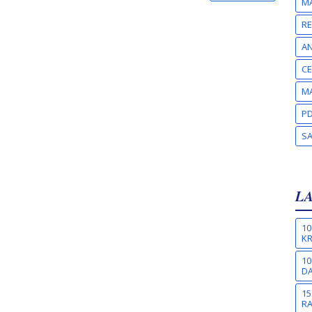
MA
RE
A
CE
MA
PD
S
L
10
KR
10
DA
15
R