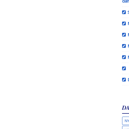
dan
DA
NY