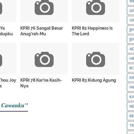
W
LE
GR
 Ya
KPRI 76 Sangat Besar
KPRI 82 Happiness Is
JE
idupku
Anug’rah-Mu
The Lord
JE
A
HI
BO
KI
Thou Joy
KPRI 78 Kar’na Kasih-
KPRI 83 Kidung Agung
s
Nya
HI
K
i Cawanku"
N
BE
T