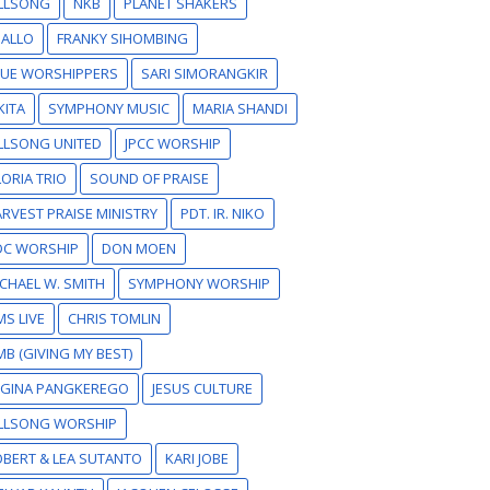
ILLSONG
NKB
PLANET SHAKERS
SALLO
FRANKY SIHOMBING
RUE WORSHIPPERS
SARI SIMORANGKIR
KITA
SYMPHONY MUSIC
MARIA SHANDI
LLSONG UNITED
JPCC WORSHIP
ORIA TRIO
SOUND OF PRAISE
RVEST PRAISE MINISTRY
PDT. IR. NIKO
DC WORSHIP
DON MOEN
CHAEL W. SMITH
SYMPHONY WORSHIP
S LIVE
CHRIS TOMLIN
B (GIVING MY BEST)
EGINA PANGKEREGO
JESUS CULTURE
ILLSONG WORSHIP
BERT & LEA SUTANTO
KARI JOBE