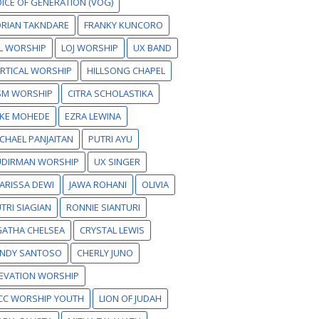
ICE OF GENERATION (VOG)
RIAN TAKNDARE
FRANKY KUNCORO
L WORSHIP
LOJ WORSHIP
UX BAND
RTICAL WORSHIP
HILLSONG CHAPEL
SM WORSHIP
CITRA SCHOLASTIKA
IKE MOHEDE
EZRA LEWINA
CHAEL PANJAITAN
PUTRI AYU
UDIRMAN WORSHIP
UX SINGER
ARISSA DEWI
JAWA ROHANI
OLIVIA
TRI SIAGIAN
RONNIE SIANTURI
GATHA CHELSEA
CRYSTAL LEWIS
ANDY SANTOSO
CHERLY JUNO
EVATION WORSHIP
CC WORSHIP YOUTH
LION OF JUDAH