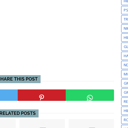
H
P
T
NI
HI
GL
HA
N
MI
SHARE THIS POST
GM
GM
R
H
RELATED POSTS
RO