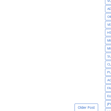
VO
AD
OI
VE
H
M
MI
S
CL
PU
A
F
EL
JP
Older Post