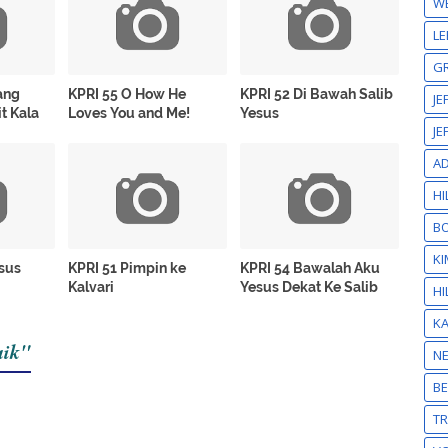
W
LE
GR
ang
KPRI 55 O How He
KPRI 52 Di Bawah Salib
JE
t Kala
Loves You and Me!
Yesus
JE
A
HI
BO
KI
esus
KPRI 51 Pimpin ke
KPRI 54 Bawalah Aku
Kalvari
Yesus Dekat Ke Salib
HI
K
aik"
N
BE
T