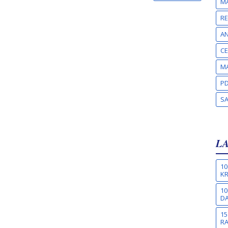
MA
RE
A
CE
MA
PD
S
L
10
KR
10
DA
15
R