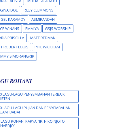
RIA CALISTA
MITHA TALAHATU
GINA IDOL
RILEY CLEMMONS
NGEL KARAMOY
ASMIRANDAH
CE WINANS
EMMIYA
GSJS WORSHIP
RIA PRISCILLA
MATT REDMAN
T ROBERT LOUIS
PHIL WICKHAM
AMMY SIMORANGKIR
AGU ROHANI
0 LAGU-LAGU PENYEMBAHAN TERBAIK
ISTEN
0 LAGU-LAGU PUJIAN DAN PENYEMBAHAN
LAM IBADAH
 LAGU ROHANI KARYA "IR. NIKO NJOTO
AHARDJO"