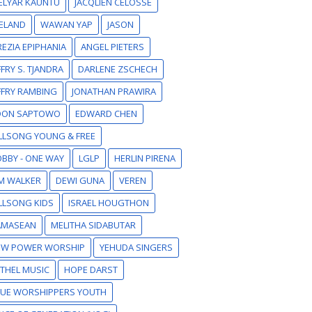
ELYAR KAUNTU
JACQLIEN CELOSSE
ELAND
WAWAN YAP
JASON
EZIA EPIPHANIA
ANGEL PIETERS
FFRY S. TJANDRA
DARLENE ZSCHECH
FFRY RAMBING
JONATHAN PRAWIRA
DON SAPTOWO
EDWARD CHEN
LLSONG YOUNG & FREE
BBY - ONE WAY
LGLP
HERLIN PIRENA
M WALKER
DEWI GUNA
VEREN
LLSONG KIDS
ISRAEL HOUGTHON
AMASEAN
MELITHA SIDABUTAR
EW POWER WORSHIP
YEHUDA SINGERS
THEL MUSIC
HOPE DARST
RUE WORSHIPPERS YOUTH