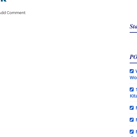
Add Comment
Sta
P
Wo
Kit