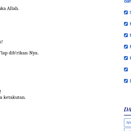
dan
ka Allah.
k!
’lap dib’rikan-Nya.
!
a ketakutan.
DA
NY