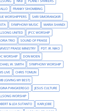
ILLSONG
NKB
PLANET SHAKERS
SALLO
FRANKY SIHOMBING
RUE WORSHIPPERS
SARI SIMORANGKIR
KITA
SYMPHONY MUSIC
MARIA SHANDI
LLSONG UNITED
JPCC WORSHIP
ORIA TRIO
SOUND OF PRAISE
RVEST PRAISE MINISTRY
PDT. IR. NIKO
DC WORSHIP
DON MOEN
CHAEL W. SMITH
SYMPHONY WORSHIP
S LIVE
CHRIS TOMLIN
B (GIVING MY BEST)
EGINA PANGKEREGO
JESUS CULTURE
ILLSONG WORSHIP
BERT & LEA SUTANTO
KARI JOBE