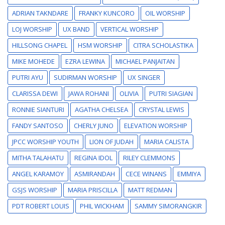
ADRIAN TAKNDARE
FRANKY KUNCORO
OIL WORSHIP
LOJ WORSHIP
UX BAND
VERTICAL WORSHIP
HILLSONG CHAPEL
HSM WORSHIP
CITRA SCHOLASTIKA
MIKE MOHEDE
EZRA LEWINA
MICHAEL PANJAITAN
PUTRI AYU
SUDIRMAN WORSHIP
UX SINGER
CLARISSA DEWI
JAWA ROHANI
OLIVIA
PUTRI SIAGIAN
RONNIE SIANTURI
AGATHA CHELSEA
CRYSTAL LEWIS
FANDY SANTOSO
CHERLY JUNO
ELEVATION WORSHIP
JPCC WORSHIP YOUTH
LION OF JUDAH
MARIA CALISTA
MITHA TALAHATU
REGINA IDOL
RILEY CLEMMONS
ANGEL KARAMOY
ASMIRANDAH
CECE WINANS
EMMIYA
GSJS WORSHIP
MARIA PRISCILLA
MATT REDMAN
PDT ROBERT LOUIS
PHIL WICKHAM
SAMMY SIMORANGKIR