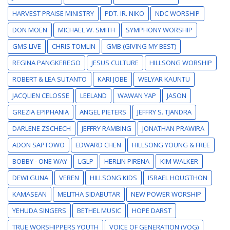
HARVEST PRAISE MINISTRY
PDT. IR. NIKO
NDC WORSHIP
DON MOEN
MICHAEL W. SMITH
SYMPHONY WORSHIP
GMS LIVE
CHRIS TOMLIN
GMB (GIVING MY BEST)
REGINA PANGKEREGO
JESUS CULTURE
HILLSONG WORSHIP
ROBERT & LEA SUTANTO
KARI JOBE
WELYAR KAUNTU
JACQLIEN CELOSSE
LEELAND
WAWAN YAP
JASON
GREZIA EPIPHANIA
ANGEL PIETERS
JEFFRY S. TJANDRA
DARLENE ZSCHECH
JEFFRY RAMBING
JONATHAN PRAWIRA
ADON SAPTOWO
EDWARD CHEN
HILLSONG YOUNG & FREE
BOBBY - ONE WAY
LGLP
HERLIN PIRENA
KIM WALKER
DEWI GUNA
VEREN
HILLSONG KIDS
ISRAEL HOUGTHON
KAMASEAN
MELITHA SIDABUTAR
NEW POWER WORSHIP
YEHUDA SINGERS
BETHEL MUSIC
HOPE DARST
TRUE WORSHIPPERS YOUTH
VOICE OF GENERATION (VOG)