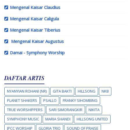
Mengenal Kaisar Claudius
Mengenal Kaisar Caligula
Mengenal Kaisar Tiberius
Mengenal Kaisar Augustus
Damai - Symphony Worship
DAFTAR ARTIS
NYANYIAN ROHANI (NR)
GITA BAKTI
HILLSONG
NKB
PLANET SHAKERS
PSALLO
FRANKY SIHOMBING
TRUE WORSHIPPERS
SARI SIMORANGKIR
NIKITA
SYMPHONY MUSIC
MARIA SHANDI
HILLSONG UNITED
JPCC WORSHIP
GLORIA TRIO
SOUND OF PRAISE