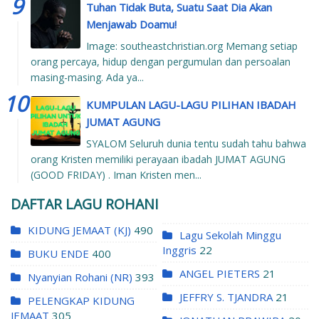
Tuhan Tidak Buta, Suatu Saat Dia Akan
Menjawab Doamu!
Image: southeastchristian.org Memang setiap
orang percaya, hidup dengan pergumulan dan persoalan
masing-masing. Ada ya...
KUMPULAN LAGU-LAGU PILIHAN IBADAH
JUMAT AGUNG
SYALOM Seluruh dunia tentu sudah tahu bahwa
orang Kristen memiliki perayaan ibadah JUMAT AGUNG
(GOOD FRIDAY) . Iman Kristen men...
DAFTAR LAGU ROHANI
KIDUNG JEMAAT (KJ)
490
Lagu Sekolah Minggu
Inggris
22
BUKU ENDE
400
ANGEL PIETERS
21
Nyanyian Rohani (NR)
393
JEFFRY S. TJANDRA
21
PELENGKAP KIDUNG
JEMAAT
305