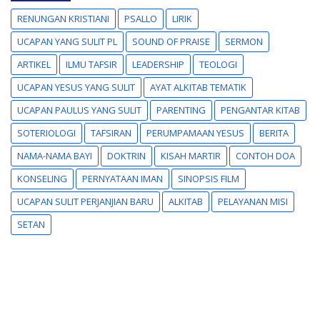
RENUNGAN KRISTIANI
PSALLO
LIRIK
UCAPAN YANG SULIT PL
SOUND OF PRAISE
SERMON
ARTIKEL
ILMU TAFSIR
LEADERSHIP
TEOLOGI
UCAPAN YESUS YANG SULIT
AYAT ALKITAB TEMATIK
UCAPAN PAULUS YANG SULIT
PARENTING
PENGANTAR KITAB
SOTERIOLOGI
TAFSIRAN
PERUMPAMAAN YESUS
BERITA
NAMA-NAMA BAYI
DOKTRIN
KISAH MARTIR
CONTOH DOA
KONSELING
PERNYATAAN IMAN
SINOPSIS FILM
UCAPAN SULIT PERJANJIAN BARU
ALKITAB
PELAYANAN MISI
SETAN