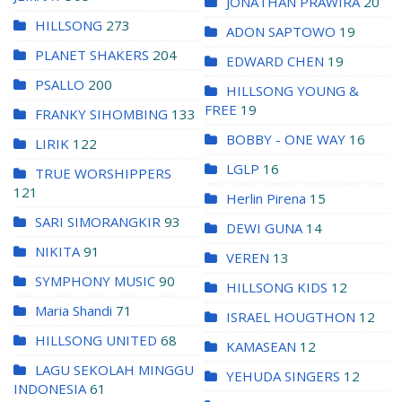
JONATHAN PRAWIRA
20
HILLSONG
273
ADON SAPTOWO
19
PLANET SHAKERS
204
EDWARD CHEN
19
PSALLO
200
HILLSONG YOUNG &
FREE
19
FRANKY SIHOMBING
133
BOBBY - ONE WAY
16
LIRIK
122
LGLP
16
TRUE WORSHIPPERS
121
Herlin Pirena
15
SARI SIMORANGKIR
93
DEWI GUNA
14
NIKITA
91
VEREN
13
SYMPHONY MUSIC
90
HILLSONG KIDS
12
Maria Shandi
71
ISRAEL HOUGTHON
12
HILLSONG UNITED
68
KAMASEAN
12
LAGU SEKOLAH MINGGU
YEHUDA SINGERS
12
INDONESIA
61