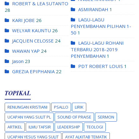
ROBERT & LEA SUTANTO
ASMIRANDAH
1
28
LAGU-LAGU
KARI JOBE
26
PENYEMBAHAN PILIHAN 1-
WELYAR KAUNTU
26
50
1
JACQLIEN CELOSSE
24
LAGU-LAGU ROHANI
TERBARU 2018-2019
WAWAN YAP
24
PENYEMBAHAN
1
Jason
23
PDT ROBERT LOUIS
1
GREZIA EPIPHANIA
22
TOPIKAL
RENUNGAN KRISTIANI
PSALLO
LIRIK
UCAPAN YANG SULIT PL
SOUND OF PRAISE
SERMON
ARTIKEL
ILMU TAFSIR
LEADERSHIP
TEOLOGI
UCAPAN YESUS YANG SULIT
AYAT ALKITAB TEMATIK