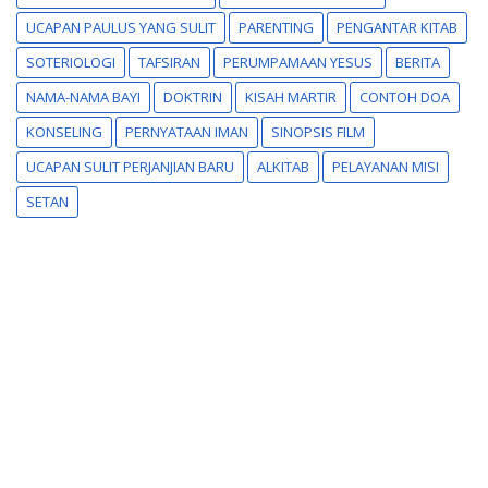
UCAPAN PAULUS YANG SULIT
PARENTING
PENGANTAR KITAB
SOTERIOLOGI
TAFSIRAN
PERUMPAMAAN YESUS
BERITA
NAMA-NAMA BAYI
DOKTRIN
KISAH MARTIR
CONTOH DOA
KONSELING
PERNYATAAN IMAN
SINOPSIS FILM
UCAPAN SULIT PERJANJIAN BARU
ALKITAB
PELAYANAN MISI
SETAN