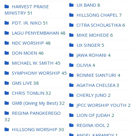
UX BAND
8
HARVEST PRAISE
MINISTRY
51
HILLSONG CHAPEL
7
PDT. IR. NIKO
51
CITRA SCHOLASTIKA
6
LAGU PENYEMBAHAN
48
MIKE MOHEDE
6
NDC WORSHIP
48
UX SINGER
5
DON MOEN
46
JAWA ROHANI
4
MICHAEL W. SMITH
45
OLIVIA
4
SYMPHONY WORSHIP
45
RONNIE SIANTURI
4
GMS LIVE
38
AGATHA CHELSEA
3
CHRIS TOMLIN
32
CHERLY JUNO
2
GMB (Giving My Best)
32
JPCC WORSHIP YOUTH
2
REGINA PANGKEREGO
LION OF JUDAH
2
32
REGINA IDOL
2
HILLSONG WORSHIP
30
ANGEL KARAMOY
1