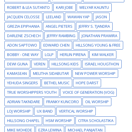
ROBERT & LEA SUTANTO
KARI JOBE
WELYAR KAUNTU
JACQLIEN CELOSSE
LEELAND
WAWAN YAP
JASON
GREZIA EPIPHANIA
ANGEL PIETERS
JEFFRY S. TJANDRA
DARLENE ZSCHECH
JEFFRY RAMBING
JONATHAN PRAWIRA
ADON SAPTOWO
EDWARD CHEN
HILLSONG YOUNG & FREE
BOBBY - ONE WAY
LGLP
HERLIN PIRENA
KIM WALKER
DEWI GUNA
VEREN
HILLSONG KIDS
ISRAEL HOUGTHON
KAMASEAN
MELITHA SIDABUTAR
NEW POWER WORSHIP
YEHUDA SINGERS
BETHEL MUSIC
HOPE DARST
TRUE WORSHIPPERS YOUTH
VOICE OF GENERATION (VOG)
ADRIAN TAKNDARE
FRANKY KUNCORO
OIL WORSHIP
LOJ WORSHIP
UX BAND
VERTICAL WORSHIP
HILLSONG CHAPEL
HSM WORSHIP
CITRA SCHOLASTIKA
MIKE MOHEDE
EZRA LEWINA
MICHAEL PANJAITAN