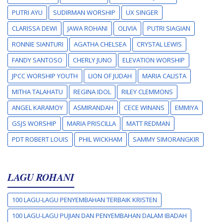
PUTRI AYU
SUDIRMAN WORSHIP
UX SINGER
CLARISSA DEWI
JAWA ROHANI
OLIVIA
PUTRI SIAGIAN
RONNIE SIANTURI
AGATHA CHELSEA
CRYSTAL LEWIS
FANDY SANTOSO
CHERLY JUNO
ELEVATION WORSHIP
JPCC WORSHIP YOUTH
LION OF JUDAH
MARIA CALISTA
MITHA TALAHATU
REGINA IDOL
RILEY CLEMMONS
ANGEL KARAMOY
ASMIRANDAH
CECE WINANS
EMMIYA
GSJS WORSHIP
MARIA PRISCILLA
MATT REDMAN
PDT ROBERT LOUIS
PHIL WICKHAM
SAMMY SIMORANGKIR
LAGU ROHANI
100 LAGU-LAGU PENYEMBAHAN TERBAIK KRISTEN
100 LAGU-LAGU PUJIAN DAN PENYEMBAHAN DALAM IBADAH