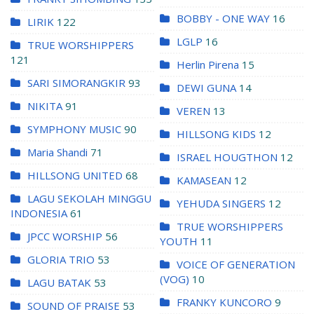
BOBBY - ONE WAY
16
LIRIK
122
LGLP
16
TRUE WORSHIPPERS
121
Herlin Pirena
15
SARI SIMORANGKIR
93
DEWI GUNA
14
NIKITA
91
VEREN
13
SYMPHONY MUSIC
90
HILLSONG KIDS
12
Maria Shandi
71
ISRAEL HOUGTHON
12
HILLSONG UNITED
68
KAMASEAN
12
LAGU SEKOLAH MINGGU
YEHUDA SINGERS
12
INDONESIA
61
TRUE WORSHIPPERS
JPCC WORSHIP
56
YOUTH
11
GLORIA TRIO
53
VOICE OF GENERATION
(VOG)
10
LAGU BATAK
53
FRANKY KUNCORO
9
SOUND OF PRAISE
53