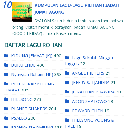
KUMPULAN LAGU-LAGU PILIHAN IBADAH
JUMAT AGUNG
SYALOM Seluruh dunia tentu sudah tahu bahwa
orang Kristen memiliki perayaan ibadah JUMAT AGUNG
(GOOD FRIDAY) . Iman Kristen men...
DAFTAR LAGU ROHANI
KIDUNG JEMAAT (KJ)
490
Lagu Sekolah Minggu
Inggris
22
BUKU ENDE
400
ANGEL PIETERS
21
Nyanyian Rohani (NR)
393
JEFFRY S. TJANDRA
21
PELENGKAP KIDUNG
JEMAAT
305
JONATHAN PRAWIRA
20
HILLSONG
273
ADON SAPTOWO
19
PLANET SHAKERS
204
EDWARD CHEN
19
PSALLO
200
HILLSONG YOUNG &
FREE
19
FRANKY SIHOMBING
133