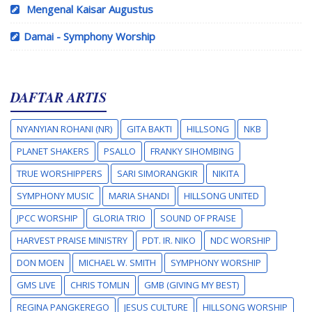
Mengenal Kaisar Augustus
Damai - Symphony Worship
DAFTAR ARTIS
NYANYIAN ROHANI (NR)
GITA BAKTI
HILLSONG
NKB
PLANET SHAKERS
PSALLO
FRANKY SIHOMBING
TRUE WORSHIPPERS
SARI SIMORANGKIR
NIKITA
SYMPHONY MUSIC
MARIA SHANDI
HILLSONG UNITED
JPCC WORSHIP
GLORIA TRIO
SOUND OF PRAISE
HARVEST PRAISE MINISTRY
PDT. IR. NIKO
NDC WORSHIP
DON MOEN
MICHAEL W. SMITH
SYMPHONY WORSHIP
GMS LIVE
CHRIS TOMLIN
GMB (GIVING MY BEST)
REGINA PANGKEREGO
JESUS CULTURE
HILLSONG WORSHIP