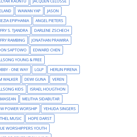
ELYAR KAUNTU
JACQLIEN CELOSSE
ELAND
WAWAN YAP
JASON
EZIA EPIPHANIA
ANGEL PIETERS
FFRY S. TJANDRA
DARLENE ZSCHECH
FFRY RAMBING
JONATHAN PRAWIRA
DON SAPTOWO
EDWARD CHEN
LLSONG YOUNG & FREE
BBY - ONE WAY
LGLP
HERLIN PIRENA
M WALKER
DEWI GUNA
VEREN
LLSONG KIDS
ISRAEL HOUGTHON
AMASEAN
MELITHA SIDABUTAR
EW POWER WORSHIP
YEHUDA SINGERS
THEL MUSIC
HOPE DARST
RUE WORSHIPPERS YOUTH