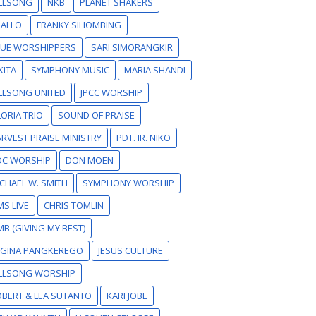
ILLSONG
NKB
PLANET SHAKERS
SALLO
FRANKY SIHOMBING
RUE WORSHIPPERS
SARI SIMORANGKIR
KITA
SYMPHONY MUSIC
MARIA SHANDI
LLSONG UNITED
JPCC WORSHIP
ORIA TRIO
SOUND OF PRAISE
RVEST PRAISE MINISTRY
PDT. IR. NIKO
DC WORSHIP
DON MOEN
CHAEL W. SMITH
SYMPHONY WORSHIP
S LIVE
CHRIS TOMLIN
B (GIVING MY BEST)
EGINA PANGKEREGO
JESUS CULTURE
ILLSONG WORSHIP
BERT & LEA SUTANTO
KARI JOBE