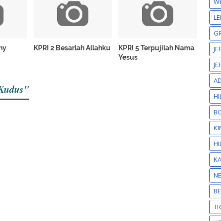
W
LE
GR
Thy
KPRI 2 Besarlah Allahku
KPRI 5 Terpujilah Nama
JE
Yesus
JE
A
 Kudus"
HI
BO
KI
HI
K
N
BE
T