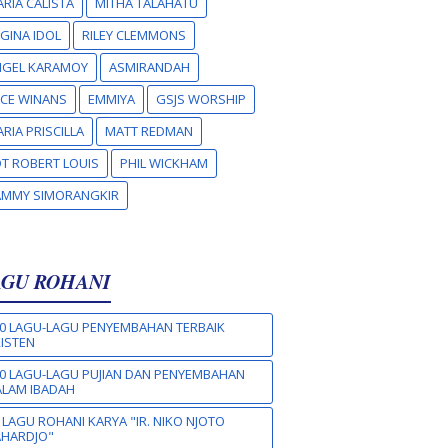
RIA CALISTA
MITHA TALAHATU
GINA IDOL
RILEY CLEMMONS
NGEL KARAMOY
ASMIRANDAH
CE WINANS
EMMIYA
GSJS WORSHIP
RIA PRISCILLA
MATT REDMAN
T ROBERT LOUIS
PHIL WICKHAM
AMMY SIMORANGKIR
AGU ROHANI
0 LAGU-LAGU PENYEMBAHAN TERBAIK
ISTEN
0 LAGU-LAGU PUJIAN DAN PENYEMBAHAN
LAM IBADAH
 LAGU ROHANI KARYA "IR. NIKO NJOTO
AHARDJO"