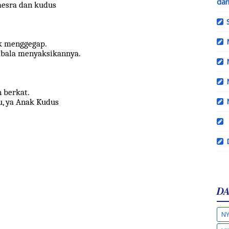
dan
mesra dan kudus
k menggegap.
mbala menyaksikannya.
 berkat.
u, ya Anak Kudus
DA
NY