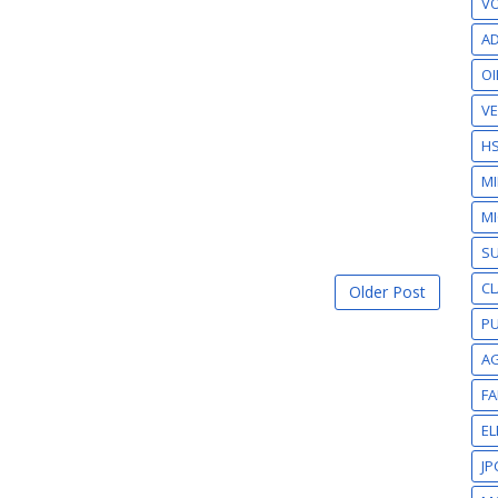
VO
AD
OI
VE
H
M
MI
S
CL
Older Post
PU
A
F
EL
JP