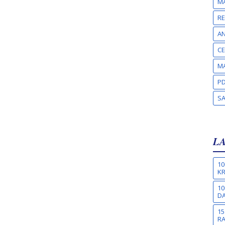
MA
RE
A
CE
MA
PD
S
L
10
KR
10
DA
15
R