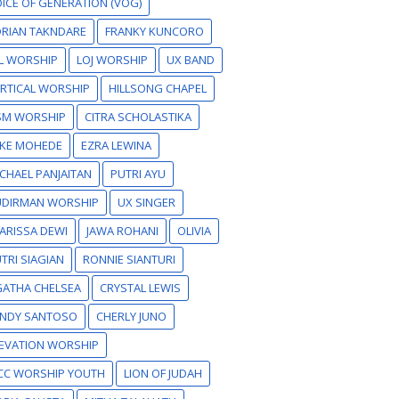
ICE OF GENERATION (VOG)
RIAN TAKNDARE
FRANKY KUNCORO
L WORSHIP
LOJ WORSHIP
UX BAND
RTICAL WORSHIP
HILLSONG CHAPEL
SM WORSHIP
CITRA SCHOLASTIKA
IKE MOHEDE
EZRA LEWINA
CHAEL PANJAITAN
PUTRI AYU
UDIRMAN WORSHIP
UX SINGER
ARISSA DEWI
JAWA ROHANI
OLIVIA
TRI SIAGIAN
RONNIE SIANTURI
GATHA CHELSEA
CRYSTAL LEWIS
ANDY SANTOSO
CHERLY JUNO
EVATION WORSHIP
CC WORSHIP YOUTH
LION OF JUDAH