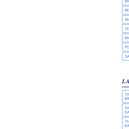
MA
RE
A
CE
MA
PD
S
L
10
KR
10
DA
15
R