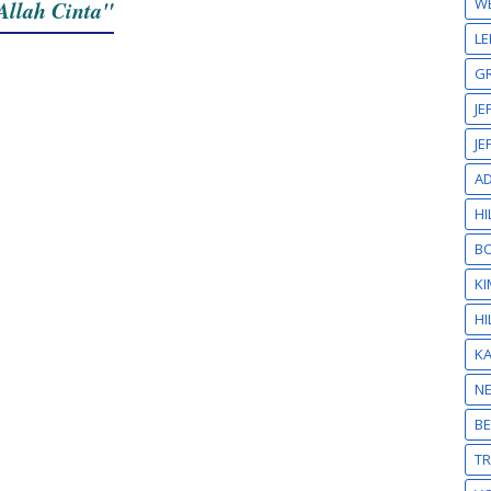
W
Allah Cinta"
LE
GR
JE
JE
A
HI
BO
KI
HI
K
N
BE
T