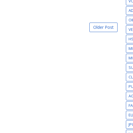
VO
AD
OI
Older Post
VE
H
M
MI
S
CL
PU
A
F
EL
JP