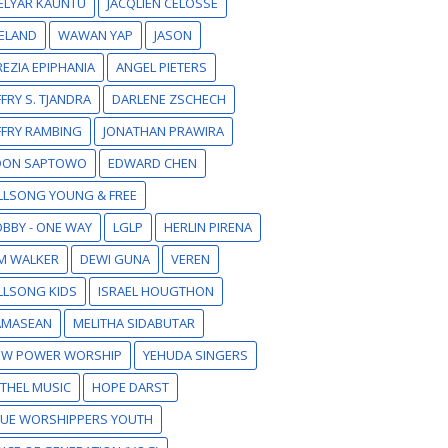
ELYAR KAUNTU
JACQLIEN CELOSSE
ELAND
WAWAN YAP
JASON
EZIA EPIPHANIA
ANGEL PIETERS
FFRY S. TJANDRA
DARLENE ZSCHECH
FFRY RAMBING
JONATHAN PRAWIRA
DON SAPTOWO
EDWARD CHEN
LLSONG YOUNG & FREE
BBY - ONE WAY
LGLP
HERLIN PIRENA
M WALKER
DEWI GUNA
VEREN
LLSONG KIDS
ISRAEL HOUGTHON
AMASEAN
MELITHA SIDABUTAR
EW POWER WORSHIP
YEHUDA SINGERS
THEL MUSIC
HOPE DARST
RUE WORSHIPPERS YOUTH