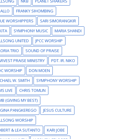
ILLSONG
NKB
PLANET SHAKERS
SALLO
FRANKY SIHOMBING
RUE WORSHIPPERS
SARI SIMORANGKIR
KITA
SYMPHONY MUSIC
MARIA SHANDI
LLSONG UNITED
JPCC WORSHIP
ORIA TRIO
SOUND OF PRAISE
RVEST PRAISE MINISTRY
PDT. IR. NIKO
DC WORSHIP
DON MOEN
CHAEL W. SMITH
SYMPHONY WORSHIP
S LIVE
CHRIS TOMLIN
B (GIVING MY BEST)
EGINA PANGKEREGO
JESUS CULTURE
ILLSONG WORSHIP
BERT & LEA SUTANTO
KARI JOBE