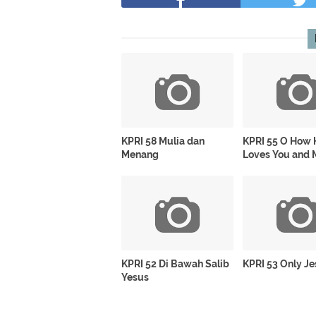
KPRI 58 Mulia dan
KPRI 55 O How 
Menang
Loves You and 
KPRI 52 Di Bawah Salib
KPRI 53 Only J
Yesus