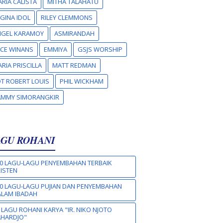
RIA CALISTA
MITHA TALAHATU
GINA IDOL
RILEY CLEMMONS
NGEL KARAMOY
ASMIRANDAH
CE WINANS
EMMIYA
GSJS WORSHIP
RIA PRISCILLA
MATT REDMAN
T ROBERT LOUIS
PHIL WICKHAM
AMMY SIMORANGKIR
AGU ROHANI
0 LAGU-LAGU PENYEMBAHAN TERBAIK
ISTEN
0 LAGU-LAGU PUJIAN DAN PENYEMBAHAN
LAM IBADAH
 LAGU ROHANI KARYA "IR. NIKO NJOTO
AHARDJO"