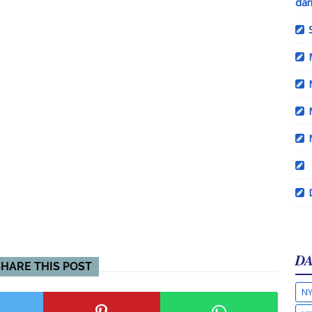
dan
DA
SHARE THIS POST
NY