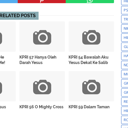
H
P
RELATED POSTS
T
NI
HI
GL
HA
He
KPRI 57 Hanya Oleh
KPRI 54 Bawalah Aku
Me!
Darah Yesus
Yesus Dekat Ke Salib
N
MI
GM
GM
R
esus
KPRI 56 O Mighty Cross
KPRI 59 Dalam Taman
H
RO