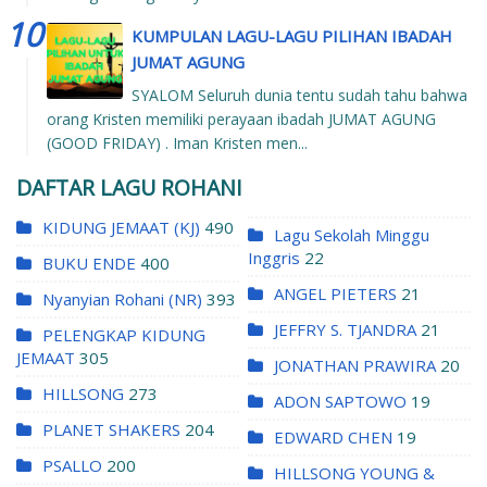
KUMPULAN LAGU-LAGU PILIHAN IBADAH
JUMAT AGUNG
SYALOM Seluruh dunia tentu sudah tahu bahwa
orang Kristen memiliki perayaan ibadah JUMAT AGUNG
(GOOD FRIDAY) . Iman Kristen men...
DAFTAR LAGU ROHANI
KIDUNG JEMAAT (KJ)
490
Lagu Sekolah Minggu
Inggris
22
BUKU ENDE
400
ANGEL PIETERS
21
Nyanyian Rohani (NR)
393
JEFFRY S. TJANDRA
21
PELENGKAP KIDUNG
JEMAAT
305
JONATHAN PRAWIRA
20
HILLSONG
273
ADON SAPTOWO
19
PLANET SHAKERS
204
EDWARD CHEN
19
PSALLO
200
HILLSONG YOUNG &