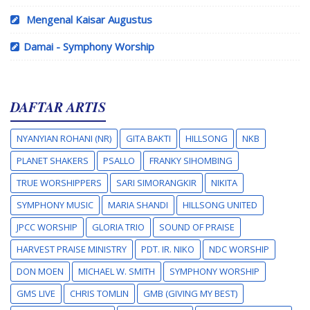
Mengenal Kaisar Augustus
Damai - Symphony Worship
DAFTAR ARTIS
NYANYIAN ROHANI (NR)
GITA BAKTI
HILLSONG
NKB
PLANET SHAKERS
PSALLO
FRANKY SIHOMBING
TRUE WORSHIPPERS
SARI SIMORANGKIR
NIKITA
SYMPHONY MUSIC
MARIA SHANDI
HILLSONG UNITED
JPCC WORSHIP
GLORIA TRIO
SOUND OF PRAISE
HARVEST PRAISE MINISTRY
PDT. IR. NIKO
NDC WORSHIP
DON MOEN
MICHAEL W. SMITH
SYMPHONY WORSHIP
GMS LIVE
CHRIS TOMLIN
GMB (GIVING MY BEST)