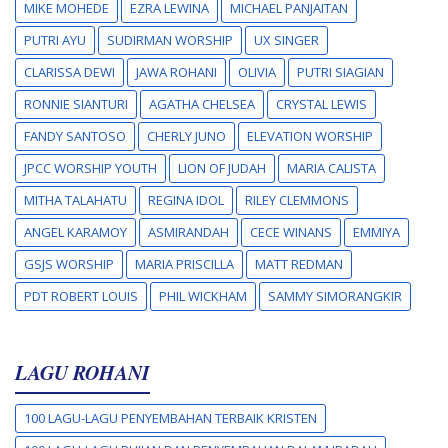
MIKE MOHEDE
EZRA LEWINA
MICHAEL PANJAITAN
PUTRI AYU
SUDIRMAN WORSHIP
UX SINGER
CLARISSA DEWI
JAWA ROHANI
OLIVIA
PUTRI SIAGIAN
RONNIE SIANTURI
AGATHA CHELSEA
CRYSTAL LEWIS
FANDY SANTOSO
CHERLY JUNO
ELEVATION WORSHIP
JPCC WORSHIP YOUTH
LION OF JUDAH
MARIA CALISTA
MITHA TALAHATU
REGINA IDOL
RILEY CLEMMONS
ANGEL KARAMOY
ASMIRANDAH
CECE WINANS
EMMIYA
GSJS WORSHIP
MARIA PRISCILLA
MATT REDMAN
PDT ROBERT LOUIS
PHIL WICKHAM
SAMMY SIMORANGKIR
LAGU ROHANI
100 LAGU-LAGU PENYEMBAHAN TERBAIK KRISTEN