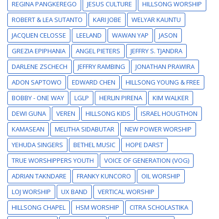
REGINA PANGKEREGO
JESUS CULTURE
HILLSONG WORSHIP
ROBERT & LEA SUTANTO
KARI JOBE
WELYAR KAUNTU
JACQLIEN CELOSSE
LEELAND
WAWAN YAP
JASON
GREZIA EPIPHANIA
ANGEL PIETERS
JEFFRY S. TJANDRA
DARLENE ZSCHECH
JEFFRY RAMBING
JONATHAN PRAWIRA
ADON SAPTOWO
EDWARD CHEN
HILLSONG YOUNG & FREE
BOBBY - ONE WAY
LGLP
HERLIN PIRENA
KIM WALKER
DEWI GUNA
VEREN
HILLSONG KIDS
ISRAEL HOUGTHON
KAMASEAN
MELITHA SIDABUTAR
NEW POWER WORSHIP
YEHUDA SINGERS
BETHEL MUSIC
HOPE DARST
TRUE WORSHIPPERS YOUTH
VOICE OF GENERATION (VOG)
ADRIAN TAKNDARE
FRANKY KUNCORO
OIL WORSHIP
LOJ WORSHIP
UX BAND
VERTICAL WORSHIP
HILLSONG CHAPEL
HSM WORSHIP
CITRA SCHOLASTIKA