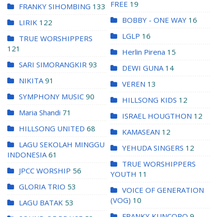
FREE
19
FRANKY SIHOMBING
133
BOBBY - ONE WAY
16
LIRIK
122
LGLP
16
TRUE WORSHIPPERS
121
Herlin Pirena
15
SARI SIMORANGKIR
93
DEWI GUNA
14
NIKITA
91
VEREN
13
SYMPHONY MUSIC
90
HILLSONG KIDS
12
Maria Shandi
71
ISRAEL HOUGTHON
12
HILLSONG UNITED
68
KAMASEAN
12
LAGU SEKOLAH MINGGU
YEHUDA SINGERS
12
INDONESIA
61
TRUE WORSHIPPERS
JPCC WORSHIP
56
YOUTH
11
GLORIA TRIO
53
VOICE OF GENERATION
(VOG)
10
LAGU BATAK
53
FRANKY KUNCORO
9