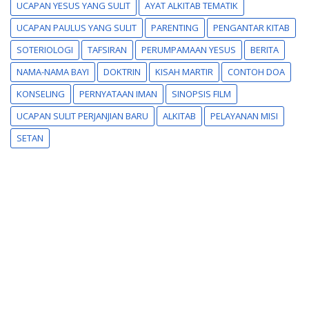
UCAPAN YESUS YANG SULIT
AYAT ALKITAB TEMATIK
UCAPAN PAULUS YANG SULIT
PARENTING
PENGANTAR KITAB
SOTERIOLOGI
TAFSIRAN
PERUMPAMAAN YESUS
BERITA
NAMA-NAMA BAYI
DOKTRIN
KISAH MARTIR
CONTOH DOA
KONSELING
PERNYATAAN IMAN
SINOPSIS FILM
UCAPAN SULIT PERJANJIAN BARU
ALKITAB
PELAYANAN MISI
SETAN