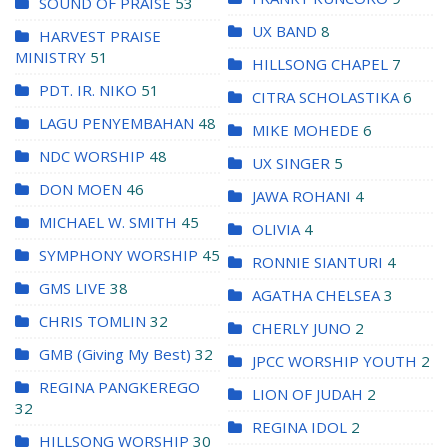
SOUND OF PRAISE
53
UX BAND
8
HARVEST PRAISE
MINISTRY
51
HILLSONG CHAPEL
7
PDT. IR. NIKO
51
CITRA SCHOLASTIKA
6
LAGU PENYEMBAHAN
48
MIKE MOHEDE
6
NDC WORSHIP
48
UX SINGER
5
DON MOEN
46
JAWA ROHANI
4
MICHAEL W. SMITH
45
OLIVIA
4
SYMPHONY WORSHIP
45
RONNIE SIANTURI
4
GMS LIVE
38
AGATHA CHELSEA
3
CHRIS TOMLIN
32
CHERLY JUNO
2
GMB (Giving My Best)
32
JPCC WORSHIP YOUTH
2
REGINA PANGKEREGO
LION OF JUDAH
2
32
REGINA IDOL
2
HILLSONG WORSHIP
30