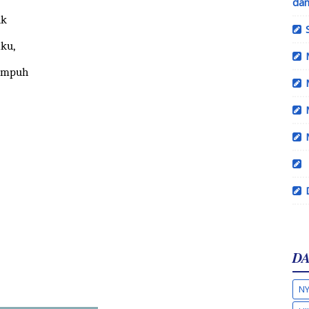
dan
uk
iku,
empuh
DA
NY