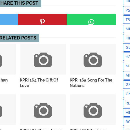
H
SHARE THIS POST
P
T
NI
RELATED POSTS
HI
GL
HA
N
MI
uhan
KPRI 164 The Gift Of
KPRI 165 Song For The
GM
Love
Nations
GM
R
H
RO