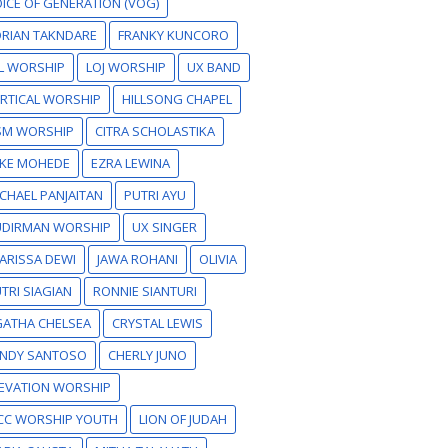
ICE OF GENERATION (VOG)
RIAN TAKNDARE
FRANKY KUNCORO
L WORSHIP
LOJ WORSHIP
UX BAND
RTICAL WORSHIP
HILLSONG CHAPEL
SM WORSHIP
CITRA SCHOLASTIKA
IKE MOHEDE
EZRA LEWINA
CHAEL PANJAITAN
PUTRI AYU
UDIRMAN WORSHIP
UX SINGER
ARISSA DEWI
JAWA ROHANI
OLIVIA
TRI SIAGIAN
RONNIE SIANTURI
GATHA CHELSEA
CRYSTAL LEWIS
ANDY SANTOSO
CHERLY JUNO
EVATION WORSHIP
CC WORSHIP YOUTH
LION OF JUDAH