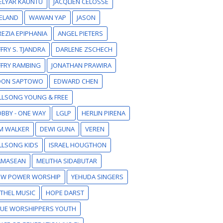
ELYAR KAUNTU
JACQLIEN CELOSSE
ELAND
WAWAN YAP
JASON
EZIA EPIPHANIA
ANGEL PIETERS
FFRY S. TJANDRA
DARLENE ZSCHECH
FFRY RAMBING
JONATHAN PRAWIRA
DON SAPTOWO
EDWARD CHEN
LLSONG YOUNG & FREE
BBY - ONE WAY
LGLP
HERLIN PIRENA
M WALKER
DEWI GUNA
VEREN
LLSONG KIDS
ISRAEL HOUGTHON
AMASEAN
MELITHA SIDABUTAR
EW POWER WORSHIP
YEHUDA SINGERS
THEL MUSIC
HOPE DARST
RUE WORSHIPPERS YOUTH