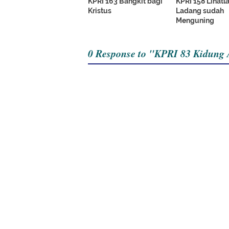
KPRI 163 Bangkit bagi
KPRI 158 Lihatl
Kristus
Ladang sudah
Menguning
0 Response to "KPRI 83 Kidung