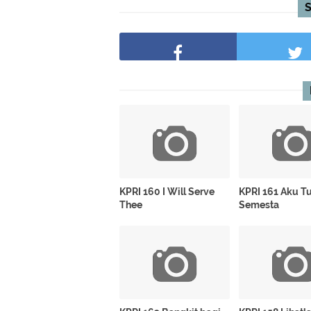
KPRI 160 I Will Serve
KPRI 161 Aku T
Thee
Semesta