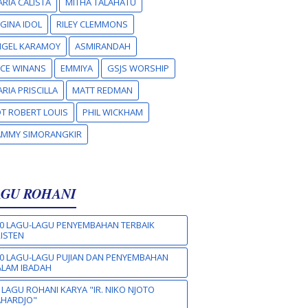
RIA CALISTA
MITHA TALAHATU
GINA IDOL
RILEY CLEMMONS
NGEL KARAMOY
ASMIRANDAH
CE WINANS
EMMIYA
GSJS WORSHIP
RIA PRISCILLA
MATT REDMAN
T ROBERT LOUIS
PHIL WICKHAM
AMMY SIMORANGKIR
AGU ROHANI
0 LAGU-LAGU PENYEMBAHAN TERBAIK
ISTEN
0 LAGU-LAGU PUJIAN DAN PENYEMBAHAN
LAM IBADAH
 LAGU ROHANI KARYA "IR. NIKO NJOTO
AHARDJO"