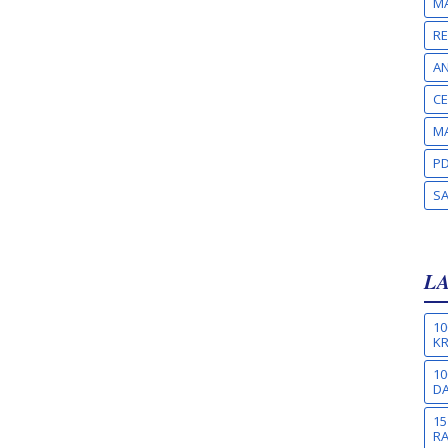
MA
RE
A
CE
MA
PD
S
L
10
KR
10
DA
15
R