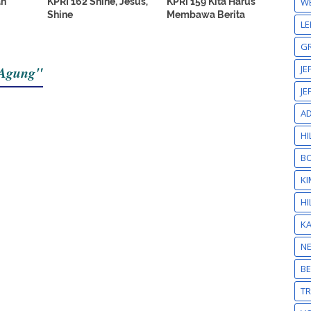
ah
KPRI 162 Shine, Jesus,
KPRI 159 Kita Harus
W
Shine
Membawa Berita
LE
GR
 Agung"
JE
JE
A
HI
BO
KI
HI
K
N
BE
T