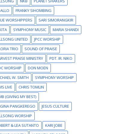
ILLSONG
NKB
PLANET SHAKERS
SALLO
FRANKY SIHOMBING
RUE WORSHIPPERS
SARI SIMORANGKIR
KITA
SYMPHONY MUSIC
MARIA SHANDI
LLSONG UNITED
JPCC WORSHIP
ORIA TRIO
SOUND OF PRAISE
RVEST PRAISE MINISTRY
PDT. IR. NIKO
DC WORSHIP
DON MOEN
CHAEL W. SMITH
SYMPHONY WORSHIP
S LIVE
CHRIS TOMLIN
B (GIVING MY BEST)
EGINA PANGKEREGO
JESUS CULTURE
ILLSONG WORSHIP
BERT & LEA SUTANTO
KARI JOBE