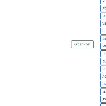
VO
AD
OI
VE
H
M
Older Post
MI
S
CL
PU
A
F
EL
JP