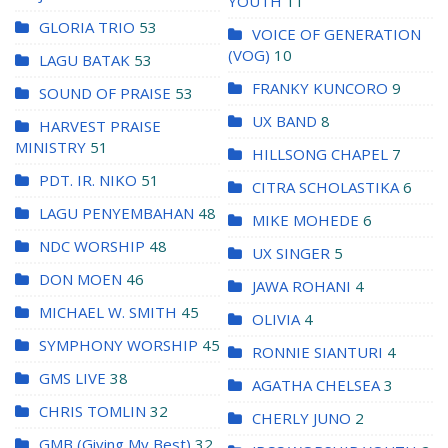
YOUTH
11
GLORIA TRIO
53
VOICE OF GENERATION
(VOG)
10
LAGU BATAK
53
FRANKY KUNCORO
9
SOUND OF PRAISE
53
UX BAND
8
HARVEST PRAISE
MINISTRY
51
HILLSONG CHAPEL
7
PDT. IR. NIKO
51
CITRA SCHOLASTIKA
6
LAGU PENYEMBAHAN
48
MIKE MOHEDE
6
NDC WORSHIP
48
UX SINGER
5
DON MOEN
46
JAWA ROHANI
4
MICHAEL W. SMITH
45
OLIVIA
4
SYMPHONY WORSHIP
45
RONNIE SIANTURI
4
GMS LIVE
38
AGATHA CHELSEA
3
CHRIS TOMLIN
32
CHERLY JUNO
2
GMB (Giving My Best)
32