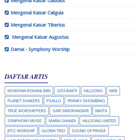
Mengenal Kaisar Claudius
Mengenal Kaisar Caligula
Mengenal Kaisar Tiberius
Mengenal Kaisar Augustus
Damai - Symphony Worship
DAFTAR ARTIS
NYANYIAN ROHANI (NR)
GITA BAKTI
HILLSONG
NKB
PLANET SHAKERS
PSALLO
FRANKY SIHOMBING
TRUE WORSHIPPERS
SARI SIMORANGKIR
NIKITA
SYMPHONY MUSIC
MARIA SHANDI
HILLSONG UNITED
JPCC WORSHIP
GLORIA TRIO
SOUND OF PRAISE