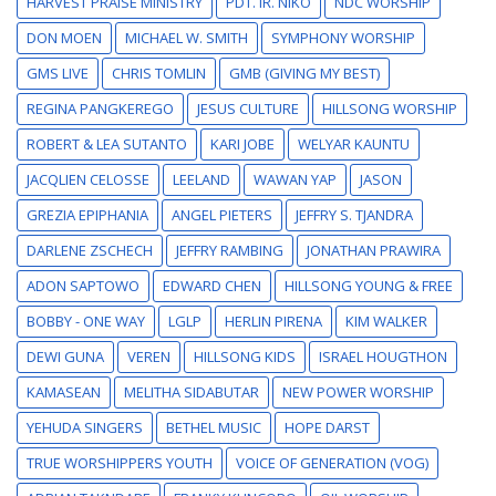
HARVEST PRAISE MINISTRY
PDT. IR. NIKO
NDC WORSHIP
DON MOEN
MICHAEL W. SMITH
SYMPHONY WORSHIP
GMS LIVE
CHRIS TOMLIN
GMB (GIVING MY BEST)
REGINA PANGKEREGO
JESUS CULTURE
HILLSONG WORSHIP
ROBERT & LEA SUTANTO
KARI JOBE
WELYAR KAUNTU
JACQLIEN CELOSSE
LEELAND
WAWAN YAP
JASON
GREZIA EPIPHANIA
ANGEL PIETERS
JEFFRY S. TJANDRA
DARLENE ZSCHECH
JEFFRY RAMBING
JONATHAN PRAWIRA
ADON SAPTOWO
EDWARD CHEN
HILLSONG YOUNG & FREE
BOBBY - ONE WAY
LGLP
HERLIN PIRENA
KIM WALKER
DEWI GUNA
VEREN
HILLSONG KIDS
ISRAEL HOUGTHON
KAMASEAN
MELITHA SIDABUTAR
NEW POWER WORSHIP
YEHUDA SINGERS
BETHEL MUSIC
HOPE DARST
TRUE WORSHIPPERS YOUTH
VOICE OF GENERATION (VOG)