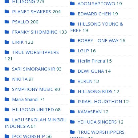
HILLSONG
273
ADON SAPTOWO
19
PLANET SHAKERS
204
EDWARD CHEN
19
PSALLO
200
HILLSONG YOUNG &
FREE
19
FRANKY SIHOMBING
133
BOBBY - ONE WAY
16
LIRIK
122
LGLP
16
TRUE WORSHIPPERS
121
Herlin Pirena
15
SARI SIMORANGKIR
93
DEWI GUNA
14
NIKITA
91
VEREN
13
SYMPHONY MUSIC
90
HILLSONG KIDS
12
Maria Shandi
71
ISRAEL HOUGTHON
12
HILLSONG UNITED
68
KAMASEAN
12
LAGU SEKOLAH MINGGU
YEHUDA SINGERS
12
INDONESIA
61
TRUE WORSHIPPERS
JPCC WORSHIP
56