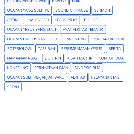
RENUNGAN KRISTIANI
PSALLO
LIRIK
UCAPAN YANG SULIT PL
SOUND OF PRAISE
SERMON
ARTIKEL
ILMU TAFSIR
LEADERSHIP
TEOLOGI
UCAPAN YESUS YANG SULIT
AYAT ALKITAB TEMATIK
UCAPAN PAULUS YANG SULIT
PARENTING
PENGANTAR KITAB
SOTERIOLOGI
TAFSIRAN
PERUMPAMAAN YESUS
BERITA
NAMA-NAMA BAYI
DOKTRIN
KISAH MARTIR
CONTOH DOA
KONSELING
PERNYATAAN IMAN
SINOPSIS FILM
UCAPAN SULIT PERJANJIAN BARU
ALKITAB
PELAYANAN MISI
SETAN