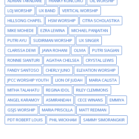
ADRIAN TAKNDARE
FRANKY KUNCORO
OIL WORSHIP
LOJ WORSHIP
UX BAND
VERTICAL WORSHIP
HILLSONG CHAPEL
HSM WORSHIP
CITRA SCHOLASTIKA
MIKE MOHEDE
EZRA LEWINA
MICHAEL PANJAITAN
PUTRI AYU
SUDIRMAN WORSHIP
UX SINGER
CLARISSA DEWI
JAWA ROHANI
OLIVIA
PUTRI SIAGIAN
RONNIE SIANTURI
AGATHA CHELSEA
CRYSTAL LEWIS
FANDY SANTOSO
CHERLY JUNO
ELEVATION WORSHIP
JPCC WORSHIP YOUTH
LION OF JUDAH
MARIA CALISTA
MITHA TALAHATU
REGINA IDOL
RILEY CLEMMONS
ANGEL KARAMOY
ASMIRANDAH
CECE WINANS
EMMIYA
GSJS WORSHIP
MARIA PRISCILLA
MATT REDMAN
PDT ROBERT LOUIS
PHIL WICKHAM
SAMMY SIMORANGKIR