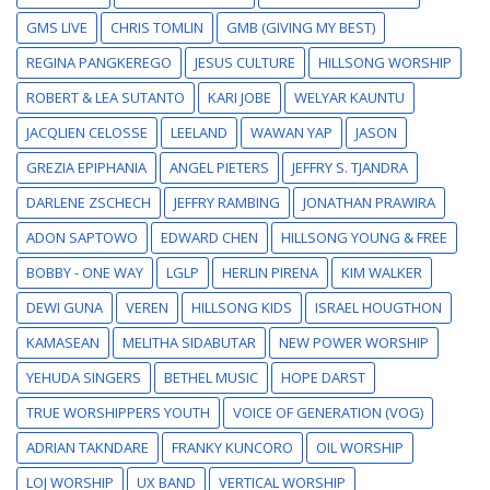
GMS LIVE
CHRIS TOMLIN
GMB (GIVING MY BEST)
REGINA PANGKEREGO
JESUS CULTURE
HILLSONG WORSHIP
ROBERT & LEA SUTANTO
KARI JOBE
WELYAR KAUNTU
JACQLIEN CELOSSE
LEELAND
WAWAN YAP
JASON
GREZIA EPIPHANIA
ANGEL PIETERS
JEFFRY S. TJANDRA
DARLENE ZSCHECH
JEFFRY RAMBING
JONATHAN PRAWIRA
ADON SAPTOWO
EDWARD CHEN
HILLSONG YOUNG & FREE
BOBBY - ONE WAY
LGLP
HERLIN PIRENA
KIM WALKER
DEWI GUNA
VEREN
HILLSONG KIDS
ISRAEL HOUGTHON
KAMASEAN
MELITHA SIDABUTAR
NEW POWER WORSHIP
YEHUDA SINGERS
BETHEL MUSIC
HOPE DARST
TRUE WORSHIPPERS YOUTH
VOICE OF GENERATION (VOG)
ADRIAN TAKNDARE
FRANKY KUNCORO
OIL WORSHIP
LOJ WORSHIP
UX BAND
VERTICAL WORSHIP