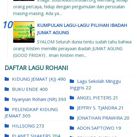
orang percaya, hidup dengan pergumulan dan persoalan
masing-masing. Ada ya...
KUMPULAN LAGU-LAGU PILIHAN IBADAH
JUMAT AGUNG
SYALOM Seluruh dunia tentu sudah tahu bahwa
orang Kristen memiliki perayaan ibadah JUMAT AGUNG
(GOOD FRIDAY) . Iman Kristen men...
DAFTAR LAGU ROHANI
KIDUNG JEMAAT (KJ)
490
Lagu Sekolah Minggu
Inggris
22
BUKU ENDE
400
ANGEL PIETERS
21
Nyanyian Rohani (NR)
393
JEFFRY S. TJANDRA
21
PELENGKAP KIDUNG
JEMAAT
305
JONATHAN PRAWIRA
20
HILLSONG
273
ADON SAPTOWO
19
PLANET SHAKERS
204