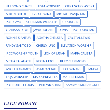
HILLSONG CHAPEL
HSM WORSHIP
CITRA SCHOLASTIKA
MIKE MOHEDE
EZRA LEWINA
MICHAEL PANJAITAN
PUTRI AYU
SUDIRMAN WORSHIP
UX SINGER
CLARISSA DEWI
JAWA ROHANI
OLIVIA
PUTRI SIAGIAN
RONNIE SIANTURI
AGATHA CHELSEA
CRYSTAL LEWIS
FANDY SANTOSO
CHERLY JUNO
ELEVATION WORSHIP
JPCC WORSHIP YOUTH
LION OF JUDAH
MARIA CALISTA
MITHA TALAHATU
REGINA IDOL
RILEY CLEMMONS
ANGEL KARAMOY
ASMIRANDAH
CECE WINANS
EMMIYA
GSJS WORSHIP
MARIA PRISCILLA
MATT REDMAN
PDT ROBERT LOUIS
PHIL WICKHAM
SAMMY SIMORANGKIR
LAGU ROHANI