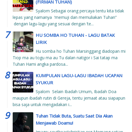
(FIRMAN TUHAN)
Syalom Sebagai orang percaya tentu kita tidak
lepas yang namanya ‘memuji dan memuliakan Tuhan”
dengan lagu-lagu yang sesuai dengan ‘te...
HU SOMBA HO TUHAN - LAGU BATAK
LIRIK
Hu somba ho Tuhan Marsinggang diadopan mi
Tiop ma au togu ma au Tu dalan natigor i Sai tatap ma
Tuhan Hami angka pardosa...
KUMPULAN LAGU-LAGU IBADAH UCAPAN
SYUKUR
Syalom Selain Ibadah Umum, Ibadah Doa
maupun ibadah rutin di Gereja, tentu jemaat atau siapapun
bisa saja untuk mengadakan i...
Tuhan Tidak Buta, Suatu Saat Dia Akan
Menjawab Doamu!
Image: southeastchristian.org Memang setiap