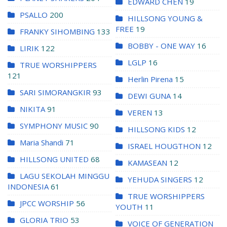
EDWARD CHEN
19
PSALLO
200
HILLSONG YOUNG &
FREE
19
FRANKY SIHOMBING
133
BOBBY - ONE WAY
16
LIRIK
122
LGLP
16
TRUE WORSHIPPERS
121
Herlin Pirena
15
SARI SIMORANGKIR
93
DEWI GUNA
14
NIKITA
91
VEREN
13
SYMPHONY MUSIC
90
HILLSONG KIDS
12
Maria Shandi
71
ISRAEL HOUGTHON
12
HILLSONG UNITED
68
KAMASEAN
12
LAGU SEKOLAH MINGGU
YEHUDA SINGERS
12
INDONESIA
61
TRUE WORSHIPPERS
JPCC WORSHIP
56
YOUTH
11
GLORIA TRIO
53
VOICE OF GENERATION