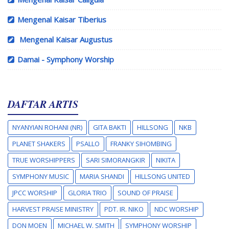
Mengenal Kaisar Tiberius
Mengenal Kaisar Augustus
Damai - Symphony Worship
DAFTAR ARTIS
NYANYIAN ROHANI (NR)
GITA BAKTI
HILLSONG
NKB
PLANET SHAKERS
PSALLO
FRANKY SIHOMBING
TRUE WORSHIPPERS
SARI SIMORANGKIR
NIKITA
SYMPHONY MUSIC
MARIA SHANDI
HILLSONG UNITED
JPCC WORSHIP
GLORIA TRIO
SOUND OF PRAISE
HARVEST PRAISE MINISTRY
PDT. IR. NIKO
NDC WORSHIP
DON MOEN
MICHAEL W. SMITH
SYMPHONY WORSHIP