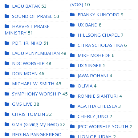
(VOG)
10
LAGU BATAK
53
FRANKY KUNCORO
9
SOUND OF PRAISE
53
UX BAND
8
HARVEST PRAISE
MINISTRY
51
HILLSONG CHAPEL
7
PDT. IR. NIKO
51
CITRA SCHOLASTIKA
6
LAGU PENYEMBAHAN
48
MIKE MOHEDE
6
NDC WORSHIP
48
UX SINGER
5
DON MOEN
46
JAWA ROHANI
4
MICHAEL W. SMITH
45
OLIVIA
4
SYMPHONY WORSHIP
45
RONNIE SIANTURI
4
GMS LIVE
38
AGATHA CHELSEA
3
CHRIS TOMLIN
32
CHERLY JUNO
2
GMB (Giving My Best)
32
JPCC WORSHIP YOUTH
2
REGINA PANGKEREGO
LION OF JUDAH
2