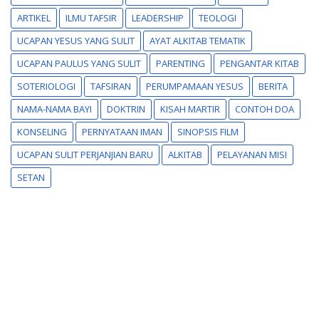
ARTIKEL
ILMU TAFSIR
LEADERSHIP
TEOLOGI
UCAPAN YESUS YANG SULIT
AYAT ALKITAB TEMATIK
UCAPAN PAULUS YANG SULIT
PARENTING
PENGANTAR KITAB
SOTERIOLOGI
TAFSIRAN
PERUMPAMAAN YESUS
BERITA
NAMA-NAMA BAYI
DOKTRIN
KISAH MARTIR
CONTOH DOA
KONSELING
PERNYATAAN IMAN
SINOPSIS FILM
UCAPAN SULIT PERJANJIAN BARU
ALKITAB
PELAYANAN MISI
SETAN