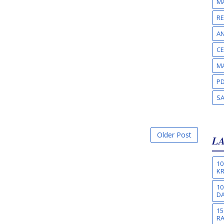
MA
RE
A
CE
MA
PD
S
Older Post
L
10
KR
10
DA
15
R