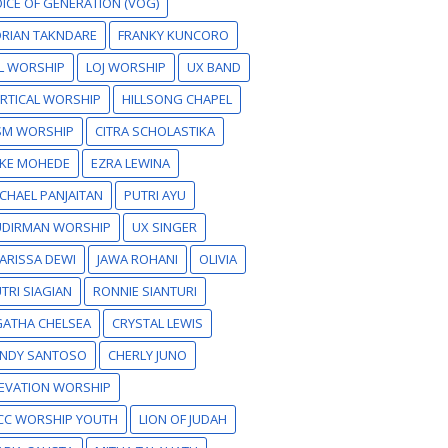
ICE OF GENERATION (VOG)
RIAN TAKNDARE
FRANKY KUNCORO
L WORSHIP
LOJ WORSHIP
UX BAND
RTICAL WORSHIP
HILLSONG CHAPEL
SM WORSHIP
CITRA SCHOLASTIKA
IKE MOHEDE
EZRA LEWINA
CHAEL PANJAITAN
PUTRI AYU
UDIRMAN WORSHIP
UX SINGER
ARISSA DEWI
JAWA ROHANI
OLIVIA
TRI SIAGIAN
RONNIE SIANTURI
GATHA CHELSEA
CRYSTAL LEWIS
ANDY SANTOSO
CHERLY JUNO
EVATION WORSHIP
CC WORSHIP YOUTH
LION OF JUDAH