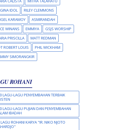
RIA CALISTA
MITHA TALAHATU
GINA IDOL
RILEY CLEMMONS
NGEL KARAMOY
ASMIRANDAH
CE WINANS
EMMIYA
GSJS WORSHIP
RIA PRISCILLA
MATT REDMAN
T ROBERT LOUIS
PHIL WICKHAM
AMMY SIMORANGKIR
AGU ROHANI
0 LAGU-LAGU PENYEMBAHAN TERBAIK
ISTEN
0 LAGU-LAGU PUJIAN DAN PENYEMBAHAN
LAM IBADAH
 LAGU ROHANI KARYA "IR. NIKO NJOTO
AHARDJO"