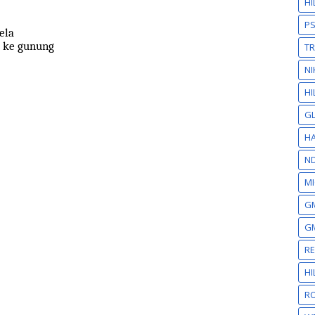
H
P
ela
 ke gunung
T
NI
HI
GL
HA
N
MI
GM
GM
R
H
RO