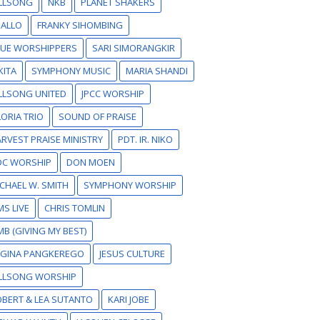
ILLSONG
NKB
PLANET SHAKERS
SALLO
FRANKY SIHOMBING
RUE WORSHIPPERS
SARI SIMORANGKIR
KITA
SYMPHONY MUSIC
MARIA SHANDI
LLSONG UNITED
JPCC WORSHIP
ORIA TRIO
SOUND OF PRAISE
RVEST PRAISE MINISTRY
PDT. IR. NIKO
DC WORSHIP
DON MOEN
CHAEL W. SMITH
SYMPHONY WORSHIP
S LIVE
CHRIS TOMLIN
B (GIVING MY BEST)
EGINA PANGKEREGO
JESUS CULTURE
ILLSONG WORSHIP
BERT & LEA SUTANTO
KARI JOBE