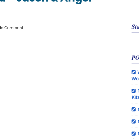
Sta
dd Comment
P
Wo
Kit