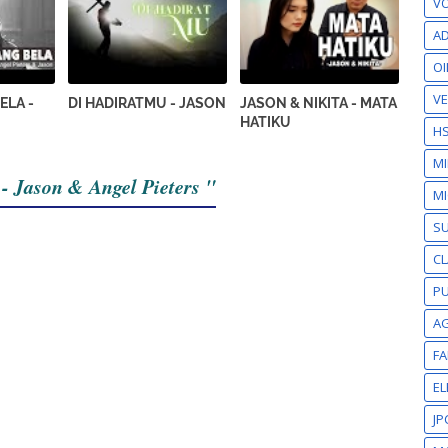
VO
AD
OI
VE
ELA -
DI HADIRATMU - JASON
JASON & NIKITA - MATA
HATIKU
H
M
- Jason & Angel Pieters "
MI
S
CL
PU
A
F
EL
JP