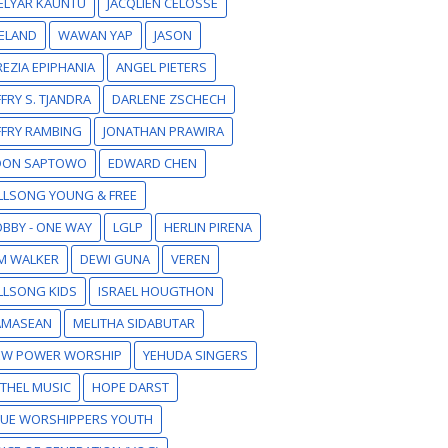
ELYAR KAUNTU
JACQLIEN CELOSSE
ELAND
WAWAN YAP
JASON
EZIA EPIPHANIA
ANGEL PIETERS
FFRY S. TJANDRA
DARLENE ZSCHECH
FFRY RAMBING
JONATHAN PRAWIRA
DON SAPTOWO
EDWARD CHEN
LLSONG YOUNG & FREE
BBY - ONE WAY
LGLP
HERLIN PIRENA
M WALKER
DEWI GUNA
VEREN
LLSONG KIDS
ISRAEL HOUGTHON
AMASEAN
MELITHA SIDABUTAR
EW POWER WORSHIP
YEHUDA SINGERS
THEL MUSIC
HOPE DARST
RUE WORSHIPPERS YOUTH