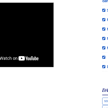
dan
DA
NY