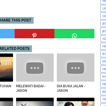
W
LE
GR
SHARE THIS POST
JE
JE
A
HI
RELATED POSTS
BO
KI
HI
K
N
 TUHAN
MELEWATI BADAI -
DIA BUKA JALAN -
JASON
JASON
BE
T