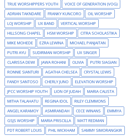
TRUE WORSHIPPERS YOUTH
VOICE OF GENERATION (VOG)
ADRIAN TAKNDARE
FRANKY KUNCORO
OIL WORSHIP
LOJ WORSHIP
UX BAND
VERTICAL WORSHIP
HILLSONG CHAPEL
HSM WORSHIP
CITRA SCHOLASTIKA
MIKE MOHEDE
EZRA LEWINA
MICHAEL PANJAITAN
PUTRI AYU
SUDIRMAN WORSHIP
UX SINGER
CLARISSA DEWI
JAWA ROHANI
OLIVIA
PUTRI SIAGIAN
RONNIE SIANTURI
AGATHA CHELSEA
CRYSTAL LEWIS
FANDY SANTOSO
CHERLY JUNO
ELEVATION WORSHIP
JPCC WORSHIP YOUTH
LION OF JUDAH
MARIA CALISTA
MITHA TALAHATU
REGINA IDOL
RILEY CLEMMONS
ANGEL KARAMOY
ASMIRANDAH
CECE WINANS
EMMIYA
GSJS WORSHIP
MARIA PRISCILLA
MATT REDMAN
PDT ROBERT LOUIS
PHIL WICKHAM
SAMMY SIMORANGKIR