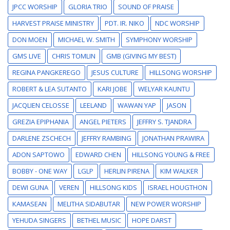
JPCC WORSHIP
GLORIA TRIO
SOUND OF PRAISE
HARVEST PRAISE MINISTRY
PDT. IR. NIKO
NDC WORSHIP
DON MOEN
MICHAEL W. SMITH
SYMPHONY WORSHIP
GMS LIVE
CHRIS TOMLIN
GMB (GIVING MY BEST)
REGINA PANGKEREGO
JESUS CULTURE
HILLSONG WORSHIP
ROBERT & LEA SUTANTO
KARI JOBE
WELYAR KAUNTU
JACQLIEN CELOSSE
LEELAND
WAWAN YAP
JASON
GREZIA EPIPHANIA
ANGEL PIETERS
JEFFRY S. TJANDRA
DARLENE ZSCHECH
JEFFRY RAMBING
JONATHAN PRAWIRA
ADON SAPTOWO
EDWARD CHEN
HILLSONG YOUNG & FREE
BOBBY - ONE WAY
LGLP
HERLIN PIRENA
KIM WALKER
DEWI GUNA
VEREN
HILLSONG KIDS
ISRAEL HOUGTHON
KAMASEAN
MELITHA SIDABUTAR
NEW POWER WORSHIP
YEHUDA SINGERS
BETHEL MUSIC
HOPE DARST