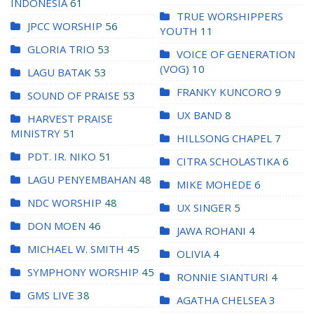
INDONESIA
61
TRUE WORSHIPPERS
JPCC WORSHIP
56
YOUTH
11
GLORIA TRIO
53
VOICE OF GENERATION
(VOG)
10
LAGU BATAK
53
FRANKY KUNCORO
9
SOUND OF PRAISE
53
UX BAND
8
HARVEST PRAISE
MINISTRY
51
HILLSONG CHAPEL
7
PDT. IR. NIKO
51
CITRA SCHOLASTIKA
6
LAGU PENYEMBAHAN
48
MIKE MOHEDE
6
NDC WORSHIP
48
UX SINGER
5
DON MOEN
46
JAWA ROHANI
4
MICHAEL W. SMITH
45
OLIVIA
4
SYMPHONY WORSHIP
45
RONNIE SIANTURI
4
GMS LIVE
38
AGATHA CHELSEA
3