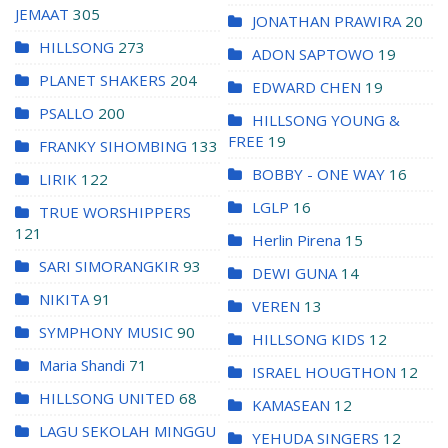
JEMAAT
305
JONATHAN PRAWIRA
20
HILLSONG
273
ADON SAPTOWO
19
PLANET SHAKERS
204
EDWARD CHEN
19
PSALLO
200
HILLSONG YOUNG &
FREE
19
FRANKY SIHOMBING
133
BOBBY - ONE WAY
16
LIRIK
122
LGLP
16
TRUE WORSHIPPERS
121
Herlin Pirena
15
SARI SIMORANGKIR
93
DEWI GUNA
14
NIKITA
91
VEREN
13
SYMPHONY MUSIC
90
HILLSONG KIDS
12
Maria Shandi
71
ISRAEL HOUGTHON
12
HILLSONG UNITED
68
KAMASEAN
12
LAGU SEKOLAH MINGGU
YEHUDA SINGERS
12