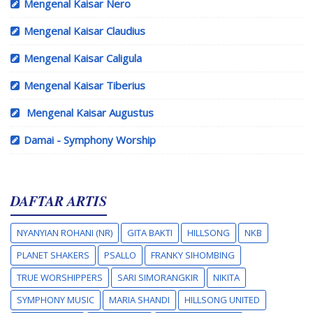
Mengenal Kaisar Nero
Mengenal Kaisar Claudius
Mengenal Kaisar Caligula
Mengenal Kaisar Tiberius
Mengenal Kaisar Augustus
Damai - Symphony Worship
DAFTAR ARTIS
NYANYIAN ROHANI (NR)
GITA BAKTI
HILLSONG
NKB
PLANET SHAKERS
PSALLO
FRANKY SIHOMBING
TRUE WORSHIPPERS
SARI SIMORANGKIR
NIKITA
SYMPHONY MUSIC
MARIA SHANDI
HILLSONG UNITED