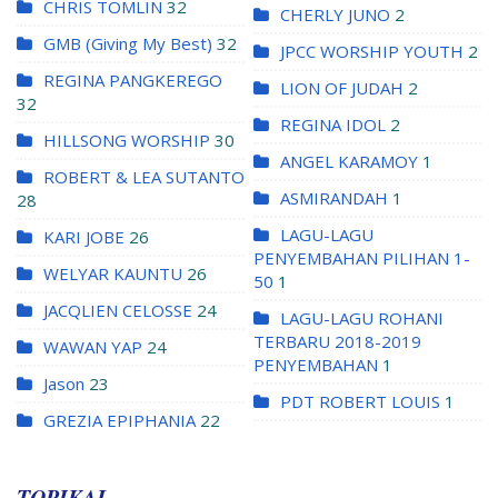
CHRIS TOMLIN
32
CHERLY JUNO
2
GMB (Giving My Best)
32
JPCC WORSHIP YOUTH
2
REGINA PANGKEREGO
LION OF JUDAH
2
32
REGINA IDOL
2
HILLSONG WORSHIP
30
ANGEL KARAMOY
1
ROBERT & LEA SUTANTO
ASMIRANDAH
1
28
LAGU-LAGU
KARI JOBE
26
PENYEMBAHAN PILIHAN 1-
WELYAR KAUNTU
26
50
1
JACQLIEN CELOSSE
24
LAGU-LAGU ROHANI
TERBARU 2018-2019
WAWAN YAP
24
PENYEMBAHAN
1
Jason
23
PDT ROBERT LOUIS
1
GREZIA EPIPHANIA
22
TOPIKAL