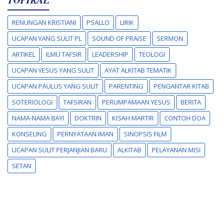
RENUNGAN KRISTIANI
PSALLO
LIRIK
UCAPAN YANG SULIT PL
SOUND OF PRAISE
SERMON
ARTIKEL
ILMU TAFSIR
LEADERSHIP
TEOLOGI
UCAPAN YESUS YANG SULIT
AYAT ALKITAB TEMATIK
UCAPAN PAULUS YANG SULIT
PARENTING
PENGANTAR KITAB
SOTERIOLOGI
TAFSIRAN
PERUMPAMAAN YESUS
BERITA
NAMA-NAMA BAYI
DOKTRIN
KISAH MARTIR
CONTOH DOA
KONSELING
PERNYATAAN IMAN
SINOPSIS FILM
UCAPAN SULIT PERJANJIAN BARU
ALKITAB
PELAYANAN MISI
SETAN