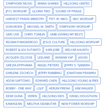
SYMPHONY MUSIC
MARIA SHANDI
HILLSONG UNITED
JPCC WORSHIP
GLORIA TRIO
SOUND OF PRAISE
HARVEST PRAISE MINISTRY
PDT. IR. NIKO
NDC WORSHIP
DON MOEN
MICHAEL W. SMITH
SYMPHONY WORSHIP
GMS LIVE
CHRIS TOMLIN
GMB (GIVING MY BEST)
REGINA PANGKEREGO
JESUS CULTURE
HILLSONG WORSHIP
ROBERT & LEA SUTANTO
KARI JOBE
WELYAR KAUNTU
JACQLIEN CELOSSE
LEELAND
WAWAN YAP
JASON
GREZIA EPIPHANIA
ANGEL PIETERS
JEFFRY S. TJANDRA
DARLENE ZSCHECH
JEFFRY RAMBING
JONATHAN PRAWIRA
ADON SAPTOWO
EDWARD CHEN
HILLSONG YOUNG & FREE
BOBBY - ONE WAY
LGLP
HERLIN PIRENA
KIM WALKER
DEWI GUNA
VEREN
HILLSONG KIDS
ISRAEL HOUGTHON
KAMASEAN
MELITHA SIDABUTAR
NEW POWER WORSHIP