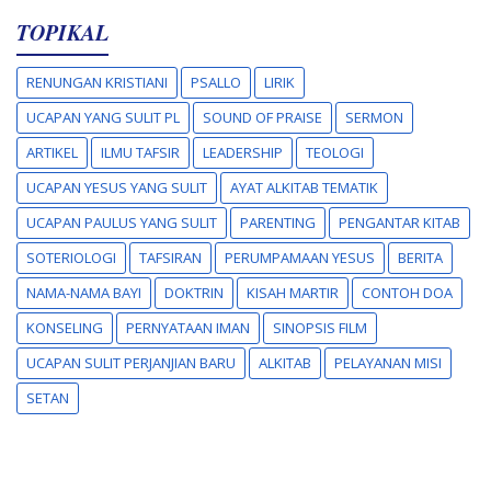
TOPIKAL
RENUNGAN KRISTIANI
PSALLO
LIRIK
UCAPAN YANG SULIT PL
SOUND OF PRAISE
SERMON
ARTIKEL
ILMU TAFSIR
LEADERSHIP
TEOLOGI
UCAPAN YESUS YANG SULIT
AYAT ALKITAB TEMATIK
UCAPAN PAULUS YANG SULIT
PARENTING
PENGANTAR KITAB
SOTERIOLOGI
TAFSIRAN
PERUMPAMAAN YESUS
BERITA
NAMA-NAMA BAYI
DOKTRIN
KISAH MARTIR
CONTOH DOA
KONSELING
PERNYATAAN IMAN
SINOPSIS FILM
UCAPAN SULIT PERJANJIAN BARU
ALKITAB
PELAYANAN MISI
SETAN