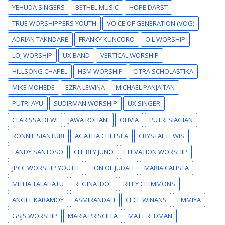
YEHUDA SINGERS
BETHEL MUSIC
HOPE DARST
TRUE WORSHIPPERS YOUTH
VOICE OF GENERATION (VOG)
ADRIAN TAKNDARE
FRANKY KUNCORO
OIL WORSHIP
LOJ WORSHIP
UX BAND
VERTICAL WORSHIP
HILLSONG CHAPEL
HSM WORSHIP
CITRA SCHOLASTIKA
MIKE MOHEDE
EZRA LEWINA
MICHAEL PANJAITAN
PUTRI AYU
SUDIRMAN WORSHIP
UX SINGER
CLARISSA DEWI
JAWA ROHANI
OLIVIA
PUTRI SIAGIAN
RONNIE SIANTURI
AGATHA CHELSEA
CRYSTAL LEWIS
FANDY SANTOSO
CHERLY JUNO
ELEVATION WORSHIP
JPCC WORSHIP YOUTH
LION OF JUDAH
MARIA CALISTA
MITHA TALAHATU
REGINA IDOL
RILEY CLEMMONS
ANGEL KARAMOY
ASMIRANDAH
CECE WINANS
EMMIYA
GSJS WORSHIP
MARIA PRISCILLA
MATT REDMAN