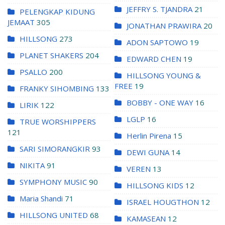
JEFFRY S. TJANDRA
21
PELENGKAP KIDUNG
JEMAAT
305
JONATHAN PRAWIRA
20
HILLSONG
273
ADON SAPTOWO
19
PLANET SHAKERS
204
EDWARD CHEN
19
PSALLO
200
HILLSONG YOUNG &
FREE
19
FRANKY SIHOMBING
133
BOBBY - ONE WAY
16
LIRIK
122
LGLP
16
TRUE WORSHIPPERS
121
Herlin Pirena
15
SARI SIMORANGKIR
93
DEWI GUNA
14
NIKITA
91
VEREN
13
SYMPHONY MUSIC
90
HILLSONG KIDS
12
Maria Shandi
71
ISRAEL HOUGTHON
12
HILLSONG UNITED
68
KAMASEAN
12