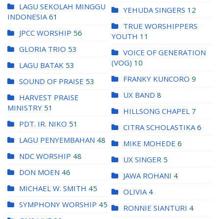
LAGU SEKOLAH MINGGU
YEHUDA SINGERS
12
INDONESIA
61
TRUE WORSHIPPERS
JPCC WORSHIP
56
YOUTH
11
GLORIA TRIO
53
VOICE OF GENERATION
(VOG)
10
LAGU BATAK
53
FRANKY KUNCORO
9
SOUND OF PRAISE
53
UX BAND
8
HARVEST PRAISE
MINISTRY
51
HILLSONG CHAPEL
7
PDT. IR. NIKO
51
CITRA SCHOLASTIKA
6
LAGU PENYEMBAHAN
48
MIKE MOHEDE
6
NDC WORSHIP
48
UX SINGER
5
DON MOEN
46
JAWA ROHANI
4
MICHAEL W. SMITH
45
OLIVIA
4
SYMPHONY WORSHIP
45
RONNIE SIANTURI
4