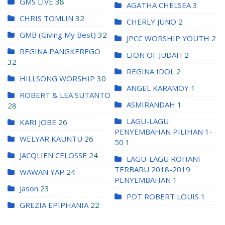
GMS LIVE
38
AGATHA CHELSEA
3
CHRIS TOMLIN
32
CHERLY JUNO
2
GMB (Giving My Best)
32
JPCC WORSHIP YOUTH
2
REGINA PANGKEREGO
LION OF JUDAH
2
32
REGINA IDOL
2
HILLSONG WORSHIP
30
ANGEL KARAMOY
1
ROBERT & LEA SUTANTO
ASMIRANDAH
1
28
LAGU-LAGU
KARI JOBE
26
PENYEMBAHAN PILIHAN 1-
WELYAR KAUNTU
26
50
1
JACQLIEN CELOSSE
24
LAGU-LAGU ROHANI
TERBARU 2018-2019
WAWAN YAP
24
PENYEMBAHAN
1
Jason
23
PDT ROBERT LOUIS
1
GREZIA EPIPHANIA
22