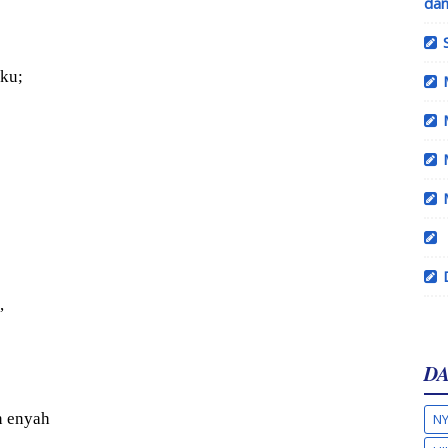
dan
ku;
,
DA
n enyah
NY