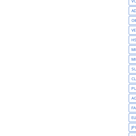
VO
AD
OI
VE
H
M
MI
S
CL
PU
A
F
EL
JP