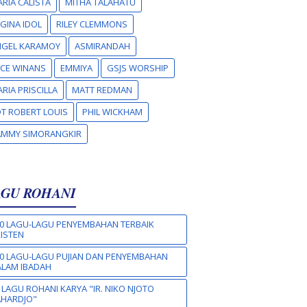
RIA CALISTA
MITHA TALAHATU
GINA IDOL
RILEY CLEMMONS
NGEL KARAMOY
ASMIRANDAH
CE WINANS
EMMIYA
GSJS WORSHIP
RIA PRISCILLA
MATT REDMAN
T ROBERT LOUIS
PHIL WICKHAM
AMMY SIMORANGKIR
AGU ROHANI
0 LAGU-LAGU PENYEMBAHAN TERBAIK
ISTEN
0 LAGU-LAGU PUJIAN DAN PENYEMBAHAN
LAM IBADAH
 LAGU ROHANI KARYA "IR. NIKO NJOTO
AHARDJO"