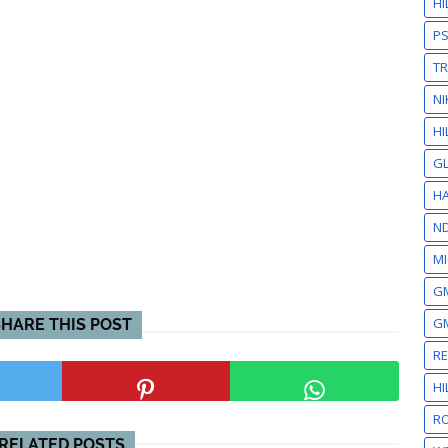
H
P
T
NI
HI
GL
HA
N
MI
GM
GM
SHARE THIS POST
R
H
RO
RELATED POSTS